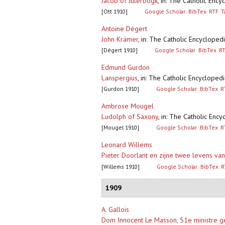
Jacob of Jüterbogk
,
in: The Catholic Enc
[Ott 1910]
Google Scholar
BibTex
RTF
T
Antoine Dégert
John Krämer
,
in: The Catholic Encycloped
[Dégert 1910]
Google Scholar
BibTex
R
Edmund Gurdon
Lanspergius
,
in: The Catholic Encycloped
[Gurdon 1910]
Google Scholar
BibTex
R
Ambrose Mougel
Ludolph of Saxony
,
in: The Catholic Enc
[Mougel 1910]
Google Scholar
BibTex
R
Leonard Willems
Pieter Doorlant en zijne twee levens van
[Willems 1910]
Google Scholar
BibTex
R
1909
A. Gallois
Dom Innocent Le Masson, 51e ministre gé