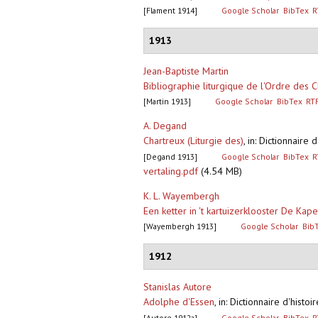
[Flament 1914]
Google Scholar
BibTex
R
1913
Jean-Baptiste Martin
Bibliographie liturgique de l'Ordre des 
[Martin 1913]
Google Scholar
BibTex
RT
A. Degand
Chartreux (Liturgie des)
,
in: Dictionnaire
[Degand 1913]
Google Scholar
BibTex
R
vertaling.pdf
(4.54 MB)
K. L. Wayembergh
Een ketter in 't kartuizerklooster De Kap
[Wayembergh 1913]
Google Scholar
Bib
1912
Stanislas Autore
Adolphe d'Essen
,
in: Dictionnaire d'histo
[Autore 1912a]
Google Scholar
BibTex
R