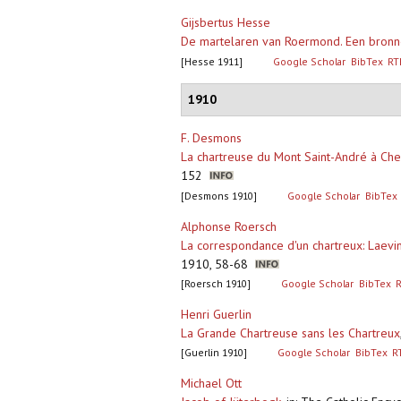
Gijsbertus Hesse
De martelaren van Roermond. Een bronn
[Hesse 1911]
Google Scholar
BibTex
RT
1910
F. Desmons
La chartreuse du Mont Saint-André à Che
152
[Desmons 1910]
Google Scholar
BibTex
Alphonse Roersch
La correspondance d'un chartreux: Laev
1910, 58-68
[Roersch 1910]
Google Scholar
BibTex
Henri Guerlin
La Grande Chartreuse sans les Chartreux
[Guerlin 1910]
Google Scholar
BibTex
R
Michael Ott