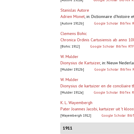
Stanislas Autore
Adrien Monet
,
in: Dictionnaire d'histoire
[Autore 1912b]
Google Scholar
BibTex
Clemens Bohic
Chronica Ordinis Cartusiensis ab anno 
[Bohic 1912]
Google Scholar
BibTex
RTF
W. Mulder
Dionysius de Kartuizer
,
in: Nieuw Nederl
[Mulder 1912b]
Google Scholar
BibTex
W. Mulder
Dionysius de kartuizer en de conciliaire 
[Mulder 1912a]
Google Scholar
BibTex
R
K. L. Wayembergh
Pater Joannes Jacobi, kartuizer uit 't kl
[Wayembergh 1912]
Google Scholar
Bib
1911