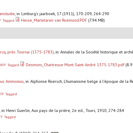
enstudie
,
in: Limburg's jaarboek, 17 (1911), 170-209, 264-290
Hesse_Martelaren van Roemond.PDF
(7.94 MB)
F
Tagged
rcq, près Tournai (1375-1783)
,
in: Annales de la Société historique et arch
Desmons_Chartreuse Mont-Saint-André 1375-1783.pdf
(8.9
RTF
Tagged
inus Ammonius
,
in: Alphonse Roersch, L'humanisme belge à l'époque de la Ren
RTF
Tagged
,
in: Henri Guerlin, Aux pays de la prière, 2e ed., Tours, 1910, 274-284
TF
Tagged