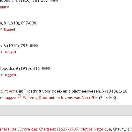
yclopedia, 8 (1910), 261-262
agged
ia, 8 (1910), 697-698
TF
Tagged
ia, 8 (1910), 793
TF
Tagged
yclopedia, 9 (1910), 416
TF
Tagged
 Sint Anna
,
in: Tijdschrift voor boek- en bibliotheekwezen, 8 (1910), 1-16
Willems_Doorlant en levens van Anna.PDF
(2.43 MB)
TF
Tagged
néral de l’Ordre des Chartreux (1627-1703). Notice historique
,
Chauny, 19