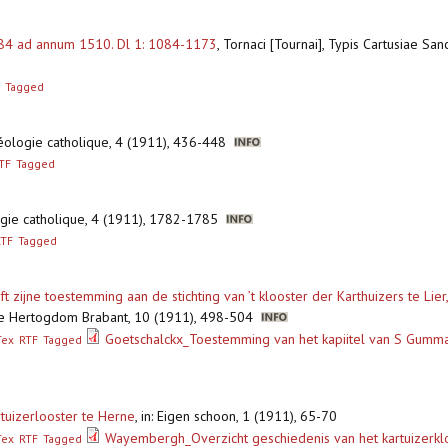
1084 ad annum 1510. Dl 1: 1084-1173
,
Tornaci [Tournai], Typis Cartusiae San
Tagged
théologie catholique, 4 (1911), 436-448
TF
Tagged
logie catholique, 4 (1911), 1782-1785
RTF
Tagged
t zijne toestemming aan de stichting van ’t klooster der Karthuizers te Lie
oude Hertogdom Brabant, 10 (1911), 498-504
Goetschalckx_Toestemming van het kapiitel van S Gummaru
Tex
RTF
Tagged
rtuizerlooster te Herne
,
in: Eigen schoon, 1 (1911), 65-70
Wayembergh_Overzicht geschiedenis van het kartuizerkl
Tex
RTF
Tagged