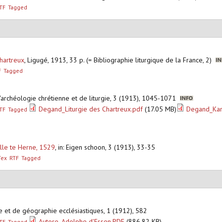
TF
Tagged
Chartreux
,
Ligugé, 1913, 33 p. (= Bibliographie liturgique de la France, 2)
F
Tagged
 d'archéologie chrétienne et de liturgie, 3 (1913), 1045-1071
Degand_Liturgie des Chartreux.pdf
(17.05 MB)
Degand_Kart
TF
Tagged
elle te Herne, 1529
,
in: Eigen schoon, 3 (1913), 33-35
Tex
RTF
Tagged
ire et de géographie ecclésiastiques, 1 (1912), 582
Autore_Adolphe d'Essen.PDF
(886.82 KB)
TF
Tagged