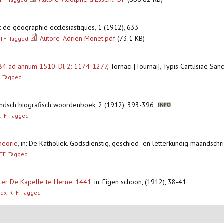
 et de géographie ecclésiastiques, 1 (1912), 633
Autore_Adrien Monet.pdf
(73.1 KB)
RTF
Tagged
1084 ad annum 1510. Dl 2: 1174-1277
,
Tornaci [Tournai], Typis Cartusiae San
Tagged
andsch biografisch woordenboek, 2 (1912), 393-396
RTF
Tagged
theorie
,
in: De Katholiek. Godsdienstig, geschied- en letterkundig maandschr
TF
Tagged
ooster De Kapelle te Herne, 1441
,
in: Eigen schoon, (1912), 38-41
Tex
RTF
Tagged