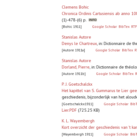
Clemens Bohic
Chronica Ordinis Cartusiensis ab anno 
(1)-478-(6) p.
[Bohic 1911]
Google Scholar
BibTex
RTF
Stanislas Autore
Denys le Chartreux
,
in: Dictionnaire de 
[Autore 1911a]
Google Scholar
BibTex
R
Stanislas Autore
Dorland, Pierre
,
in: Dictionnaire de théo
[Autore 1911b]
Google Scholar
BibTex
P. J. Goetschalckx
Het kapittel van S. Gummarus te Lier geef
geschiedenis, bijzonderlijk van het al
[Goetschalckx1911]
Google Scholar
Bib
Lier.PDF
(725.25 KB)
K. L. Wayembergh
Kort overzicht der geschiedenis van 't ka
[Wayembergh 1911]
Google Scholar
Bib