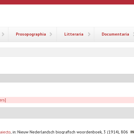
ANA
Prosopographia
Litteraria
Documentaria
ers]
aiecto
,
in: Nieuw Nederlandsch biografisch woordenboek, 3 (1914), 806