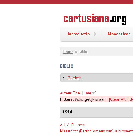
Overslaan en naar de inhoud gaan
CARTUSI
Geschiedenis
van de
kartuizerorde
in de
Nederlanden
Introductio
Monasticon
U bent hier
Home
»
Biblio
BIBLIO
Zoeken
Weergeven
Auteur
Titel
[
Jaar
]
Filters:
gelijk is aan
[Clear All Filt
Filter
1914
A. J. A. Flament
Maastricht (Bartholomeus van), a Mosaetr