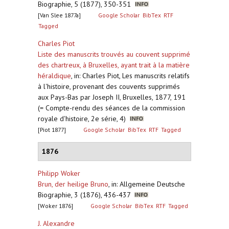
Biographie, 5 (1877), 350-351
[Van Slee 1877a]
Google Scholar
BibTex
RTF
Tagged
Charles Piot
Liste des manuscrits trouvés au couvent supprimé
des chartreux, à Bruxelles, ayant trait à la matière
héraldique
,
in: Charles Piot, Les manuscrits relatifs
à l'histoire, provenant des couvents supprimés
aux Pays-Bas par Joseph II, Bruxelles, 1877, 191
(= Compte-rendu des séances de la commission
royale d'histoire, 2e série, 4)
[Piot 1877]
Google Scholar
BibTex
RTF
Tagged
1876
Philipp Woker
Brun, der heilige Bruno
,
in: Allgemeine Deutsche
Biographie, 3 (1876), 436-437
[Woker 1876]
Google Scholar
BibTex
RTF
Tagged
J. Alexandre