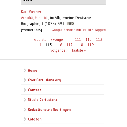
Karl Werner
Arnoldi, Heinrich
,
in: Allgemeine Deutsche
Biographie, 1 (1875), 591
[Werner 1875]
Google Scholar
BibTex
RTF
Tagged
Pagina's
« eerste
‹ vorige
…
111
112
113
114
115
116
117
118
119
…
volgende ›
laatste »
Home
Over Cartusiana.org
Contact
Studia Cartusiana
Redactionele afkortingen
Colofon