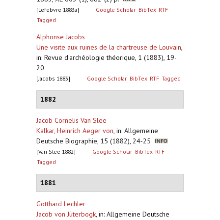
[Lefebvre 1883a]
Google Scholar
BibTex
RTF
Tagged
Alphonse Jacobs
Une visite aux ruines de la chartreuse de Louvain
,
in: Revue d'archéologie théorique, 1 (1883), 19-
20
[Jacobs 1883]
Google Scholar
BibTex
RTF
Tagged
1882
Jacob Cornelis Van Slee
Kalkar, Heinrich Aeger von
,
in: Allgemeine
Deutsche Biographie, 15 (1882), 24-25
[Van Slee 1882]
Google Scholar
BibTex
RTF
Tagged
1881
Gotthard Lechler
Jacob von Jüterbogk
,
in: Allgemeine Deutsche