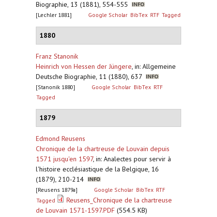
Biographie, 13 (1881), 554-555
[Lechler 1881]
Google Scholar
BibTex
RTF
Tagged
1880
Franz Stanonik
Heinrich von Hessen der Jüngere
,
in: Allgemeine
Deutsche Biographie, 11 (1880), 637
[Stanonik 1880]
Google Scholar
BibTex
RTF
Tagged
1879
Edmond Reusens
Chronique de la chartreuse de Louvain depuis
1571 jusqu'en 1597
,
in: Analectes pour servir à
l'histoire ecclésiastique de la Belgique, 16
(1879), 210-214
[Reusens 1879a]
Google Scholar
BibTex
RTF
Reusens_Chronique de la chartreuse
Tagged
de Louvain 1571-1597.PDF
(554.5 KB)