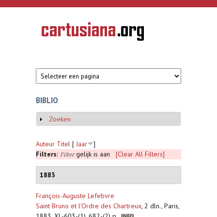
Overslaan en naar de inhoud gaan
CARTUSIANA
Geschiedenis
van de
kartuizerorde
in de
Nederlanden
BIBLIO
Zoeken
Weergeven
Auteur
Titel
[
Jaar
]
Filters:
gelijk is aan
[Clear All Filters]
Filter
1883
François-Auguste Lefebvre
Saint Bruno et l’Ordre des Chartreux
,
2 dln., Paris,
1883, XL-603-(1), 682-(2) p.