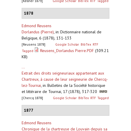
[Kellner 1879]
Google Scholar
BibTex
RTF
Tagged
1878
Edmond Reusens
Dorlandus (Pierre)
,
in: Dictionnaire national de
Belgique, 6 (1878), 131-133
[Reusens 1878]
Google Scholar
BibTex
RTF
Reusens_Dorlandus Pierre.PDF
(309.21
Tagged
KB)
...
Extrait des droits seigneuriaux appartenant aux
Chartreux, à cause de leur seigneurie de Chercq-
lez-Tournai
,
in: Bulletins de la Société historique
et littéraire de Tournai, 17 (1878), 317-320
[Chercq 1878]
Google Scholar
BibTex
RTF
Tagged
1877
Edmond Reusens
Chronique de la chartreuse de Louvain depuis sa