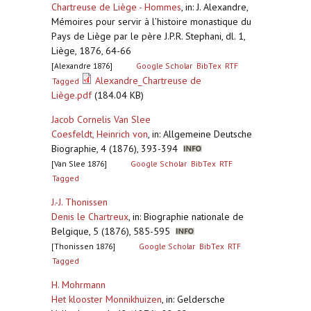
Chartreuse de Liège - Hommes
,
in: J. Alexandre,
Mémoires pour servir à l’histoire monastique du
Pays de Liège par le père J.P.R. Stephani, dl. 1,
Liège, 1876, 64-66
[Alexandre 1876]
Google Scholar
BibTex
RTF
Alexandre_Chartreuse de
Tagged
Liège.pdf
(184.04 KB)
Jacob Cornelis Van Slee
Coesfeldt, Heinrich von
,
in: Allgemeine Deutsche
Biographie, 4 (1876), 393-394
[Van Slee 1876]
Google Scholar
BibTex
RTF
Tagged
J.-J. Thonissen
Denis le Chartreux
,
in: Biographie nationale de
Belgique, 5 (1876), 585-595
[Thonissen 1876]
Google Scholar
BibTex
RTF
Tagged
H. Mohrmann
Het klooster Monnikhuizen
,
in: Geldersche