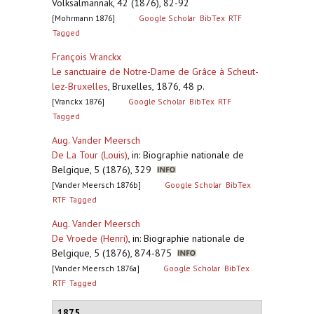
Volksalmannak, 42 (1876), 82-92
[Mohrmann 1876]
Google Scholar
BibTex
RTF
Tagged
François Vranckx
Le sanctuaire de Notre-Dame de Grâce à Scheut-
lez-Bruxelles
,
Bruxelles, 1876, 48 p.
[Vranckx 1876]
Google Scholar
BibTex
RTF
Tagged
Aug. Vander Meersch
De La Tour (Louis)
,
in: Biographie nationale de
Belgique, 5 (1876), 329
[Vander Meersch 1876b]
Google Scholar
BibTex
RTF
Tagged
Aug. Vander Meersch
De Vroede (Henri)
,
in: Biographie nationale de
Belgique, 5 (1876), 874-875
[Vander Meersch 1876a]
Google Scholar
BibTex
RTF
Tagged
1875