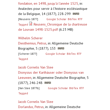
fondation, en 1498, jusqu'à l'année 1525
,
in:
Analectes pour servir à l'histoire ecclésiastique
de la Belgique, 14 (1877), 228-299
[Reusens 1877]
Google Scholar
BibTex
RTF
Reusens_Chronique de la chartreuse
Tagged
de Louvain 1498-1525.pdf
(6.23 MB)
Wilhelm Scherer
Diesthemius, Petrus
,
in: Allgemeine Deutsche
Biographie, 5 (1877), 153
[Scherer 1877]
Google Scholar
BibTex
RTF
Tagged
Jacob Cornelis Van Slee
Dionysius der Karthäuser oder Dionysius van
Leeuwen
,
in: Allgemeine Deutsche Biographie, 5
(1877), 246-248
[Van Slee 1877b]
Google Scholar
BibTex
RTF
Tagged
Jacob Cornelis Van Slee
Dorlandus, Petrus
,
in: Allgemeine Deutsche