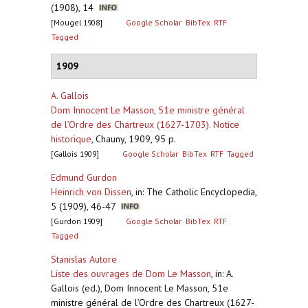
(1908), 14
[Mougel 1908]
Google Scholar
BibTex
RTF
Tagged
1909
A. Gallois
Dom Innocent Le Masson, 51e ministre général
de l’Ordre des Chartreux (1627-1703). Notice
historique
,
Chauny, 1909, 95 p.
[Gallois 1909]
Google Scholar
BibTex
RTF
Tagged
Edmund Gurdon
Heinrich von Dissen
,
in: The Catholic Encyclopedia,
5 (1909), 46-47
[Gurdon 1909]
Google Scholar
BibTex
RTF
Tagged
Stanislas Autore
Liste des ouvrages de Dom Le Masson
,
in: A.
Gallois (ed.), Dom Innocent Le Masson, 51e
ministre général de l’Ordre des Chartreux (1627-