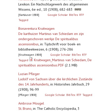
Lexikon. Ein Nachschlagewerk des allgemeinen
Wissens, 6e ed., 10 (1908), 682-683
[Kartäuser 1908]
Google Scholar
BibTex
RTF
Tagged
Bonaventura Kruitwagen
De karthuizer Martinus van Schiedam en zijn
ondergeschoven werkje De spiritualibus
ascensionibus
,
in: Tijdschrift voor boek- en
biblotheekwezen, 6 (1908), 276-286
[Kruitwagen 1908]
Google Scholar
BibTex
RTF
Kruitwagen_Martinus van Schiedam, De
Tagged
spiritualibus ascensionibus.PDF
(2.1 MB)
Luzian Pfleger
Ludolf von Sachsen über die kirchlichen Zustände
des 14. Jahrhunderts
,
in: Historishes Jahrbuch, 29
(1908), 96-99
[Pfleger 1908]
Google Scholar
BibTex
RTF
Tagged
Ambrose Mougel
St. Bruno
,
in: The Catholic Encyclopedia, 3