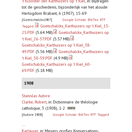
’t Klooster der Karthuizers op ’t Kiel
,
in: Bijdragen
tot de geschiedenis, bijzonderlijk van het aloude
Hertogdom Brabant, 6 (1907), 15-69
[Goetschalckx1907]
Google Scholar
BibTex
RTF
Goetschalckx_Karthuizers op 't Kiel_15-
Tagged
25.PDF
(5.64 MB)
Goetschalckx_Karthuizers op
't Kiel_26-37.PDF
(5.57 MB)
Goetschalckx_Karthuizers op 't Kiel_38-
49.PDF
(5.56 MB)
Goetschalckx_Karthuizers op
't Kiel_50-59.PDF
(4.9 MB)
Goetschalckx_Karthuizers op 't Kiel_60-
69.PDF
(5.18 MB)
1908
Stanislas Autore
Clarke, Robert
,
in: Dictionnaire de théologie
catholique, 3 (1908), 1-2
[Autore 1908]
Google Scholar
BibTex
RTF
Tagged
...
Kartäuser
,
in: Meyers großes Konversations-