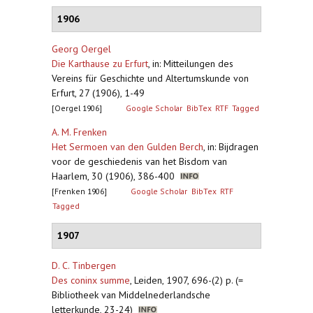
1906
Georg Oergel
Die Karthause zu Erfurt
,
in: Mitteilungen des
Vereins für Geschichte und Altertumskunde von
Erfurt, 27 (1906), 1-49
[Oergel 1906]
Google Scholar
BibTex
RTF
Tagged
A. M. Frenken
Het Sermoen van den Gulden Berch
,
in: Bijdragen
voor de geschiedenis van het Bisdom van
Haarlem, 30 (1906), 386-400
[Frenken 1906]
Google Scholar
BibTex
RTF
Tagged
1907
D. C. Tinbergen
Des coninx summe
,
Leiden, 1907, 696-(2) p. (=
Bibliotheek van Middelnederlandsche
letterkunde, 23-24)