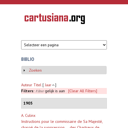
Overslaan en naar de inhoud gaan
CARTUSIANA
Geschiedenis
van de
kartuizerorde
in de
Nederlanden
BIBLIO
Zoeken
Weergeven
Auteur
Titel
[
Jaar
]
Filters:
gelijk is aan
[Clear All Filters]
Filter
1905
A. Culinx
Instructions pour le commissaire de Sa Majesté,
chargé de la suppression ... des Chartreux de