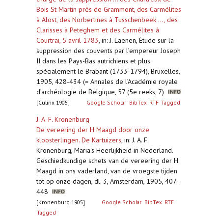
Bois St Martin près de Grammont, des Carmélites
à Alost, des Norbertines à Tusschenbeek ..., des
Clarisses à Peteghem et des Carmélites à
Courtrai, 5 avril 1783
,
in: J. Laenen, Étude sur la
suppression des couvents par l’empereur Joseph
II dans les Pays-Bas autrichiens et plus
spécialement le Brabant (1733-1794), Bruxelles,
1905, 428-434 (= Annales de l’Académie royale
d’archéologie de Belgique, 57 (5e reeks, 7)
[Culinx 1905]
Google Scholar
BibTex
RTF
Tagged
J. A. F. Kronenburg
De vereering der H Maagd door onze
kloosterlingen. De Kartuizers
,
in: J. A. F.
Kronenburg, Maria's Heerlijkheid in Nederland.
Geschiedkundige schets van de vereering der H.
Maagd in ons vaderland, van de vroegste tijden
tot op onze dagen, dl. 3, Amsterdam, 1905, 407-
448
[Kronenburg 1905]
Google Scholar
BibTex
RTF
Tagged