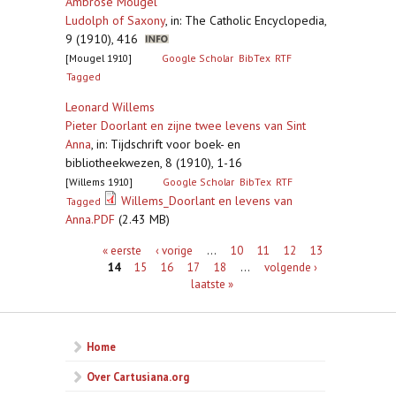
Ambrose Mougel
Ludolph of Saxony
,
in: The Catholic Encyclopedia,
9 (1910), 416
[Mougel 1910]
Google Scholar
BibTex
RTF
Tagged
Leonard Willems
Pieter Doorlant en zijne twee levens van Sint
Anna
,
in: Tijdschrift voor boek- en
bibliotheekwezen, 8 (1910), 1-16
[Willems 1910]
Google Scholar
BibTex
RTF
Willems_Doorlant en levens van
Tagged
Anna.PDF
(2.43 MB)
Pagina's
« eerste
‹ vorige
…
10
11
12
13
14
15
16
17
18
…
volgende ›
laatste »
Home
Over Cartusiana.org