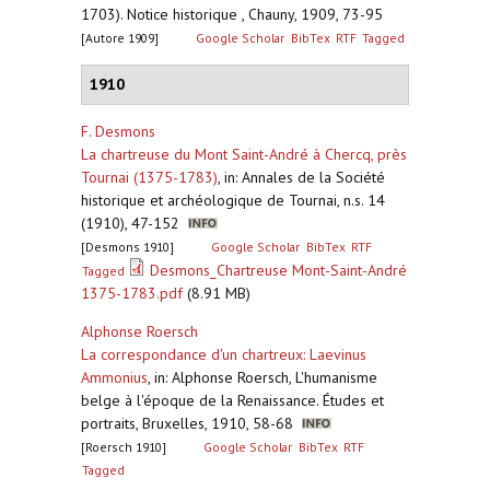
1703). Notice historique , Chauny, 1909, 73-95
[Autore 1909]
Google Scholar
BibTex
RTF
Tagged
1910
F. Desmons
La chartreuse du Mont Saint-André à Chercq, près
Tournai (1375-1783)
,
in: Annales de la Société
historique et archéologique de Tournai, n.s. 14
(1910), 47-152
[Desmons 1910]
Google Scholar
BibTex
RTF
Desmons_Chartreuse Mont-Saint-André
Tagged
1375-1783.pdf
(8.91 MB)
Alphonse Roersch
La correspondance d'un chartreux: Laevinus
Ammonius
,
in: Alphonse Roersch, L'humanisme
belge à l'époque de la Renaissance. Études et
portraits, Bruxelles, 1910, 58-68
[Roersch 1910]
Google Scholar
BibTex
RTF
Tagged