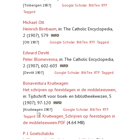
[Tinbergen 1907]
Google Scholar
BibTex
RTF
Tagged
Michael Ott
Heinrich Birnbaum
,
in: The Catholic Encyclopedia,
2 (1907), 579
[Ott 1907]
Google Scholar
BibTex
RTF
Tagged
Edward Devitt
Peter Blomevenna
,
in: The Catholic Encyclopedia,
2 (1907), 602-603
[Devitt 1907]
Google Scholar
BibTex
RTF
Tagged
Bonaventura Kruitwagen
Het schrijven op feestdagen in de middeleeuwen
,
in: Tijdschrift voor boek- en biblotheekwezen, 5
(1907), 97-120
[Kruitwagen 1907]
Google Scholar
BibTex
RTF
Kruitwagen_Schrijven op feestdagen in
Tagged
de middeleeuwen.PDF
(4.64 MB)
P. J. Goetschalckx