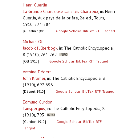
Henri Guerlin
La Grande Chartreuse sans les Chartreux
,
in: Henri
Guerlin, Aux pays de la prière, 2e ed., Tours,
1910, 274-284
[Guerlin 1910]
Google Scholar
BibTex
RTF
Tagged
Michael Ott
Jacob of Jüterbogk
,
in: The Catholic Encyclopedia,
8 (1910), 261-262
[Ott 1910]
Google Scholar
BibTex
RTF
Tagged
Antoine Dégert
John Krämer
,
in: The Catholic Encyclopedia, 8
(1910), 697-698
[Dégert 1910]
Google Scholar
BibTex
RTF
Tagged
Edmund Gurdon
Lanspergius
,
in: The Catholic Encyclopedia, 8
(1910), 793
[Gurdon 1910]
Google Scholar
BibTex
RTF
Tagged