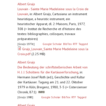
Albert Gruijs
Louvain - Sainte Marie Madeleine sous la Croix de
Louvain
,
in: Albert Gruijs, Cartusiana: un instrument
heuristique, a heuristic instrument, ein
heuristischer Apparat, dl. 2: Maisons, Paris, 1977,
308 (= Institut de Recherche et d'histoire des
textes: bibliographies, colloques, travaux
préparatoires)
[Gruijs 1977e]
Google Scholar
BibTex
RTF
Tagged
Gruijs_Louvain_Sainte Marie Madeleine sous la
Croix.pdf
(2.25 MB)
Albert Gruijs
Die Bedeutung der schriftstellerischen Arbeit von
H. J. J. Scholtens für die Kartäuserforschung
,
in:
Hermann Josef Roth (ed.), Geschichte und Kultur
der Kartäuser. Tagung am 21. und 22. Oktober
1979 in Köln, Bregenz, 1980, 3-5 (= Cistercienser
Chronik, 87:1)
[Gruijs 1980]
Google Scholar
BibTex
RTF
Tagged
Albert Gruijs