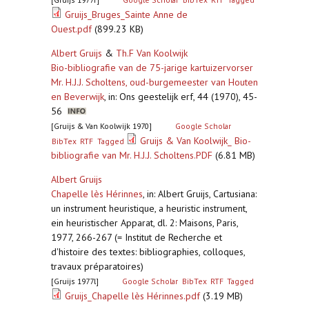
Gruijs_Bruges_Sainte Anne de
Ouest.pdf
(899.23 KB)
Albert Gruijs
&
Th.F Van Koolwijk
Bio-bibliografie van de 75-jarige kartuizervorser
Mr. H.J.J. Scholtens, oud-burgemeester van Houten
en Beverwijk
,
in: Ons geestelijk erf, 44 (1970), 45-
56
[Gruijs & Van Koolwijk 1970]
Google Scholar
Gruijs & Van Koolwijk_ Bio-
BibTex
RTF
Tagged
bibliografie van Mr. H.J.J. Scholtens.PDF
(6.81 MB)
Albert Gruijs
Chapelle lès Hérinnes
,
in: Albert Gruijs, Cartusiana:
un instrument heuristique, a heuristic instrument,
ein heuristischer Apparat, dl. 2: Maisons, Paris,
1977, 266-267 (= Institut de Recherche et
d'histoire des textes: bibliographies, colloques,
travaux préparatoires)
[Gruijs 1977l]
Google Scholar
BibTex
RTF
Tagged
Gruijs_Chapelle lès Hérinnes.pdf
(3.19 MB)