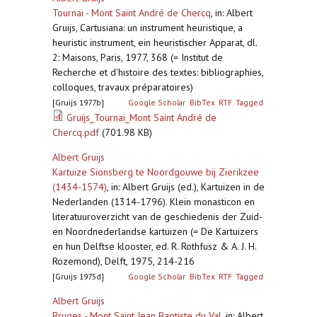
Tournai - Mont Saint André de Chercq
,
in: Albert
Gruijs, Cartusiana: un instrument heuristique, a
heuristic instrument, ein heuristischer Apparat, dl.
2: Maisons, Paris, 1977, 368 (= Institut de
Recherche et d'histoire des textes: bibliographies,
colloques, travaux préparatoires)
[Gruijs 1977b]
Google Scholar
BibTex
RTF
Tagged
Gruijs_Tournai_Mont Saint André de
Chercq.pdf
(701.98 KB)
Albert Gruijs
Kartuize Sionsberg te Noordgouwe bij Zierikzee
(1434-1574)
,
in: Albert Gruijs (ed.), Kartuizen in de
Nederlanden (1314-1796). Klein monasticon en
literatuuroverzicht van de geschiedenis der Zuid-
en Noordnederlandse kartuizen (= De Kartuizers
en hun Delftse klooster, ed. R. Rothfusz & A. J. H.
Rozemond), Delft, 1975, 214-216
[Gruijs 1975d]
Google Scholar
BibTex
RTF
Tagged
Albert Gruijs
Bruges - Mont Saint Jean Baptiste du Val
,
in: Albert