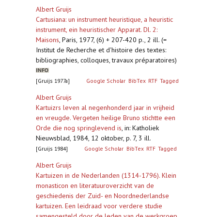
Albert Gruijs
Cartusiana: un instrument heuristique, a heuristic
instrument, ein heuristischer Apparat. Dl. 2:
Maisons
,
Paris, 1977, (6) + 207-420 p., 2 ill. (=
Institut de Recherche et d'histoire des textes:
bibliographies, colloques, travaux préparatoires)
[Gruijs 1977a]
Google Scholar
BibTex
RTF
Tagged
Albert Gruijs
Kartuizrs leven al negenhonderd jaar in vrijheid
en vreugde. Vergeten heilige Bruno stichtte een
Orde die nog springlevend is
,
in: Katholiek
Nieuwsblad, 1984, 12 oktober, p. 7, 3 ill.
[Gruijs 1984]
Google Scholar
BibTex
RTF
Tagged
Albert Gruijs
Kartuizen in de Nederlanden (1314-1796). Klein
monasticon en literatuuroverzicht van de
geschiedenis der Zuid- en Noordnederlandse
kartuizen. Een leidraad voor verdere studie
samengesteld door de leden van de werkgroep