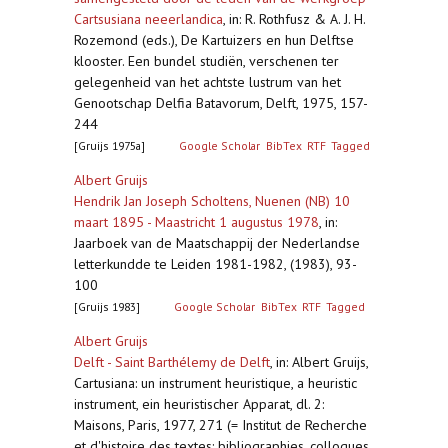
Cartsusiana neeerlandica
,
in: R. Rothfusz & A. J. H.
Rozemond (eds.), De Kartuizers en hun Delftse
klooster. Een bundel studiën, verschenen ter
gelegenheid van het achtste lustrum van het
Genootschap Delfia Batavorum, Delft, 1975, 157-
244
[Gruijs 1975a]
Google Scholar
BibTex
RTF
Tagged
Albert Gruijs
Hendrik Jan Joseph Scholtens, Nuenen (NB) 10
maart 1895 - Maastricht 1 augustus 1978
,
in:
Jaarboek van de Maatschappij der Nederlandse
letterkundde te Leiden 1981-1982, (1983), 93-
100
[Gruijs 1983]
Google Scholar
BibTex
RTF
Tagged
Albert Gruijs
Delft - Saint Barthélemy de Delft
,
in: Albert Gruijs,
Cartusiana: un instrument heuristique, a heuristic
instrument, ein heuristischer Apparat, dl. 2:
Maisons, Paris, 1977, 271 (= Institut de Recherche
et d'histoire des textes: bibliographies, colloques,