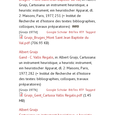
Gruijs, Cartusiana: un instrument heuristique, a
heuristic instrument, ein heuristischer Apparat, dl.
2: Maisons, Paris, 1977, 251 (= Institut de
Recherche et d'histoire des textes: bibliographies,
colloques, travaux préparatoires)
[Gruijs 1977d]
Google Scholar
BibTex
RTF
Tagged
Gruijs_Bruges_Mont Saint Jean Baptiste du
Val.pdf
(706.93 KB)
Albert Gruijs
Gand - C. Vallis Regalis
,
in: Albert Gruijs, Cartusiana:
un instrument heuristique, a heuristic instrument,
ein heuristischer Apparat, dl. 2: Maisons, Paris,
1977, 282 (= Institut de Recherche et d'histoire
des textes: bibliographies, colloques, travaux
préparatoires)
[Gruijs 1977k]
Google Scholar
BibTex
RTF
Tagged
Gruijs_Gent_Cartusia Vallis Regalis.pdf
(1.45
MB)
Albert Gruijs