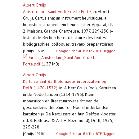
Albert Gruijs
Amsterdam - Saint André de la Porte
,
in: Albert
Gruijs, Cartusiana: un instrument heuristique, a
heuristic instrument, ein heuristischer Apparat, dl.
2: Maisons, Grande Chartreuse, 1977, 229-230 (=
Institut de Recherche et d'histoire des textes:
bibliographies, colloques, travaux préparatoires)
[Gruijs 1977h]
Google Scholar
BibTex
RTF
Tagged
Gruijs_Amsterdam_Saint André de la
Porte.pdf
(1.37 MB)
Albert Gruijs
Kartuize Sint-Bartholomaeus in Jeruzalem bij
Delft (1470-1572)
,
in: Albert Gruijs (ed.), Kartuizen
in de Nederlanden (1314-1796). Klein
monasticon en literatuuroverzicht van de
geschiedenis der Zuid- en Noordnederlandse
kartuizen (= De Kartuizers en hun Delftse klooster,
ed. R. Rothfusz & A. J. H. Rozemond), Delft, 1975,
225-228
[Gruijs 1975b]
Google Scholar
BibTex
RTF
Tagged