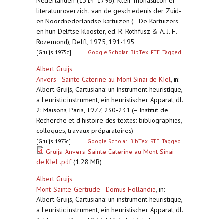
Nederlanden (1314-1796). Klein monasticon en
literatuuroverzicht van de geschiedenis der Zuid-
en Noordnederlandse kartuizen (= De Kartuizers
en hun Delftse klooster, ed. R. Rothfusz & A. J. H.
Rozemond), Delft, 1975, 191-195
[Gruijs 1975c]
Google Scholar
BibTex
RTF
Tagged
Albert Gruijs
Anvers - Sainte Caterine au Mont Sinai de KIel
,
in:
Albert Gruijs, Cartusiana: un instrument heuristique,
a heuristic instrument, ein heuristischer Apparat, dl.
2: Maisons, Paris, 1977, 230-231 (= Institut de
Recherche et d'histoire des textes: bibliographies,
colloques, travaux préparatoires)
[Gruijs 1977c]
Google Scholar
BibTex
RTF
Tagged
Gruijs_Anvers_Sainte Caterine au Mont Sinai
de KIel .pdf
(1.28 MB)
Albert Gruijs
Mont-Sainte-Gertrude - Domus Hollandie
,
in:
Albert Gruijs, Cartusiana: un instrument heuristique,
a heuristic instrument, ein heuristischer Apparat, dl.