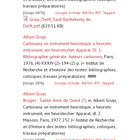
travaux préparatoires)
[Gruijs 1977i]
Google Scholar
BibTex
RTF
Tagged
Gruijs_Delft_Saint Barthélemy de
Delft.pdf
(829.51 KB)
Albert Gruijs
Cartusiana: un instrument heuristique, a heuristic
instrument, ein heuristischer Apparat. Dl. 1:
Bibliographie générale. Auteurs cartusiens
,
Paris,
1976, (4)-XXXIV-(2)-194-(2) p. (= Institut de
Recherche et d'histoire des textes: bibliographies,
colloques, travaux préparatoires)
[Gruijs 1976]
Google Scholar
BibTex
RTF
Tagged
Albert Gruijs
Bruges - Sainte Anne de Ouest (?)
,
in: Albert Gruijs,
Cartusiana: un instrument heuristique, a heuristic
instrument, ein heuristischer Apparat, dl. 2:
Maisons, Paris, 1977, 252 (= Institut de Recherche
et d'histoire des textes: bibliographies, colloques,
travaux préparatoires)
[Gruijs 1977f]
Google Scholar
BibTex
RTF
Tagged