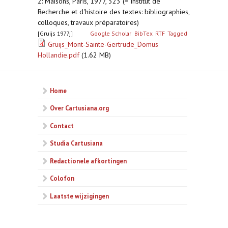
2: Maisons, Paris, 1977, 323 (= Institut de
Recherche et d'histoire des textes: bibliographies,
colloques, travaux préparatoires)
[Gruijs 1977j]
Google Scholar
BibTex
RTF
Tagged
Gruijs_Mont-Sainte-Gertrude_Domus
Hollandie.pdf
(1.62 MB)
Home
Over Cartusiana.org
Contact
Studia Cartusiana
Redactionele afkortingen
Colofon
Laatste wijzigingen