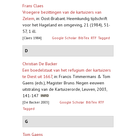
Frans Claes
Vroegere bezittingen van de kartuizers van
Zelem
,
in: Oost-Brabant. Heemkundig tijdschrift
voor het Hageland en omgeving, 21 (1984), 51-
57, 1 ill.
[Claes 1984]
Google Scholar
BibTex
RTF
Tagged
D
Christian De Backer
Een boedelstaat van het refugium der kartuizers
te Diest uit 1667
,
in: Francis Timmermans & Tom
Gaens (eds.), Magister Bruno. Negen eeuwen
uitstraling van de Kartuizerorde, Leuven, 2003,
141-147
[De Backer 2003]
Google Scholar
BibTex
RTF
Tagged
G
Tom Gaens