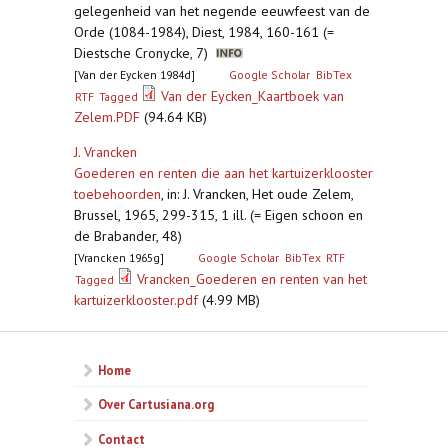
gelegenheid van het negende eeuwfeest van de
Orde (1084-1984), Diest, 1984, 160-161 (=
Diestsche Cronycke, 7)
[Van der Eycken 1984d]
Google Scholar
BibTex
Van der Eycken_Kaartboek van
RTF
Tagged
Zelem.PDF
(94.64 KB)
J. Vrancken
Goederen en renten die aan het kartuizerklooster
toebehoorden
,
in: J. Vrancken, Het oude Zelem,
Brussel, 1965, 299-315, 1 ill. (= Eigen schoon en
de Brabander, 48)
[Vrancken 1965g]
Google Scholar
BibTex
RTF
Vrancken_Goederen en renten van het
Tagged
kartuizerklooster.pdf
(4.99 MB)
Home
Over Cartusiana.org
Contact