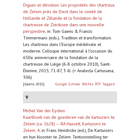
Digues et dévotion. Les propriétés des chartreux
de Zelem près de Diest dans le comté de
Hollande et Zélande et la fondation de la
chartreuse de Zierikzee dans une nouvelle
perspective
,
in: Tom Gaens & Francis
Timmermans (eds.), Tradition et transformation.
Les chartreux dans l'Europe médiévale et
moderne. Colloque international à l'occasion du
650e anniversaire de la fondation de la
chartreuse de Liège (6-8 octobre 2010), Saint-
Étienne, 2015, 71-87, 3 ill. (= Analecta Cartusiana,
306)
[Gaens 2015]
Google Scholar
BibTex
RTF
Tagged
V
Michel Van der Eycken
Kaartboek van de goederen van de kartuizers te
Zelem (ca. 1628) — RA Hasselt, Kartuizers te
Zelem, 4
,
in: Frans Hendrickx (ed.), De Kartuizers
en hun klooster te Zelem. Tentoonstelling ter