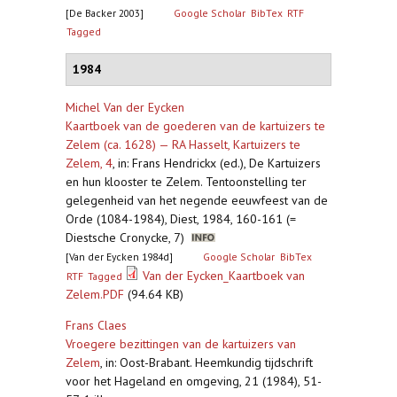
[De Backer 2003]
Google Scholar
BibTex
RTF
Tagged
1984
Michel Van der Eycken
Kaartboek van de goederen van de kartuizers te
Zelem (ca. 1628) — RA Hasselt, Kartuizers te
Zelem, 4
,
in: Frans Hendrickx (ed.), De Kartuizers
en hun klooster te Zelem. Tentoonstelling ter
gelegenheid van het negende eeuwfeest van de
Orde (1084-1984), Diest, 1984, 160-161 (=
Diestsche Cronycke, 7)
[Van der Eycken 1984d]
Google Scholar
BibTex
Van der Eycken_Kaartboek van
RTF
Tagged
Zelem.PDF
(94.64 KB)
Frans Claes
Vroegere bezittingen van de kartuizers van
Zelem
,
in: Oost-Brabant. Heemkundig tijdschrift
voor het Hageland en omgeving, 21 (1984), 51-