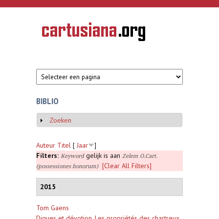
Overslaan en naar de inhoud gaan
CARTUSIANA
Geschiedenis
van de
kartuizerorde
in de
Nederlanden
BIBLIO
Zoeken
Weergeven
Auteur
Titel
[
Jaar
]
Filters:
gelijk is aan
Keyword
Zelem O.Cart.
[Clear All Filters]
(possessiones bonorum)
2015
Tom Gaens
Digues et dévotion. Les propriétés des chartreux