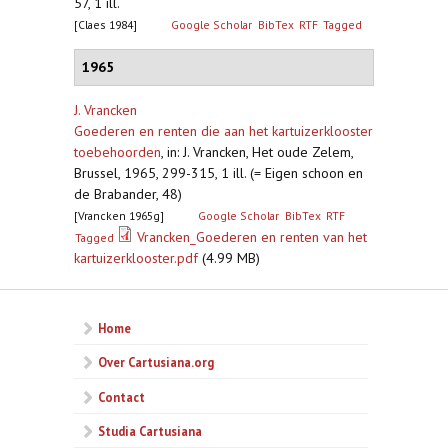
57, 1 ill.
[Claes 1984]
Google Scholar
BibTex
RTF
Tagged
1965
J. Vrancken
Goederen en renten die aan het kartuizerklooster
toebehoorden
,
in: J. Vrancken, Het oude Zelem,
Brussel, 1965, 299-315, 1 ill. (= Eigen schoon en
de Brabander, 48)
[Vrancken 1965g]
Google Scholar
BibTex
RTF
Vrancken_Goederen en renten van het
Tagged
kartuizerklooster.pdf
(4.99 MB)
Home
Over Cartusiana.org
Contact
Studia Cartusiana