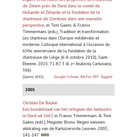
de Zelem près de Diest dans le comté de
Hollande et Zélande et la fondation de la
chartreuse de Zierikzee dans une nouvelle
perspective
,
in: Tom Gaens & Francis
Timmermans (eds.), Tradition et transformation.
Les chartreux dans l'Europe médiévale et
moderne. Colloque international à l'occasion du
650e anniversaire de la fondation de la
chartreuse de Liège (6-8 octobre 2010), Saint-
Étienne, 2015, 71-87, 3 ill. (= Analecta Cartusiana,
306)
[Gaens 2015]
Google Scholar
BibTex
RTF
Tagged
2003
Christian De Backer
Een boedelstaat van het refugium der kartuizers
te Diest uit 1667
,
in: Francis Timmermans & Tom
Gaens (eds.), Magister Bruno. Negen eeuwen
uitstraling van de Kartuizerorde, Leuven, 2003,
141-147