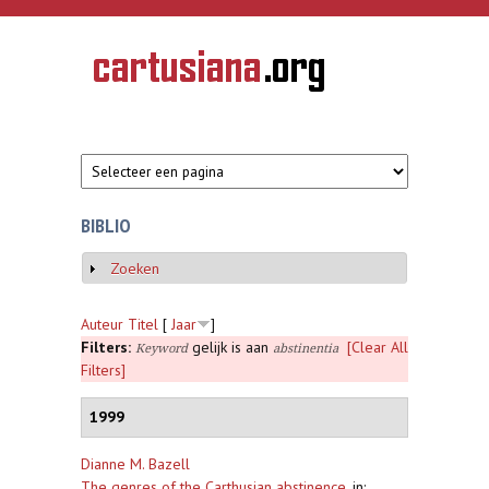
Overslaan en naar de inhoud gaan
CARTUSIANA
Geschiedenis
van de
kartuizerorde
in de
Nederlanden
BIBLIO
Zoeken
Weergeven
Auteur
Titel
[
Jaar
]
Filters:
gelijk is aan
[Clear All
Keyword
abstinentia
Filters]
1999
Dianne M. Bazell
The genres of the Carthusian abstinence
,
in: