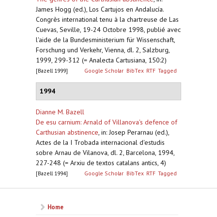
James Hogg (ed.), Los Cartujos en Andalucía.
Congrès international tenu à la chartreuse de Las
Cuevas, Seville, 19-24 Octobre 1998, publié avec
l'aide de la Bundesministerium für Wissenschaft,
Forschung und Verkehr, Vienna, dl. 2, Salzburg,
1999, 299-312 (= Analecta Cartusiana, 150:2)
[Bazell 1999]
Google Scholar
BibTex
RTF
Tagged
1994
Dianne M. Bazell
De esu carnium: Arnald of Villanova's defence of
Carthusian abstinence
,
in: Josep Perarnau (ed.),
Actes de la I Trobada internacional d'estudis
sobre Arnau de Vilanova, dl. 2, Barcelona, 1994,
227-248 (= Arxiu de textos catalans antics, 4)
[Bazell 1994]
Google Scholar
BibTex
RTF
Tagged
Home