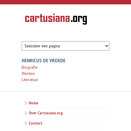
Overslaan en naar de inhoud gaan
CARTUSIANA
Geschiedenis
van de
kartuizerorde
in de
Nederlanden
HENRICUS DE VROEDE
Biografie
Werken
Literatuur
Home
Over Cartusiana.org
Contact