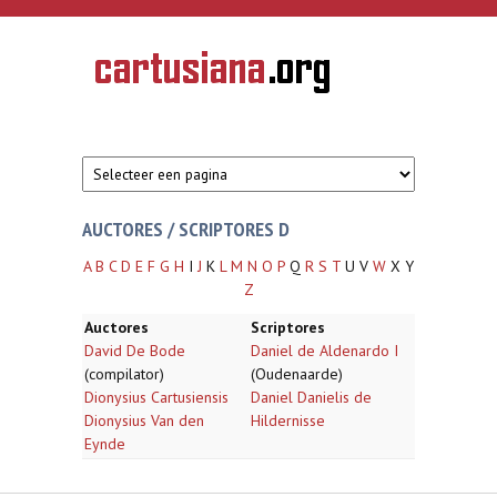
Overslaan en naar de inhoud gaan
CARTUSIANA
Geschiedenis
van de
kartuizerorde
in de
Nederlanden
AUCTORES / SCRIPTORES D
A
B
C
D
E
F
G
H
I
J
K
L
M
N
O
P
Q
R
S
T
U V
W
X Y
Z
Auctores
Scriptores
David De Bode
Daniel de Aldenardo I
(compilator)
(Oudenaarde)
Dionysius Cartusiensis
Daniel Danielis de
Dionysius Van den
Hildernisse
Eynde