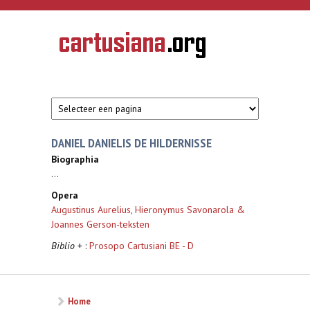
Overslaan en naar de inhoud gaan
CARTUSIANA
Geschiedenis
van de
kartuizerorde
in de
Nederlanden
DANIEL DANIELIS DE HILDERNISSE
Biographia
...
Opera
Augustinus Aurelius, Hieronymus Savonarola &
Joannes Gerson-teksten
Biblio
+ :
Prosopo Cartusiani BE - D
Home