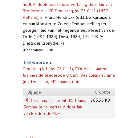
helft, Middelnederlandse vertaling door Jan van
Brederode — KB Den Haag, hs. 75 G 11 (1437,
Holland)
,
in: Frans Hendrickx (ed.), De Kartuizers
en hun klooster te Zelem. Tentoonstelling ter
gelegenheid van het negende eeuwfeest van de
Orde (1084-1984), Diest, 1984, 191-193 (=
Diestsche Cronycke, 7)
[Deschamps 1984h]
Trefwoorden:
Den Haag KB (ms. 75 G 11)
,
D’Orléans Laurent
,
Joannes de Brederode O.Cart.: Des coninx summe
(ms. Den Haag KB)
,
manuscripta
Bijlage
Grootte
265.38 KB
Deschamps_Laurent d'Orléans,
Somme le roi vertaald door Jan
van Brederode.PDF