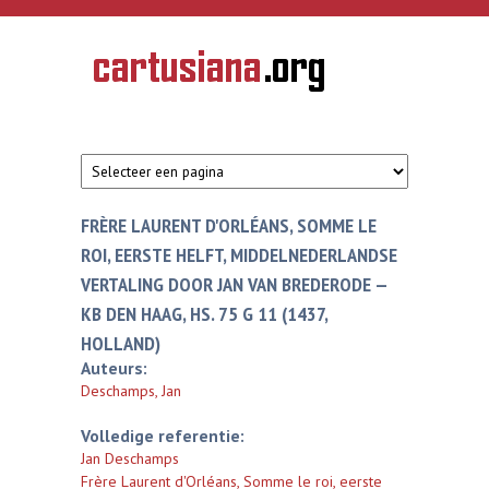
Overslaan en naar de inhoud gaan
CARTUSIANA
Geschiedenis
van de
kartuizerorde
in de
Nederlanden
FRÈRE LAURENT D'ORLÉANS, SOMME LE
ROI, EERSTE HELFT, MIDDELNEDERLANDSE
VERTALING DOOR JAN VAN BREDERODE —
KB DEN HAAG, HS. 75 G 11 (1437,
HOLLAND)
Auteurs:
Deschamps, Jan
Volledige referentie:
Jan Deschamps
Frère Laurent d'Orléans, Somme le roi, eerste