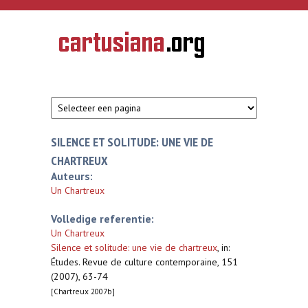
Overslaan en naar de inhoud gaan
CARTUSIANA
Geschiedenis
van de
kartuizerorde
in de
Nederlanden
SILENCE ET SOLITUDE: UNE VIE DE
CHARTREUX
Auteurs:
Un Chartreux
Volledige referentie:
Un Chartreux
Silence et solitude: une vie de chartreux
,
in:
Études. Revue de culture contemporaine, 151
(2007), 63-74
[Chartreux 2007b]