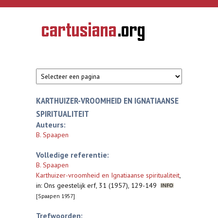
Overslaan en naar de inhoud gaan
CARTUSIANA
Geschiedenis
van de
kartuizerorde
in de
Nederlanden
KARTHUIZER-VROOMHEID EN IGNATIAANSE
SPIRITUALITEIT
Auteurs:
B. Spaapen
Volledige referentie:
B. Spaapen
Karthuizer-vroomheid en Ignatiaanse spiritualiteit
,
in: Ons geestelijk erf, 31 (1957), 129-149
[Spaapen 1957]
Trefwoorden: