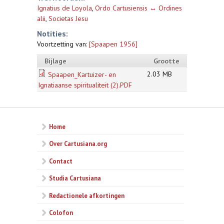
Ignatius de Loyola
,
Ordo Cartusiensis ↔ Ordines
alii
,
Societas Jesu
Notities:
Voortzetting van:
[Spaapen 1956]
Bijlage
Grootte
2.03 MB
Spaapen_Kartuizer- en
Ignatiaanse spiritualiteit (2).PDF
Home
Over Cartusiana.org
Contact
Studia Cartusiana
Redactionele afkortingen
Colofon