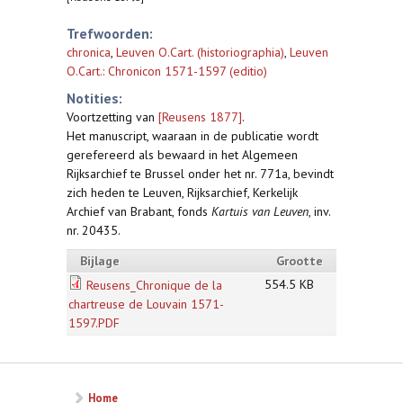
Trefwoorden:
chronica
,
Leuven O.Cart. (historiographia)
,
Leuven
O.Cart.: Chronicon 1571-1597 (editio)
Notities:
Voortzetting van
[Reusens 1877]
.
Het manuscript, waaraan in de publicatie wordt
gerefereerd als bewaard in het Algemeen
Rijksarchief te Brussel onder het nr. 771a, bevindt
zich heden te Leuven, Rijksarchief, Kerkelijk
Archief van Brabant, fonds
Kartuis van Leuven
, inv.
nr. 20435.
Bijlage
Grootte
554.5 KB
Reusens_Chronique de la
chartreuse de Louvain 1571-
1597.PDF
Home