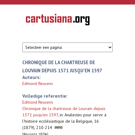
Overslaan en naar de inhoud gaan
CARTUSIANA
Geschiedenis
van de
kartuizerorde
in de
Nederlanden
CHRONIQUE DE LA CHARTREUSE DE
LOUVAIN DEPUIS 1571 JUSQU'EN 1597
Auteurs:
Edmond Reusens
Volledige referentie:
Edmond Reusens
Chronique de la chartreuse de Louvain depuis
1571 jusqu'en 1597
,
in: Analectes pour servir à
l'histoire ecclésiastique de la Belgique, 16
(1879), 210-214
[Reusens 1879a]