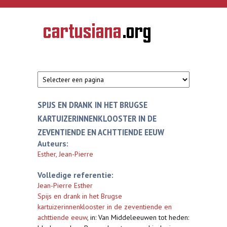
Overslaan en naar de inhoud gaan
CARTUSIANA
Geschiedenis
van de
kartuizerorde
in de
Nederlanden
SPIJS EN DRANK IN HET BRUGSE
KARTUIZERINNENKLOOSTER IN DE
ZEVENTIENDE EN ACHTTIENDE EEUW
Auteurs:
Esther, Jean-Pierre
Volledige referentie:
Jean-Pierre Esther
Spijs en drank in het Brugse
kartuizerinnenklooster in de zeventiende en
achttiende eeuw
,
in: Van Middeleeuwen tot heden: