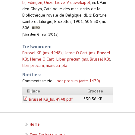
bij Edingen, Onze-Lieve-Vrouwekapel
,
in: J. Van
den Gheyn, Catalogue des manuscrits de la
Bibliothèque royale de Belgique, dl. 1: Ecriture
sainte et Liturgie, Bruxelles, 1901, 506-507, nr.
806
[Van den Gheyn 1901s]
Trefwoorden:
Brussel KB (ms. 4948)
,
Herne O.Cart. (ms. Brussel
KB)
,
Herne O.Cart.: Liber precum (ms. Brussel KB)
,
libri precum
,
manuscripta
Notities:
Commentaar: zie
Liber precum (ante 1470)
.
Bijlage
Grootte
330.56 KB
Brussel KB_hs. 4948.pdf
Home
Over Cartusiana.org