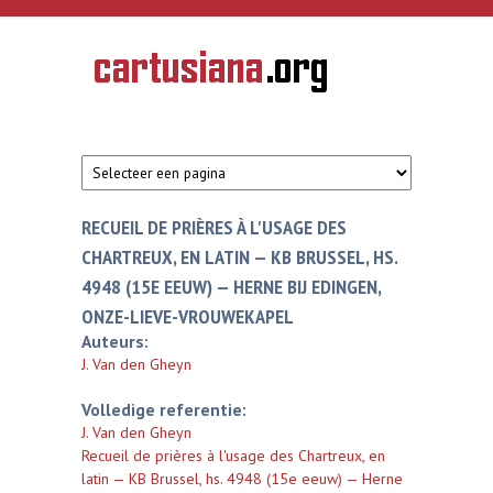
Overslaan en naar de inhoud gaan
CARTUSIANA
Geschiedenis
van de
kartuizerorde
in de
Nederlanden
RECUEIL DE PRIÈRES À L'USAGE DES
CHARTREUX, EN LATIN — KB BRUSSEL, HS.
4948 (15E EEUW) — HERNE BIJ EDINGEN,
ONZE-LIEVE-VROUWEKAPEL
Auteurs:
J. Van den Gheyn
Volledige referentie:
J. Van den Gheyn
Recueil de prières à l'usage des Chartreux, en
latin — KB Brussel, hs. 4948 (15e eeuw) — Herne