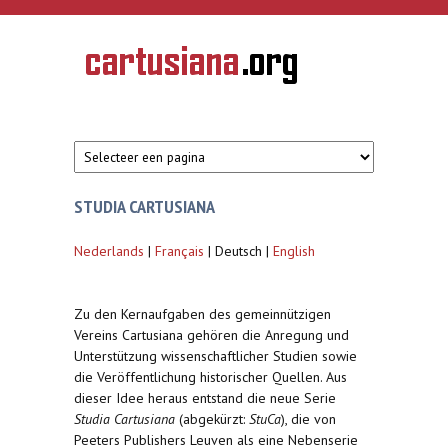
Overslaan en naar de inhoud gaan
CARTUSIANA
Geschiedenis
van de
kartuizerorde
in de
Nederlanden
STUDIA CARTUSIANA
Nederlands
|
Français
| Deutsch |
English
Zu den Kernaufgaben des gemeinnützigen
Vereins Cartusiana gehören die Anregung und
Unterstützung wissenschaftlicher Studien sowie
die Veröffentlichung historischer Quellen. Aus
dieser Idee heraus entstand die neue Serie
Studia Cartusiana
(abgekürzt:
StuCa
), die von
Peeters Publishers Leuven als eine Nebenserie