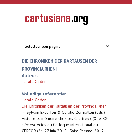
Overslaan en naar de inhoud gaan
CARTUSIANA
Geschiedenis
van de
kartuizerorde
in de
Nederlanden
DIE CHRONIKEN DER KARTAUSEN DER
PROVINCIA RHENI
Auteurs:
Harald Goder
Volledige referentie:
Harald Goder
Die Chroniken der Kartausen der Provincia Rheni
,
in: Sylvain Excoffon & Coralie Zermatten (eds.),
Histoire et mémoire chez les Chartreux (XIIe-XXe
siècles). Actes du Colloque international du
CERCOR (24-27 juin 2015), Saint-Étienne, 2017,