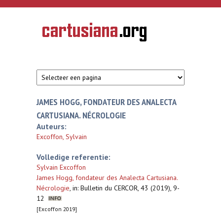
Overslaan en naar de inhoud gaan
CARTUSIANA
Geschiedenis
van de
kartuizerorde
in de
Nederlanden
JAMES HOGG, FONDATEUR DES ANALECTA
CARTUSIANA. NÉCROLOGIE
Auteurs:
Excoffon, Sylvain
Volledige referentie:
Sylvain Excoffon
James Hogg, fondateur des Analecta Cartusiana.
Nécrologie
,
in: Bulletin du CERCOR, 43 (2019), 9-
12
[Excoffon 2019]