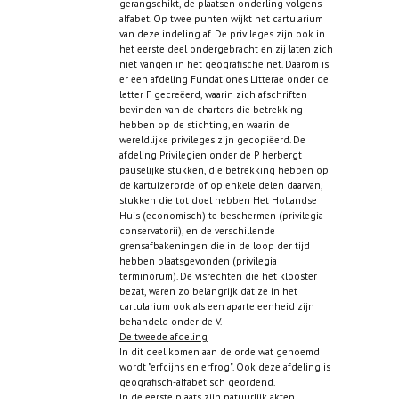
gerangschikt, de plaatsen onderling volgens
alfabet. Op twee punten wijkt het cartularium
van deze indeling af. De privileges zijn ook in
het eerste deel ondergebracht en zij laten zich
niet vangen in het geografische net. Daarom is
er een afdeling Fundationes Litterae onder de
letter F gecreëerd, waarin zich afschriften
bevinden van de charters die betrekking
hebben op de stichting, en waarin de
wereldlijke privileges zijn gecopiëerd. De
afdeling Privilegien onder de P herbergt
pauselijke stukken, die betrekking hebben op
de kartuizerorde of op enkele delen daarvan,
stukken die tot doel hebben Het Hollandse
Huis (economisch) te beschermen (privilegia
conservatorii), en de verschillende
grensafbakeningen die in de loop der tijd
hebben plaatsgevonden (privilegia
terminorum). De visrechten die het klooster
bezat, waren zo belangrijk dat ze in het
cartularium ook als een aparte eenheid zijn
behandeld onder de V.
De tweede afdeling
In dit deel komen aan de orde wat genoemd
wordt "erfcijns en erfrog". Ook deze afdeling is
geografisch-alfabetisch geordend.
In de eerste plaats zijn natuurlijk akten