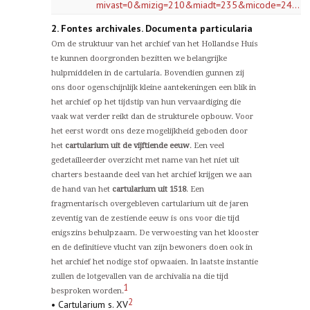
mivast=0&mizig=210&miadt=235&micode=24...
2. Fontes archivales. Documenta particularia
Om de struktuur van het archief van het Hollandse Huis
te kunnen doorgronden bezitten we belangrijke
hulpmiddelen in de cartularia. Bovendien gunnen zij
ons door ogenschijnlijk kleine aantekeningen een blik in
het archief op het tijdstip van hun vervaardiging die
vaak wat verder reikt dan de strukturele opbouw. Voor
het eerst wordt ons deze mogelijkheid geboden door
het
cartularium uit de vijftiende eeuw
. Een veel
gedetailleerder overzicht met name van het niet uit
charters bestaande deel van het archief krijgen we aan
de hand van het
cartularium uit 1518
. Een
fragmentarisch overgebleven cartularium uit de jaren
zeventig van de zestiende eeuw is ons voor die tijd
enigszins behulpzaam. De verwoesting van het klooster
en de definitieve vlucht van zijn bewoners doen ook in
het archief het nodige stof opwaaien. In laatste instantie
zullen de lotgevallen van de archivalia na die tijd
1
besproken worden.
2
• Cartularium s. XV