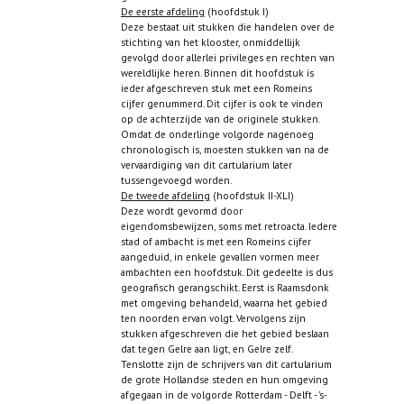
De eerste afdeling
(hoofdstuk I)
Deze bestaat uit stukken die handelen over de
stichting van het klooster, onmiddellijk
gevolgd door allerlei privileges en rechten van
wereldlijke heren. Binnen dit hoofdstuk is
ieder afgeschreven stuk met een Romeins
cijfer genummerd. Dit cijfer is ook te vinden
op de achterzijde van de originele stukken.
Omdat de onderlinge volgorde nagenoeg
chronologisch is, moesten stukken van na de
vervaardiging van dit cartularium later
tussengevoegd worden.
De tweede afdeling
(hoofdstuk II-XLI)
Deze wordt gevormd door
eigendomsbewijzen, soms met retroacta. Iedere
stad of ambacht is met een Romeins cijfer
aangeduid, in enkele gevallen vormen meer
ambachten een hoofdstuk. Dit gedeelte is dus
geografisch gerangschikt. Eerst is Raamsdonk
met omgeving behandeld, waarna het gebied
ten noorden ervan volgt. Vervolgens zijn
stukken afgeschreven die het gebied beslaan
dat tegen Gelre aan ligt, en Gelre zelf.
Tenslotte zijn de schrijvers van dit cartularium
de grote Hollandse steden en hun omgeving
afgegaan in de volgorde Rotterdam - Delft - 's-