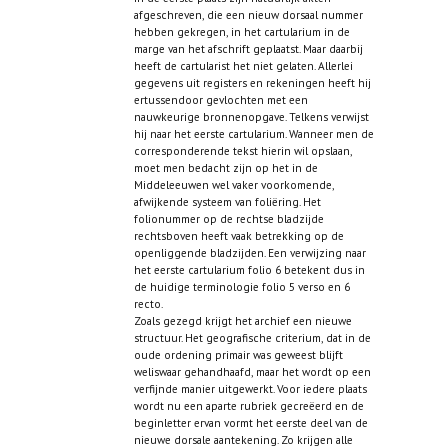
afgeschreven, die een nieuw dorsaal nummer
hebben gekregen, in het cartularium in de
marge van het afschrift geplaatst. Maar daarbij
heeft de cartularist het niet gelaten. Allerlei
gegevens uit registers en rekeningen heeft hij
ertussendoor gevlochten met een
nauwkeurige bronnenopgave. Telkens verwijst
hij naar het eerste cartularium. Wanneer men de
corresponderende tekst hierin wil opslaan,
moet men bedacht zijn op het in de
Middeleeuwen wel vaker voorkomende,
afwijkende systeem van foliëring. Het
folionummer op de rechtse bladzijde
rechtsboven heeft vaak betrekking op de
openliggende bladzijden. Een verwijzing naar
het eerste cartularium folio 6 betekent dus in
de huidige terminologie folio 5 verso en 6
recto.
Zoals gezegd krijgt het archief een nieuwe
structuur. Het geografische criterium, dat in de
oude ordening primair was geweest blijft
weliswaar gehandhaafd, maar het wordt op een
verfijnde manier uitgewerkt. Voor iedere plaats
wordt nu een aparte rubriek gecreëerd en de
beginletter ervan vormt het eerste deel van de
nieuwe dorsale aantekening. Zo krijgen alle