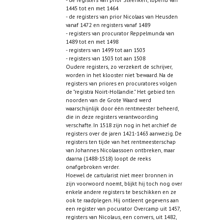
1445 tot en met 1464
- de registers van prior Nicolaas van Heusden
vanaf 1472 en registers vanaf 1489
- registers van procurator Reppelmunda van
1489 tot en met 1498
- registers van 1499 tot aan 1503
- registers van 1503 tot aan 1508
Oudere registers, zo verzekert de schrijver,
worden in het klooster niet 'bewaard. Na de
registers van priores en procuratores volgen
de "registra Noirt-Hollandie." Het gebied ten
noorden van de Grote Waard werd
waarschijnlijk door één rentmeester beheerd,
die in deze registers verantwoording
verschafte. In 1518 zijn nog in het archief de
registers over de jaren 1421-1463 aanwezig. De
registers ten tijde van het rentmeesterschap
van Johannes Nicolaassoen ontbreken, maar
daarna (1488-1518) loopt de reeks
onafgebroken verder.
Hoewel de cartularist niet meer bronnen in
zijn voorwoord noemt, blijkt hij toch nog over
enkele andere registers te beschikken en ze
ook te raadplegen. Hij ontleent gegevens aan
een register van pocurator Overcamp uit 1457,
registers van Nicolaus, een convers, uit 1482,