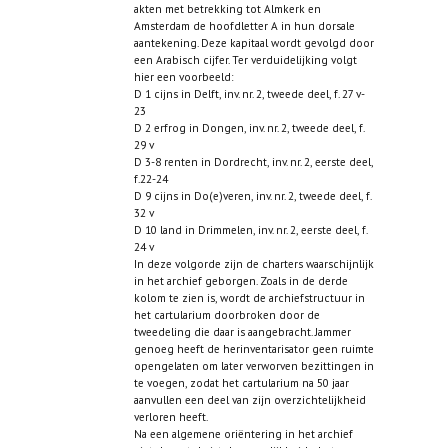
akten met betrekking tot Almkerk en
Amsterdam de hoofdletter A in hun dorsale
aantekening. Deze kapitaal wordt gevolgd door
een Arabisch cijfer. Ter verduidelijking volgt
hier een voorbeeld:
D 1 cijns in Delft, inv. nr. 2, tweede deel, f. 27 v-
23
D 2 erfrog in Dongen, inv. nr. 2, tweede deel, f.
29 v
D 3-8 renten in Dordrecht, inv. nr. 2, eerste deel,
f.22-24
D 9 cijns in Do(e)veren, inv. nr. 2, tweede deel, f.
32 v
D 10 land in Drimmelen, inv. nr. 2, eerste deel, f.
24 v
In deze volgorde zijn de charters waarschijnlijk
in het archief geborgen. Zoals in de derde
kolom te zien is, wordt de archiefstructuur in
het cartularium doorbroken door de
tweedeling die daar is aangebracht. Jammer
genoeg heeft de herinventarisator geen ruimte
opengelaten om later verworven bezittingen in
te voegen, zodat het cartularium na 50 jaar
aanvullen een deel van zijn overzichtelijkheid
verloren heeft.
Na een algemene oriëntering in het archief