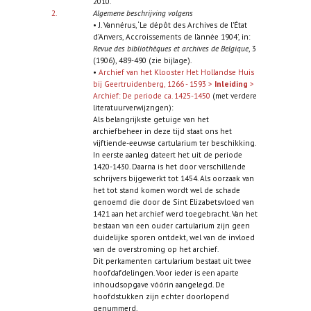
2010.
2.
Algemene beschrijving volgens
• J. Vannérus, ‘Le dépôt des Archives de l’État
d’Anvers, Accroissements de l’année 1904’, in:
Revue des bibliothèques et archives de Belgique
, 3
(1906), 489-490 (zie bijlage).
•
Archief van het Klooster Het Hollandse Huis
bij Geertruidenberg, 1266 - 1593 >
Inleiding
>
Archief: De periode ca. 1425-1450
(met verdere
literatuurverwijzngen):
Als belangrijkste getuige van het
archiefbeheer in deze tijd staat ons het
vijftiende-eeuwse cartularium ter beschikking.
In eerste aanleg dateert het uit de periode
1420-1430. Daarna is het door verschillende
schrijvers bijgewerkt tot 1454. Als oorzaak van
het tot stand komen wordt wel de schade
genoemd die door de Sint Elizabetsvloed van
1421 aan het archief werd toegebracht. Van het
bestaan van een ouder cartularium zijn geen
duidelijke sporen ontdekt, wel van de invloed
van de overstroming op het archief.
Dit perkamenten cartularium bestaat uit twee
hoofdafdelingen. Voor ieder is een aparte
inhoudsopgave vóórin aangelegd. De
hoofdstukken zijn echter doorlopend
genummerd.