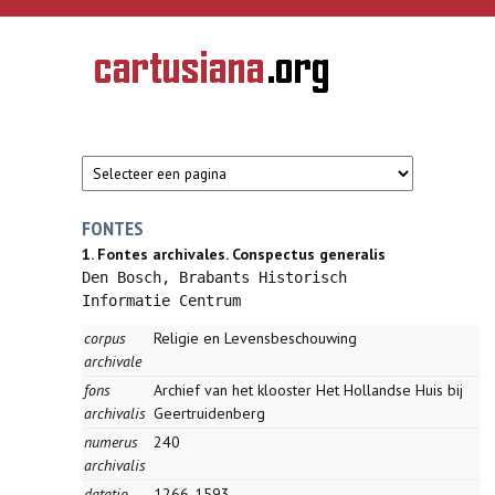
Overslaan en naar de inhoud gaan
CARTUSIANA
Geschiedenis
van de
kartuizerorde
in de
Nederlanden
FONTES
1. Fontes archivales. Conspectus generalis
Den Bosch, Brabants Historisch
Informatie Centrum
corpus
Religie en Levensbeschouwing
archivale
fons
Archief van het klooster Het Hollandse Huis bij
archivalis
Geertruidenberg
numerus
240
archivalis
datatio
1266-1593