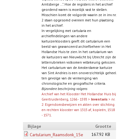
Arntsberge ...". Hoe de registers in het archief
geordend waren is moeilijk vast te stellen.
Misschien komt de volgorde waarin ze in inv. nr.
2 staan opgesomd overeen met hun plaatsing
in het archief.
In vergelijking met cartularia en
archiefindelingen van andere
kartuizerkloosters geeft dit cartularium een
beeld van geavanceerd archiefbeheer in Het
Hollandse Huis te zien. In het cartularium van
de kartuizers van Nieuwlicht bij Utrecht zijn de
letterrubrieken volkomen willekeurig gekozen.
Het cartularium van de Amsterdamse kartuize
van Sint Andries is een onoverzichtelijk geheel
ten gevolge van de vermenging van
chronologische en geografische criteria.
Bijzondere beschrijving volgens
Archief van het Klooster Het Hollandse Huis bij
Geertruidenberg, 1266 - 1593 >
Inventaris
> nr.
2: Eigendomsbewijzen en akten over stichting
en rechten klooster van 1315 af, kopieën, 1518
- 1571
.
Bijlage
Grootte
167.92 KB
Cartularium_Raamsdonk_15e