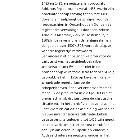
1483 en 1486, en registers van procurator
Adrianus Reppelmunda vanaf 1433, waarin zijn
procurator-schap aanving tot en met 1488.
Bovendien raadpleegt de schrijver voor de
roggepachten in Oosterhout en Dongen een
register dat vervaardigd is door een zekere
Arnoldus Meersele, klerk in Oosterhout, in
1508. In de rekening van de rentmeester van
dat gebied over 1507/1508 wordt de uitgave
voor dit registertje verantwoord.
Een andere niet onbelangrijke bron voor de
cartularist was het getijdenboek (liber
anniversariorum). Eveneens niet in de
bronnenopgave vermeld, maar toch veelvuldig
gebruikt, is het in 1516 op bevel van Karel v
aangelegde repertorium op de
schepenbrieven. Schrijver ervan was Ysbrand,
mogelijk de procurator in die tijd. Het is niet
onwaarschijnlijk dat juist toen de chaotische
situatie waarin het archief zich bevond, aan het
licht kwam en dat dit de aanleiding was Van de
nieuwe inventarisatie/cartularisatie. Enkele
gegegevens, teruglopend tot 1402, zijn geput
uit een "valde antiqua et corrosa cartula" en uit
een lijst van deren in Capelle en Zuidewijn.
Al deze charters en registers werden in het