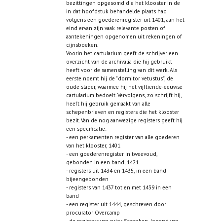
bezittingen opgesomd die het klooster in de
in dat hoofdstuk behandelde plaats had
volgens een goederenregister uit 1401, aan het
eind ervan zijn vaak relevante posten of
aantekeningen opgenomen uit rekeningen of
cijnsboeken.
Voorin het cartularium geeft de schrijver een
overzicht van de archivalia die hij gebruikt
heeft voor de samenstelling van dit werk. Als
eerste noemt hij de "dormitor vetustus", de
oude slaper, waarmee hij het vijftiende-eeuwse
cartularium bedoelt. Vervolgens, zo schrijft hij,
heeft hij gebruik gemaakt van alle
schepenbrieven en registers die het klooster
bezit. Van de nog aanwezige registers geeft hij
een specificatie:
- een perkamenten register van alle goederen
van het klooster, 1401
- een goederenregister in tweevoud,
gebonden in een band, 1421
- registers uit 1434 en 1435, in een band
bijeengebonden
- registers van 1437 tot en met 1439 in een
band
- een register uit 1444, geschreven door
procurator Overcamp
- de registers van prior Steenken, lopend van