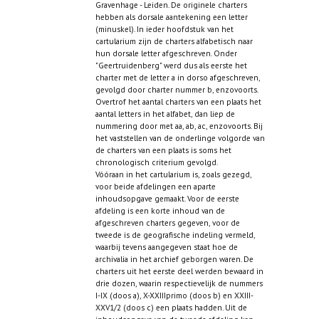
Gravenhage - Leiden. De originele charters
hebben als dorsale aantekening een letter
(minuskel). In ieder hoofdstuk van het
cartularium zijn de charters alfabetisch naar
hun dorsale letter afgeschreven. Onder
"Geertruidenberg" werd dus als eerste het
charter met de letter a in dorso afgeschreven,
gevolgd door charter nummer b, enzovoorts.
Overtrof het aantal charters van een plaats het
aantal letters in het alfabet, dan liep de
nummering door met aa, ab, ac, enzovoorts. Bij
het vaststellen van de onderlinge volgorde van
de charters van een plaats is soms het
chronologisch criterium gevolgd.
Vóóraan in het cartularium is, zoals gezegd,
voor beide afdelingen een aparte
inhoudsopgave gemaakt. Voor de eerste
afdeling is een korte inhoud van de
afgeschreven charters gegeven, voor de
tweede is de geografische indeling vermeld,
waarbij tevens aangegeven staat hoe de
archivalia in het archief geborgen waren. De
charters uit het eerste deel werden bewaard in
drie dozen, waarin respectievelijk de nummers
I-IX (doos a), X-XXIIIprimo (doos b) en XXIII-
XXV1/2 (doos c) een plaats hadden. Uit de