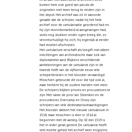
komen hem ook goed van pas als de
originelen niet meer terug te vinden zijn in
het depot. Het archief was zó in wanorde
geraakt dat de schrijver, nadat hij het hele
archief voor de cartularisatie geordend had en
hij zijn monnikenarbeid al aangevangen had,
soms nog stukken onder ogen kreeg die, zo
verontschuldigt hij zich, hij eigenlijk al eerder
had moeten afschrijven.
Het cartularium verschaft als toegift niet alleen
inlichtingen van archivistische maar ook van
diplomatieke aard. Blijkens verschillende
aantekeningen van de cartularist zijn in de
tweede helft van de vijftiende eeuw vele
schepenbrieven in het klooster vervaardigd.
Misschien gebeurde dit voor die tijd ook al,
maar herkent hij de oudere handen niet meer.
De schrijvers blijken priores en procuratores te
zijn. Met name de prior Jan Steenken en de
procuratores Overcamp en Orsoy zijn
schrijvers van vele destinatarisuitvaardigingen.
Het klooster dateert het nieuwe cartularium in
1518, maar misschien is men in 1516 al
begonnen met de aanleg. Op 10 mei 1519 is
het in ieder geval gereed. De cartularist heeft
veel moeite gehad het archief weer enigszins