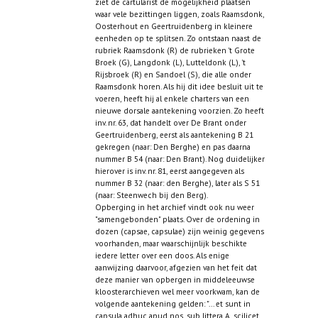
ziet de cartularist de mogelijkheid plaatsen
waar vele bezittingen liggen, zoals Raamsdonk,
Oosterhout en Geertruidenberg in kleinere
eenheden op te splitsen. Zo ontstaan naast de
rubriek Raamsdonk (R) de rubrieken 't Grote
Broek (G), Langdonk (L), Lutteldonk (L), 't
Rijsbroek (R) en Sandoel (S), die alle onder
Raamsdonk horen. Als hij dit idee besluit uit te
voeren, heeft hij al enkele charters van een
nieuwe dorsale aantekening voorzien. Zo heeft
inv. nr. 63, dat handelt over De Brant onder
Geertruidenberg, eerst als aantekening B 21
gekregen (naar: Den Berghe) en pas daarna
nummer B 54 (naar: Den Brant). Nog duidelijker
hierover is inv. nr. 81, eerst aangegeven als
nummer B 32 (naar: den Berghe), later als S 51
(naar: Steenwech bij den Berg).
Opberging in het archief vindt ook nu weer
"samengebonden" plaats. Over de ordening in
dozen (capsae, capsulae) zijn weinig gegevens
voorhanden, maar waarschijnlijk beschikte
iedere letter over een doos. Als enige
aanwijzing daarvoor, afgezien van het feit dat
deze manier van opbergen in middeleeuwse
kloosterarchieven wel meer voorkwam, kan de
volgende aantekening gelden: "... et sunt in
capsula adhuc apud nos, sub littera A, scilicet