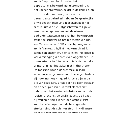
archiefdepot van het klooster, het
depositoriem, bewaard met uitzondering van
het liber anniversariorum, dat in de kerk lag, en
de rotula defunctorum, die dezelfde
bewaarplaats gehad zal hebben. De geestelijke
privileges schijnen lang niet allemaal in het
cartularium van 1518 afgeschreven te zijn. Ze
waren samengebonden met de nieuwe
gedrukte statuten, maar over hun bewaarplaats
zwijgt de schrijver. Of het registertje van Dirk
van Mattenesse uit 1381 in die tijd nog in het
archief aanwezig is, lijkt niet waarschijnlijk,
aangezien citaten eruit ontbreken. Inmiddels is
wel vermenging van archieven opgetreden. De
inventarisator treft in het archief akten aan die
er naar zijn mening zeker niet in thuishoren.
De toestand waarin de archivalia in 1518
verkeren, is nogal wisselend. Sommige charters
zijn ook nu nog vrij goed. Andere zijn in de
tijd van deze cartularisatie al niet meer leesbaar
en de schrijver kan hun tekst slechts met
behulp van het eerste cartularium en de oude
registers reconstrueren. De zegels, zo klaagt
hij, verkeren soms in een deplorabele staat.
Voor het afschrijven van de belangrijkste
stukken vindt de schrijver steun in vidimussen
en al dan niet autentieke afschriften. Deze