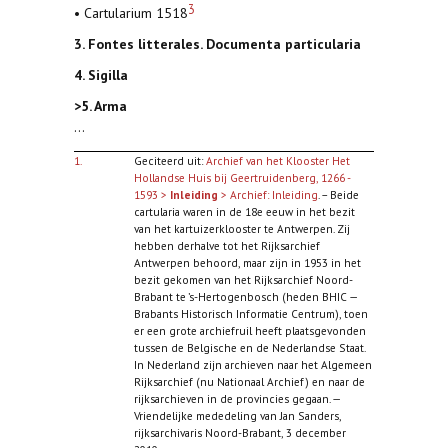
3
• Cartularium 1518
3. Fontes litterales. Documenta particularia
4. Sigilla
>5. Arma
...
1.
Geciteerd uit:
Archief van het Klooster Het
Hollandse Huis bij Geertruidenberg, 1266 -
1593 >
Inleiding
> Archief: Inleiding
. –
Beide
cartularia waren in de 18e eeuw in het bezit
van het kartuizerklooster te Antwerpen. Zij
hebben derhalve tot het Rijksarchief
Antwerpen behoord, maar zijn in 1953 in het
bezit gekomen van het Rijksarchief Noord-
Brabant te ’s-Hertogenbosch (heden BHIC —
Brabants Historisch Informatie Centrum), toen
er een grote archiefruil heeft plaatsgevonden
tussen de Belgische en de Nederlandse Staat.
In Nederland zijn archieven naar het Algemeen
Rijksarchief (nu Nationaal Archief) en naar de
rijksarchieven in de provincies gegaan. —
Vriendelijke mededeling van Jan Sanders,
rijksarchivaris Noord-Brabant, 3 december