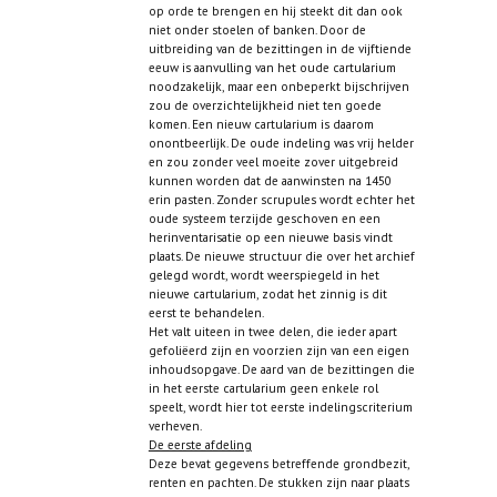
op orde te brengen en hij steekt dit dan ook
niet onder stoelen of banken. Door de
uitbreiding van de bezittingen in de vijftiende
eeuw is aanvulling van het oude cartularium
noodzakelijk, maar een onbeperkt bijschrijven
zou de overzichtelijkheid niet ten goede
komen. Een nieuw cartularium is daarom
onontbeerlijk. De oude indeling was vrij helder
en zou zonder veel moeite zover uitgebreid
kunnen worden dat de aanwinsten na 1450
erin pasten. Zonder scrupules wordt echter het
oude systeem terzijde geschoven en een
herinventarisatie op een nieuwe basis vindt
plaats. De nieuwe structuur die over het archief
gelegd wordt, wordt weerspiegeld in het
nieuwe cartularium, zodat het zinnig is dit
eerst te behandelen.
Het valt uiteen in twee delen, die ieder apart
gefoliëerd zijn en voorzien zijn van een eigen
inhoudsopgave. De aard van de bezittingen die
in het eerste cartularium geen enkele rol
speelt, wordt hier tot eerste indelingscriterium
verheven.
De eerste afdeling
Deze bevat gegevens betreffende grondbezit,
renten en pachten. De stukken zijn naar plaats