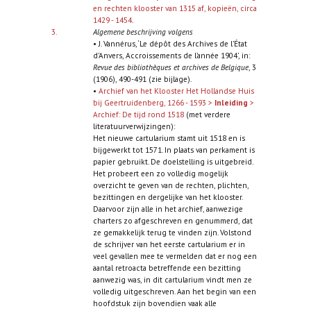
en rechten klooster van 1315 af, kopieën, circa
1429 - 1454
.
3.
Algemene beschrijving volgens
• J. Vannérus, ‘Le dépôt des Archives de l’État
d’Anvers, Accroissements de l’année 1904’, in:
Revue des bibliothèques et archives de Belgique
, 3
(1906), 490-491 (zie bijlage).
•
Archief van het Klooster Het Hollandse Huis
bij Geertruidenberg, 1266 - 1593 >
Inleiding
>
Archief: De tijd rond 1518
(met verdere
literatuurverwijzingen):
Het nieuwe cartularium stamt uit 1518 en is
bijgewerkt tot 1571. In plaats van perkament is
papier gebruikt. De doelstelling is uitgebreid.
Het probeert een zo volledig mogelijk
overzicht te geven van de rechten, plichten,
bezittingen en dergelijke van het klooster.
Daarvoor zijn alle in het archief, aanwezige
charters zo afgeschreven en genummerd, dat
ze gemakkelijk terug te vinden zijn. Volstond
de schrijver van het eerste cartularium er in
veel gevallen mee te vermelden dat er nog een
aantal retroacta betreffende een bezitting
aanwezig was, in dit cartularium vindt men ze
volledig uitgeschreven. Aan het begin van een
hoofdstuk zijn bovendien vaak alle