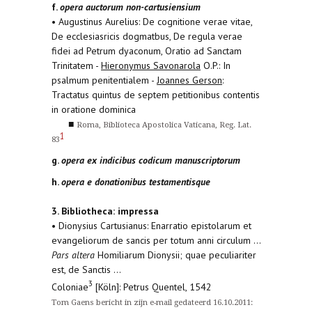
f.
opera auctorum non-cartusiensium
• Augustinus Aurelius: De cognitione verae vitae,
De ecclesiasricis dogmatbus, De regula verae
fidei ad Petrum dyaconum, Oratio ad Sanctam
Trinitatem -
Hieronymus Savonarola
O.P.: In
psalmum penitentialem -
Joannes Gerson
:
Tractatus quintus de septem petitionibus contentis
in oratione dominica
■
Roma, Biblioteca Apostolica Vaticana, Reg. Lat.
1
83
g.
opera ex indicibus codicum manuscriptorum
h.
opera e donationibus testamentisque
3. Bibliotheca: impressa
• Dionysius Cartusianus: Enarratio epistolarum et
evangeliorum de sancis per totum anni circulum ...
Pars altera
Homiliarum Dionysii; quae peculiariter
est, de Sanctis ...
3
Coloniae
[Köln]: Petrus Quentel, 1542
Tom Gaens bericht in zijn e-mail gedateerd 16.10.2011: