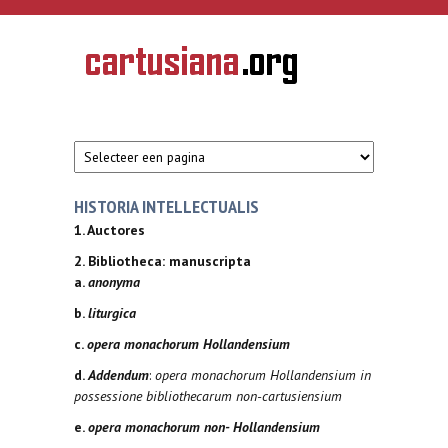
Overslaan en naar de inhoud gaan
CARTUSIANA
Geschiedenis
van de
kartuizerorde
in de
Nederlanden
HISTORIA INTELLECTUALIS
1. Auctores
2. Bibliotheca: manuscripta
a.
anonyma
b.
liturgica
c.
opera monachorum Hollandensium
d.
Addendum
:
opera monachorum Hollandensium in
possessione bibliothecarum non-cartusiensium
e.
opera monachorum non- Hollandensium