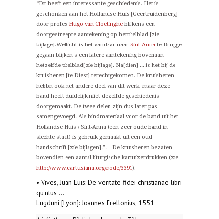
“Dit heeft een interessante geschiedenis. Het is
geschonken aan het Hollandse Huis [Geertruidenberg]
door profes
Hugo van Cloetinghe
blijkens een
doorgestreepte aantekening op hettitelblad [zie
bijlage].Wellicht is het vandaar naar
Sint-Anna
te Brugge
gegaan blijken s een latere aantekening bovenaan
hetzelfde titelblad[zie bijlage]. Na[dien] ... is het bij de
kruisheren [te Diest] terechtgekomen. De kruisheren
hebbn ook het andere deel van dit werk, maar deze
band heeft duidelijk niiet dezelfde geschiedenis
doorgemaakt. De twee delen zijn dus later pas
samengevoegd. Als bindmateriaal voor de band uit het
Hollandse Huis / Sint-Anna (een zeer oude band in
slechte staat) is gebruik gemaakt uit een oud
handschrift [zie bijlagen].”. – De kruisheren bezaten
bovendien een aantal liturgische kartuizerdrukken (zie
.
http://www.cartusiana.org/node/3391
)
• Vives, Juan Luis: De veritate fidei christianae libri
quintus ...
Lugduni [Lyon]: Joannes Frellonius, 1551