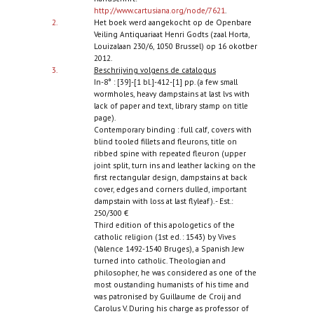
http://www.cartusiana.org/node/7621
.
2.
Het boek werd aangekocht op de Openbare
Veiling Antiquariaat Henri Godts (zaal Horta,
Louizalaan 230/6, 1050 Brussel) op 16 okotber
2012.
3.
Beschrijving volgens de catalogus
In-8° : [39]-[1 bl.]-412-[1] pp. (a few small
wormholes, heavy dampstains at last lvs with
lack of paper and text, library stamp on title
page).
Contemporary binding : full calf, covers with
blind tooled fillets and fleurons, title on
ribbed spine with repeated fleuron (upper
joint split, turn ins and leather lacking on the
first rectangular design, dampstains at back
cover, edges and corners dulled, important
dampstain with loss at last flyleaf). - Est.:
250/300 €
Third edition of this apologetics of the
catholic religion (1st ed. : 1543) by Vives
(Valence 1492-1540 Bruges), a Spanish Jew
turned into catholic. Theologian and
philosopher, he was considered as one of the
most oustanding humanists of his time and
was patronised by Guillaume de Croij and
Carolus V. During his charge as professor of