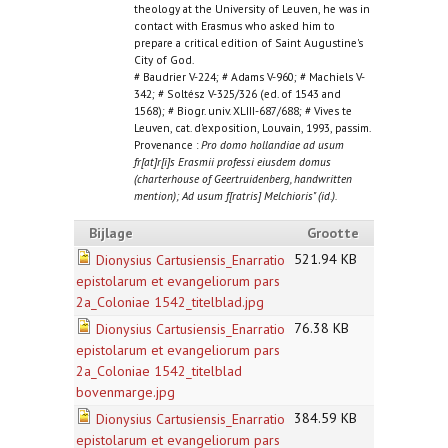
theology at the University of Leuven, he was in
contact with Erasmus who asked him to
prepare a critical edition of Saint Augustine's
City of God.
# Baudrier V-224; # Adams V-960; # Machiels V-
342; # Soltész V-325/326 (ed. of 1543 and
1568); # Biogr. univ. XLIII-687/688; # Vives te
Leuven, cat. d'exposition, Louvain, 1993, passim.
Provenance :
Pro domo hollandiae ad usum
fr[at]r[i]s Erasmii professi eiusdem domus
(charterhouse of Geertruidenberg, handwritten
mention); Ad usum f[ratris] Melchioris" (id.).
Bijlage
Grootte
521.94 KB
Dionysius Cartusiensis_Enarratio
epistolarum et evangeliorum pars
2a_Coloniae 1542_titelblad.jpg
76.38 KB
Dionysius Cartusiensis_Enarratio
epistolarum et evangeliorum pars
2a_Coloniae 1542_titelblad
bovenmarge.jpg
384.59 KB
Dionysius Cartusiensis_Enarratio
epistolarum et evangeliorum pars