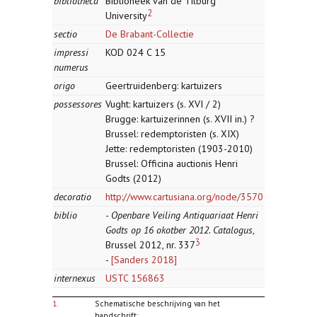
bibliotheca
Biblioheek van de Tilburg
2
University
sectio
De Brabant-Collectie
impressi
KOD 024 C 15
numerus
origo
Geertruidenberg: kartuizers
possessores
Vught: kartuizers (s. XVI / 2)
Brugge: kartuizerinnen (s. XVII in.) ?
Brussel: redemptoristen (s. XIX)
Jette: redemptoristen (1903-2010)
Brussel: Officina auctionis Henri
Godts (2012)
decoratio
http://www.cartusiana.org/node/3570
biblio
- Openbare Veiling Antiquariaat Henri
Godts op 16 okotber 2012. Catalogus
,
3
Brussel 2012, nr. 337
-
[Sanders 2018]
internexus
USTC 156863
1.
Schematische beschrijving van het
handschrift: