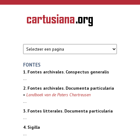
Overslaan en naar de inhoud gaan
CARTUSIANA
Geschiedenis
van de
kartuizerorde
in de
Nederlanden
FONTES
1. Fontes archivales. Conspectus generalis
...
2. Fontes archivales. Documenta particularia
•
Landboek van de Paters Chartreusen
...
3. Fontes litterales. Documenta particularia
...
4. Sigilla
...