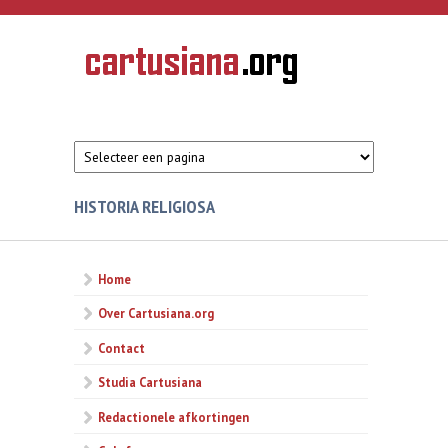
Overslaan en naar de inhoud gaan
CARTUSIANA
Geschiedenis
van de
kartuizerorde
in de
Nederlanden
HISTORIA RELIGIOSA
Home
Over Cartusiana.org
Contact
Studia Cartusiana
Redactionele afkortingen