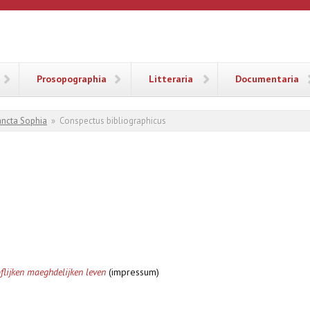
ANA
Prosopographia
Litteraria
Documentaria
ancta Sophia
»
Conspectus bibliographicus
flijken maeghdelijken leven
(impressum)