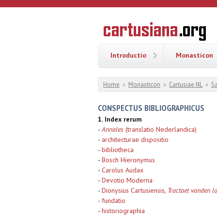
Overslaan en naar de inhoud gaan
CARTUSI
Geschiedenis
van de
kartuizerorde
in de
Nederlanden
Introductio
Monasticon
U bent hier
Home
»
Monasticon
»
Cartusiae NL
»
S
CONSPECTUS BIBLIOGRAPHICUS
1. Index rerum
-
Annales
(translatio Nederlandica)
-
architecturae dispositio
-
bibliotheca
-
Bosch Hieronymus
-
Carolus Audax
-
Devotio Moderna
-
Dionysius Cartusiensis,
Tractaet vanden lo
-
fundatio
-
historiographia