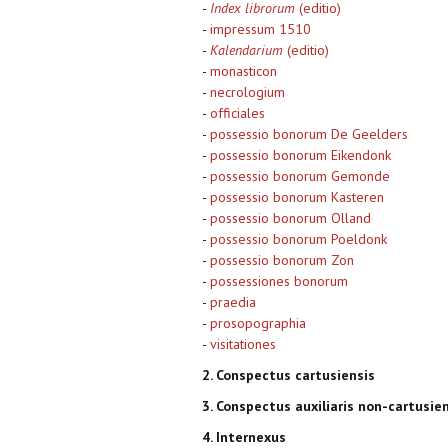
-
Index librorum
(editio)
-
impressum 1510
-
Kalendarium
(editio)
-
monasticon
-
necrologium
-
officiales
-
possessio bonorum De Geelders
-
possessio bonorum Eikendonk
-
possessio bonorum Gemonde
-
possessio bonorum Kasteren
-
possessio bonorum Olland
-
possessio bonorum Poeldonk
-
possessio bonorum Zon
-
possessiones bonorum
-
praedia
-
prosopographia
-
visitationes
2. Conspectus cartusiensis
3. Conspectus auxiliaris non-cartusie
4. Internexus