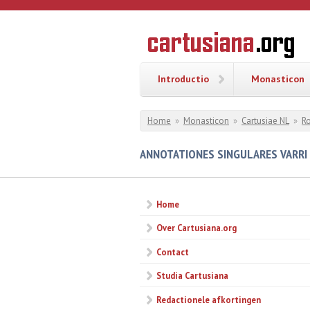
Overslaan en naar de inhoud gaan
CARTUSI
Geschiedenis
van de
kartuizerorde
in de
Nederlanden
Introductio
Monasticon
U bent hier
Home
»
Monasticon
»
Cartusiae NL
»
R
ANNOTATIONES SINGULARES VARRI 
Home
Over Cartusiana.org
Contact
Studia Cartusiana
Redactionele afkortingen