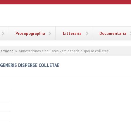
ANA
Prosopographia
Litteraria
Documentaria
oermond
»
Annotationes singulares varri generis disperse colletae
GENERIS DISPERSE COLLETAE