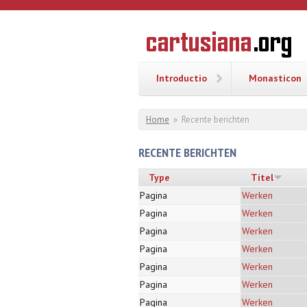
Overslaan en naar de inhoud gaan
CARTUSI
Geschiedenis
van de
kartuizerorde
in de
Nederlanden
Introductio
Monasticon
U bent hier
Home
»
Recente berichten
RECENTE BERICHTEN
Type
Titel
Pagina
Werken
Pagina
Werken
Pagina
Werken
Pagina
Werken
Pagina
Werken
Pagina
Werken
Pagina
Werken