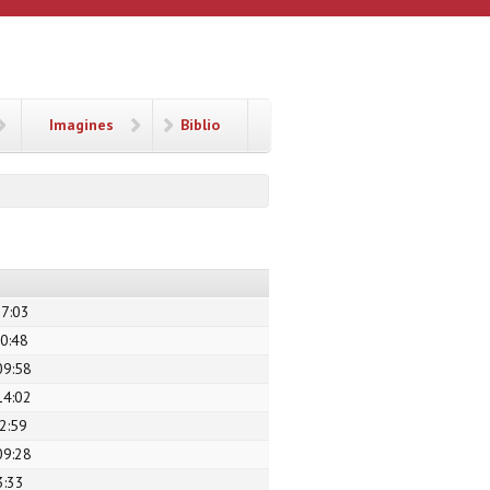
Imagines
Biblio
07:03
10:48
09:58
14:02
2:59
09:28
3:33