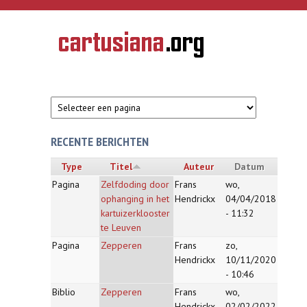
Overslaan en naar de inhoud gaan
CARTUSIANA
Geschiedenis
van de
kartuizerorde
in de
Nederlanden
RECENTE BERICHTEN
Type
Titel
Auteur
Datum
Pagina
Zelfdoding door
Frans
wo,
ophanging in het
Hendrickx
04/04/2018
kartuizerklooster
- 11:32
te Leuven
Pagina
Zepperen
Frans
zo,
Hendrickx
10/11/2020
- 10:46
Biblio
Zepperen
Frans
wo,
Hendrickx
02/02/2022