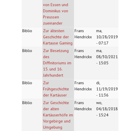
von Essen und
Dominikus von
Preussen
zueinander
Biblio
Zur ältesten
Frans
ma,
Geschichte der
Hendrickx
10/28/2019
Kartause Gaming
- 07:17
Biblio
Zur Besetzung
Frans
ma,
des
Hendrickx
08/30/2021
Diffinitoriums im
- 15:05
15. und 16.
Jahrhundert
Biblio
Zur
Frans
di,
Frühgeschichte
Hendrickx
11/19/2019
der Kartäuser
- 11:36
Biblio
Zur Geschichte
Frans
wo,
der alten
Hendrickx
04/18/2018
Kartäuserhöfe im
- 15:24
Vorgebirge und
Umgebung