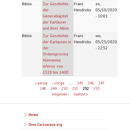
Biblio
Zur Geschichte
Frans
zo,
der
Hendrickx
05/10/2020
Generalkapitel
- 10:01
der Kartäuser
und ihrer Akten
Biblio
Zur Geschichte
Frans
wo,
der Kartausen in
Hendrickx
03/25/2020
der
- 22:52
Ordensprovinz
Alemannia
inferior von
1320 bis 1400
Pagina's
« eerste
‹ vorige
…
245
246
247
248
249
250
251
252
253
volgende ›
laatste »
Home
Over Cartusiana.org