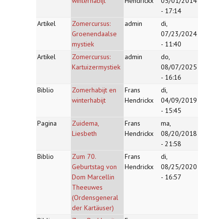
winterhabijt
Hendrickx
05/01/2014
- 17:14
Artikel
Zomercursus:
admin
di,
Groenendaalse
07/23/2024
mystiek
- 11:40
Artikel
Zomercursus:
admin
do,
Kartuizermystiek
08/07/2025
- 16:16
Biblio
Zomerhabijt en
Frans
di,
winterhabijt
Hendrickx
04/09/2019
- 15:45
Pagina
Zuidema,
Frans
ma,
Liesbeth
Hendrickx
08/20/2018
- 21:58
Biblio
Zum 70.
Frans
di,
Geburtstag von
Hendrickx
08/25/2020
Dom Marcellin
- 16:57
Theeuwes
(Ordensgeneral
der Kartäuser)