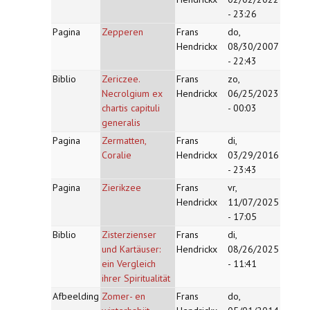
- 23:26
Pagina
Zepperen
Frans
do,
Hendrickx
08/30/2007
- 22:43
Biblio
Zericzee.
Frans
zo,
Necrolgium ex
Hendrickx
06/25/2023
chartis capituli
- 00:03
generalis
Pagina
Zermatten,
Frans
di,
Coralie
Hendrickx
03/29/2016
- 23:43
Pagina
Zierikzee
Frans
vr,
Hendrickx
11/07/2025
- 17:05
Biblio
Zisterzienser
Frans
di,
und Kartäuser:
Hendrickx
08/26/2025
ein Vergleich
- 11:41
ihrer Spiritualität
Afbeelding
Zomer- en
Frans
do,