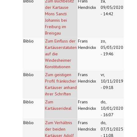
Biblio
Zum Buchbesitz
Frans
za,
der Kartause
Hendrickx
09/05/2020
Mons Sancti
- 14:42
Johannis bei
Freiburg im
Breisgau
Biblio
Zum Einfluss der
Frans
zo,
Kartäuserstatuten
Hendrickx
05/03/2020
auf die
- 19:46
Windesheimer
Konstitutionen
Biblio
Zum geistigen
Frans
vr,
Profil fränkischer
Hendrickx
10/11/2019
Kartäuser anhand
- 09:18
ihrer Schriften
Biblio
Zum
Frans
do,
Kartäuserideal
Hendrickx
10/01/2020
- 16:07
Biblio
Zum Verhältnis
Frans
do,
der beiden
Hendrickx
07/31/2025
Kartäuser Adolf
- 11:08