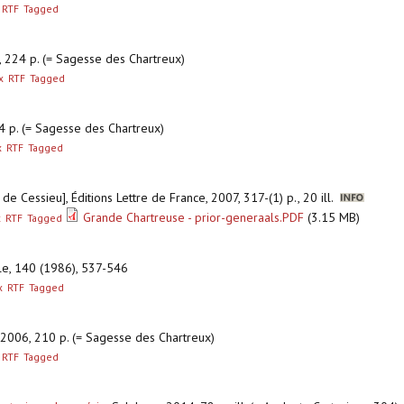
RTF
Tagged
, 224 p. (= Sagesse des Chartreux)
x
RTF
Tagged
4 p. (= Sagesse des Chartreux)
x
RTF
Tagged
 de Cessieu], Éditions Lettre de France, 2007, 317-(1) p., 20 ill.
Grande Chartreuse - prior-generaals.PDF
(3.15 MB)
x
RTF
Tagged
elle, 140 (1986), 537-546
x
RTF
Tagged
s, 2006, 210 p. (= Sagesse des Chartreux)
RTF
Tagged