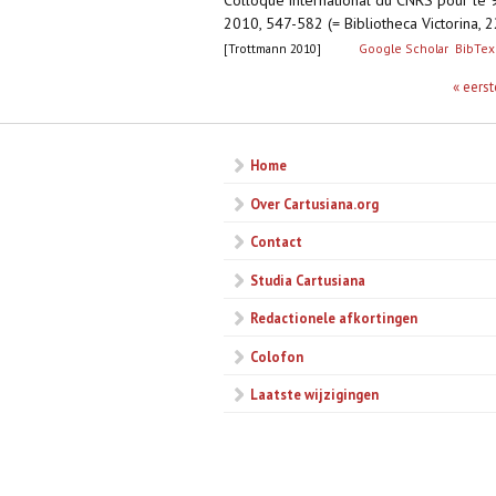
Colloque international du CNRS pour le 
2010, 547-582 (= Bibliotheca Victorina, 2
[Trottmann 2010]
Google Scholar
BibTex
Pagina's
« eerst
Home
Over Cartusiana.org
Contact
Studia Cartusiana
Redactionele afkortingen
Colofon
Laatste wijzigingen