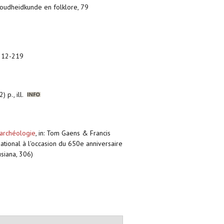
, oudheidkunde en folklore, 79
 212-219
 p., ill.
’archéologie
,
in: Tom Gaens & Francis
ational à l'occasion du 650e anniversaire
usiana, 306)