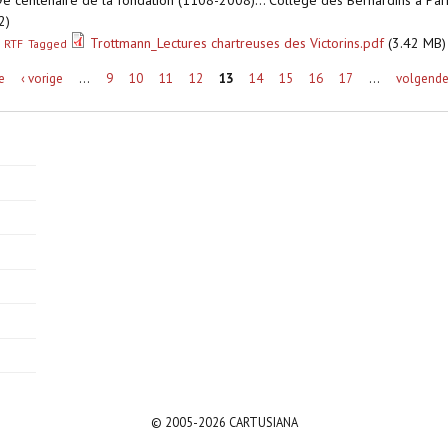
9e centenaire de la fondation (1108-2008)... Collège des Bernardins à Pa
2)
Trottmann_Lectures chartreuses des Victorins.pdf
(3.42 MB)
RTF
Tagged
e
‹ vorige
…
9
10
11
12
13
14
15
16
17
…
volgende
© 2005-2026 CARTUSIANA