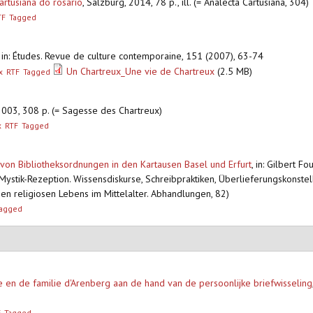
artusiana do rosário
,
Salzburg, 2014, 78 p., ill. (= Analecta Cartusiana, 304
TF
Tagged
,
in: Études. Revue de culture contemporaine, 151 (2007), 63-74
Un Chartreux_Une vie de Chartreux
(2.5 MB)
x
RTF
Tagged
 2003, 308 p. (= Sagesse des Chartreux)
x
RTF
Tagged
von Bibliotheksordnungen in den Kartausen Basel und Erfurt
,
in: Gilbert Fo
Mystik-Rezeption. Wissensdiskurse, Schreibpraktiken, Überlieferungskonstell
en religiosen Lebens im Mittelalter. Abhandlungen, 82)
agged
e en de familie d'Arenberg aan de hand van de persoonlijke briefwisseling
F
Tagged