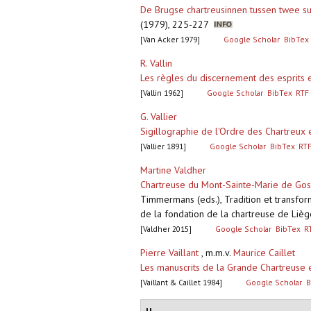
De Brugse chartreusinnen tussen twee s
(1979), 225-227
[Van Acker 1979]
Google Scholar
BibTex
R. Vallin
Les règles du discernement des esprits 
[Vallin 1962]
Google Scholar
BibTex
RTF
G. Vallier
Sigillographie de l'Ordre des Chartreux 
[Vallier 1891]
Google Scholar
BibTex
RT
Martine Valdher
Chartreuse du Mont-Sainte-Marie de Gosn
Timmermans (eds.), Tradition et transfor
de la fondation de la chartreuse de Liège
[Valdher 2015]
Google Scholar
BibTex
R
Pierre Vaillant
, m.m.v.
Maurice Caillet
Les manuscrits de la Grande Chartreuse 
[Vaillant & Caillet 1984]
Google Scholar
B