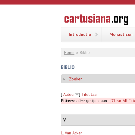
Overslaan en naar de inhoud gaan
CARTUSI
Geschiedenis
van de
kartuizerorde
in de
Nederlanden
Introductio
Monasticon
U bent hier
Home
»
Biblio
BIBLIO
Zoeken
Weergeven
[
Auteur
]
Titel
Jaar
Filters:
gelijk is aan
[Clear All Filt
Filter
V
L. Van Acker