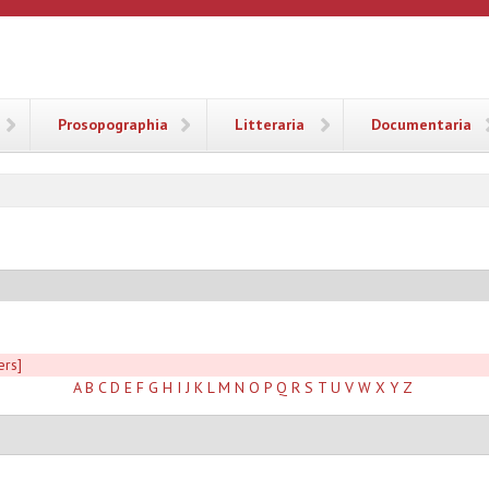
ANA
Prosopographia
Litteraria
Documentaria
ers]
A
B
C
D
E
F
G
H
I
J
K
L
M
N
O
P
Q
R
S
T
U
V
W
X
Y
Z