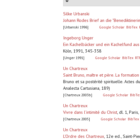
U
Silke Urbanski
Johann Rodes Brief an die "Benediktineri
[Urbanski 1996]
Google Scholar
BibTex
Ingeborg Unger
Ein Kachelbäcker und ein Kachelfund aus
Köln, 1991, 345-358
[Unger 1991]
Google Scholar
BibTex
RT
Un Chartreux
Saint Bruno, maître et père. La formation
Bruno et sa postérité spirituelle. Actes 
Analecta Cartusiana, 189)
[Chartreux 2003b]
Google Scholar
BibTe
Un Chartreux
Vivre dans l'intimité du Christ
,
dl. 1, Pari
[Chartreux 2005]
Google Scholar
BibTex
Un Chartreux
L'Ordre des Chartreux
,
12e ed., Saint-Pie