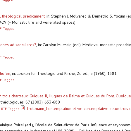
l theological predicament
,
in: Stephen J. Molvarec & Demetrio S. Yocum (eds.
-429 (= Monastic life and venerated spaces)
F
Tagged
mones ad saeculares?
,
in: Carolyn Muessig (ed.), Medieval monastic preaching
F
Tagged
shofen
,
in: Lexikon für Theologie und Kirche, 2e ed., 5 (1960), 1381
F
Tagged
n trois chartreux: Guigues II, Hugues de Balma et Guigues du Pont. Quelqu
t théologiques, 87 (2003), 633-680
Trottmann_Contemplation et vie contemplative selon trois 
RTF
Tagged
minique Poirel (ed.), L'école de Saint-Victor de Paris. Influence et rayo