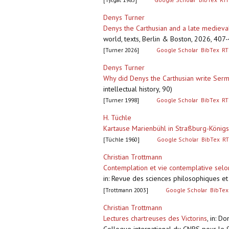
Denys Turner
Denys the Carthusian and a late medieva
world, texts, Berlin & Boston, 2026, 407
[Turner 2026]
Google Scholar
BibTex
RT
Denys Turner
Why did Denys the Carthusian write Ser
intellectual history, 90)
[Turner 1998]
Google Scholar
BibTex
RT
H. Tüchle
Kartause Marienbühl in Straßburg-König
[Tüchle 1960]
Google Scholar
BibTex
RT
Christian Trottmann
Contemplation et vie contemplative selo
in: Revue des sciences philosophiques e
[Trottmann 2003]
Google Scholar
BibTex
Christian Trottmann
Lectures chartreuses des Victorins
,
in: Do