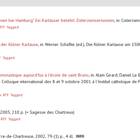
nnen bei Hamburg". Ein Kartäuser belehrt Zisterziensernonnen
,
in: Cisterci
RTF
Tagged
 der Kölner Kartause
,
in: Werner Schäfke (ed.), Die Kölner Kartause um 150
F
Tagged
 monastique aujourd'hui à l'école de saint Bruno
,
in: Alain Girard, Daniel Le
du Colloque international des 8 et 9 octobre 2001 à l'Institut catholique de 
x
RTF
Tagged
s, 2005, 210 p. (= Sagesse des Chartreux)
RTF
Tagged
rre-de-Chartreuse, 2002, 79-(1) p., 4 ill.