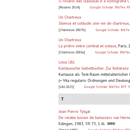
O rosário das cláusulas e a iconografia C
[Rosario 2014]
Google Scholar
BibTex
R
Un Chartreux
Silence et solitude: une vie de chartreux
[Chartreux 2007b]
Google Scholar
BibTe
Un Chartreux
La prière entre combat et extase
,
Paris,
[Chartreux 2003a]
Google Scholar
BibTe
Linus Ubl
Kartäusische Gebetbücher. Zur Kohärenz 
Kartause als Text-Raum mittelalterlicher 
(= Vita regularis: Ordnungen und Deutung
[Ubl 2023]
Google Scholar
BibTex
RTF
T
T
Jean-Pierre Tytgat
De relatie tussen de kartuizers van Hern
Edingen, 1983, 59-73, 1 ill.
[Tytgat 1983]
Google Scholar
BibTex
RT