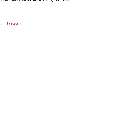
ris les 24-27 septembre 2008, Turnhout,
 ›
laatste »