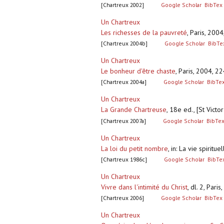
[Chartreux 2002]
Google Scholar
BibTex
Un Chartreux
Les richesses de la pauvreté
,
Paris, 2004
[Chartreux 2004b]
Google Scholar
BibTe
Un Chartreux
Le bonheur d'être chaste
,
Paris, 2004, 22
[Chartreux 2004a]
Google Scholar
BibTe
Un Chartreux
La Grande Chartreuse
,
18e ed., [St Victor
[Chartreux 2007a]
Google Scholar
BibTe
Un Chartreux
La loi du petit nombre
,
in: La vie spiritu
[Chartreux 1986c]
Google Scholar
BibTe
Un Chartreux
Vivre dans l'intimité du Christ
,
dl. 2, Pari
[Chartreux 2006]
Google Scholar
BibTex
Un Chartreux