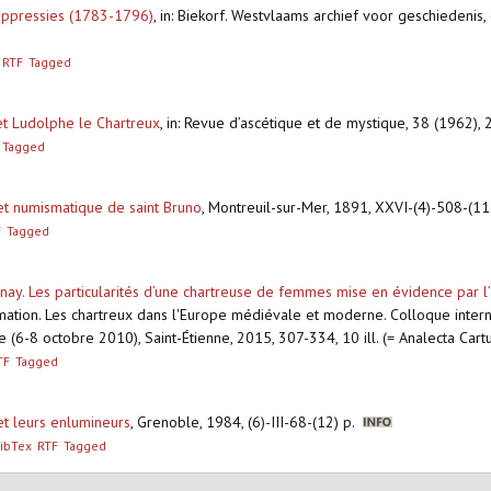
uppressies (1783-1796)
,
in: Biekorf. Westvlaams archief voor geschiedenis
RTF
Tagged
et Ludolphe le Chartreux
,
in: Revue d’ascétique et de mystique, 38 (1962),
Tagged
et numismatique de saint Bruno
,
Montreuil-sur-Mer, 1891, XXVI-(4)-508-(112)
F
Tagged
ay. Les particularités d’une chartreuse de femmes mise en évidence par l
mation. Les chartreux dans l'Europe médiévale et moderne. Colloque intern
 (6-8 octobre 2010), Saint-Étienne, 2015, 307-334, 10 ill. (= Analecta Cart
TF
Tagged
et leurs enlumineurs
,
Grenoble, 1984, (6)-III-68-(12) p.
ibTex
RTF
Tagged