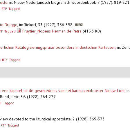
iecto
,
in: Nieuw Nederlandsch biografisch woordenboek, 7 (1927), 819-82
RTF
Tagged
 te Brugge
,
in: Biekorf, 33 (1927), 356-358
Fruytier_Nopens Herman de Petra
(418.3 KB)
TF
Tagged
erlichen Katalogisierungspraxis besonders in deutschen Kartausen
,
in: Zen
x
RTF
Tagged
 een kapittel uit de geschiedenis van het karthuizerklooster Nieuw-Licht
,
in
ond, serie 3:8 (1928), 264-277
F
Tagged
review devoted to the liturgical apostolate, 2 (1928), 369-373
RTF
Tagged