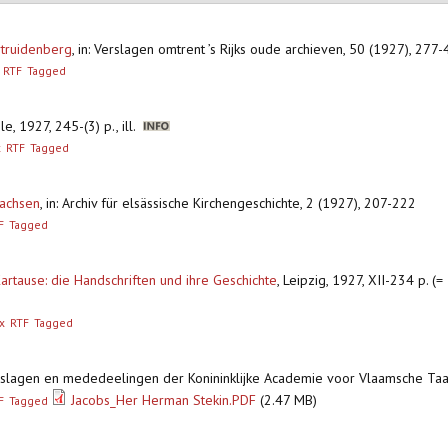
rtruidenberg
,
in: Verslagen omtrent ’s Rijks oude archieven, 50 (1927), 277
RTF
Tagged
e, 1927, 245-(3) p., ill.
x
RTF
Tagged
Sachsen
,
in: Archiv für elsässische Kirchengeschichte, 2 (1927), 207-222
F
Tagged
artause: die Handschriften und ihre Geschichte
,
Leipzig, 1927, XII-234 p. (=
x
RTF
Tagged
erslagen en mededeelingen der Konininklijke Academie voor Vlaamsche Taal
Jacobs_Her Herman Stekin.PDF
(2.47 MB)
F
Tagged