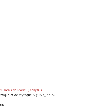
II. Denis de Ryckel (Dionysius
scétique et de mystique, 5 (1924), 33-59
MB)