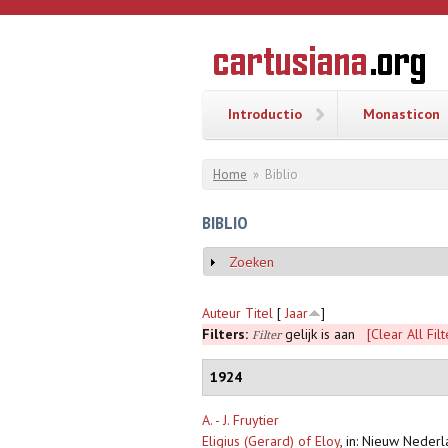
Overslaan en naar de inhoud gaan
CARTUSI
Geschiedenis
van de
kartuizerorde
in de
Nederlanden
Introductio
Monasticon
U bent hier
Home
»
Biblio
BIBLIO
Zoeken
Weergeven
Auteur
Titel
[
Jaar
]
Filters:
gelijk is aan
[Clear All Filt
Filter
1924
A. - J. Fruytier
Eligius (Gerard) of Eloy
,
in: Nieuw Neder