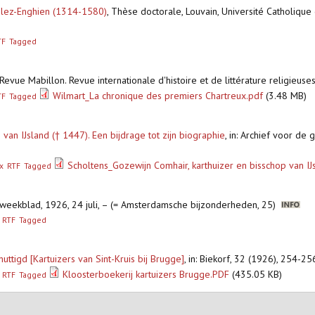
s-lez-Enghien (1314-1580)
,
Thèse doctorale, Louvain, Université Catholique
TF
Tagged
: Revue Mabillon. Revue internationale d'histoire et de littérature religieus
Wilmart_La chronique des premiers Chartreux.pdf
(3.48 MB)
TF
Tagged
van IJsland († 1447). Een bijdrage tot zijn biographie
,
in: Archief voor de 
Scholtens_Gozewijn Comhair, karthuizer en bisschop van IJ
x
RTF
Tagged
weekblad, 1926, 24 juli, – (= Amsterdamsche bijzonderheden, 25)
RTF
Tagged
ttigd [Kartuizers van Sint-Kruis bij Brugge]
,
in: Biekorf, 32 (1926), 254-2
Kloosterboekerij kartuizers Brugge.PDF
(435.05 KB)
RTF
Tagged