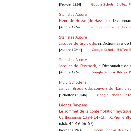
[Fruytier 1924]
Google Scholar
BibTex
R
Stanislas Autore
Henri de Hesse (de Hassia)
,
in: Dictionn
[Autore 1924a]
Google Scholar
BibTex
R
Stanislas Autore
Jacques de Gruitrode
,
in: Dictionnaire d
[Autore 1924b]
Google Scholar
BibTex
Stanislas Autore
Jacques de Jüterbock
,
in: Dictionnaire d
[Autore 1924c]
Google Scholar
BibTex
R
H. J. J. Scholtens
Jan van Brederode, convers der karthuizer
[Scholtens 1924b]
Google Scholar
BibT
Léonce Reypens
Le sommet de la contemplation mystique .
Carthusiensis 1394-1471) ... X. Pierre
(i.h.b. 44-49, 56-57)
[Reypens 1924]
Google Scholar
BibTex