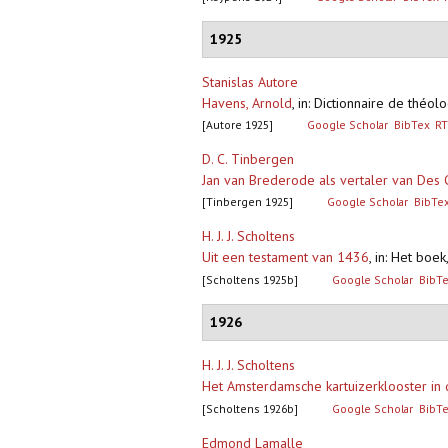
1925
Stanislas Autore
Havens, Arnold
,
in: Dictionnaire de théo
[Autore 1925]
Google Scholar
BibTex
RT
D. C. Tinbergen
Jan van Brederode als vertaler van De
[Tinbergen 1925]
Google Scholar
BibTe
H. J. J. Scholtens
Uit een testament van 1436
,
in: Het boe
[Scholtens 1925b]
Google Scholar
BibT
1926
H. J. J. Scholtens
Het Amsterdamsche kartuizerklooster in
[Scholtens 1926b]
Google Scholar
BibT
Edmond Lamalle