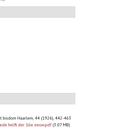
het bisdom Haarlem, 44 (1926), 442-463
eede helft der 16e eeuw.pdf
(3.07 MB)