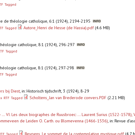
TF
Tagged
aire de théologie catholique, 6:1 (1924), 2194-2195
Autore_Henri de Hesse (de Hassia).pdf
(4.6 MB)
TF
Tagged
e théologie catholique, 8:1 (1924), 296-297
RTF
Tagged
e théologie catholique, 8:1 (1924), 297-298
TF
Tagged
s bij Diest
,
in: Historisch tijdschrift, 3 (1924), 8-29
Scholtens_Jan van Brederode convers.PDF
(2.21 MB)
ex
RTF
Tagged
.. VI. Les deux biographes de Ruusbroec: ... Laurent Surius (1522-1578), V
 Blommeveen de Leiden O. Carth. ou Blomevenna (1466-1536)
,
in: Revue d'a
Reypens_Le sommet de la contemplation mystique.pdf
(4.7 
RTF
Tagged