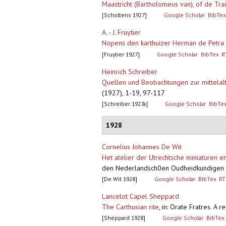
Maastricht (Bartholomeus van), of de Tra
[Scholtens 1927]
Google Scholar
BibTex
A. - J. Fruytier
Nopens den karthuizer Herman de Petra
[Fruytier 1927]
Google Scholar
BibTex
R
Heinrich Schreiber
Quellen und Beobachtungen zur mittelalt
(1927), 1-19, 97-117
[Schreiber 1927a]
Google Scholar
BibTe
1928
Cornelius Johannes De Wit
Het atelier der Utrechtsche miniaturen en
den Nederlandsch0en Oudheidkundigen B
[De Wit 1928]
Google Scholar
BibTex
RT
Lancelot Capel Sheppard
The Carthusian rite
,
in: Orate Fratres. A 
[Sheppard 1928]
Google Scholar
BibTex