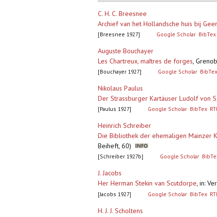
C. H. C. Breesnee
Archief van het Hollandsche huis bij Gee
[Breesnee 1927]
Google Scholar
BibTex
Auguste Bouchayer
Les Chartreux, maîtres de forges
,
Grenobl
[Bouchayer 1927]
Google Scholar
BibTe
Nikolaus Paulus
Der Strassburger Kartäuser Ludolf von 
[Paulus 1927]
Google Scholar
BibTex
RT
Heinrich Schreiber
Die Bibliothek der ehemaligen Mainzer K
Beiheft, 60)
[Schreiber 1927b]
Google Scholar
BibTe
J. Jacobs
Her Herman Stekin van Scutdorpe
,
in: V
[Jacobs 1927]
Google Scholar
BibTex
RT
H. J. J. Scholtens