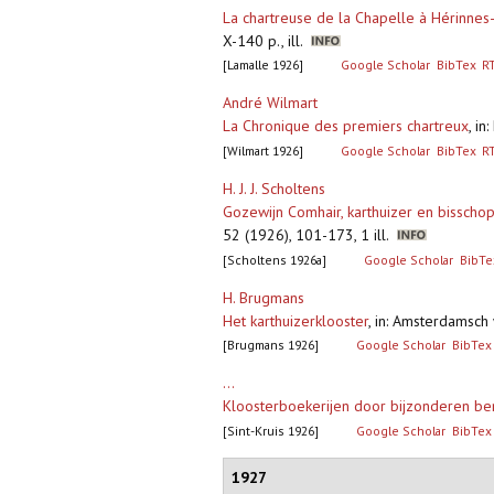
La chartreuse de la Chapelle à Hérinne
X-140 p., ill.
[Lamalle 1926]
Google Scholar
BibTex
R
André Wilmart
La Chronique des premiers chartreux
,
in
[Wilmart 1926]
Google Scholar
BibTex
R
H. J. J. Scholtens
Gozewijn Comhair, karthuizer en bisschop 
52 (1926), 101-173, 1 ill.
[Scholtens 1926a]
Google Scholar
BibTe
H. Brugmans
Het karthuizerklooster
,
in: Amsterdamsch 
[Brugmans 1926]
Google Scholar
BibTex
...
Kloosterboekerijen door bijzonderen benu
[Sint-Kruis 1926]
Google Scholar
BibTex
1927