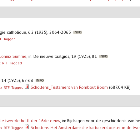
logie catholique, 6:2 (1925), 2064-2065
F
Tagged
s Coninx Summe
,
in: De nieuwe taalgids, 19 (1925), 81
x
RTF
Tagged
k, 14 (1925), 67-68
Scholtens_Testament van Rombout Boom
(687.04 KB)
ex
RTF
Tagged
 de tweede helft der 16de eeuw
,
in: Bijdragen voor de geschiedenis van 
Scholtens_Het Amsterdamsche kartuizerklooster in de tw
ex
RTF
Tagged