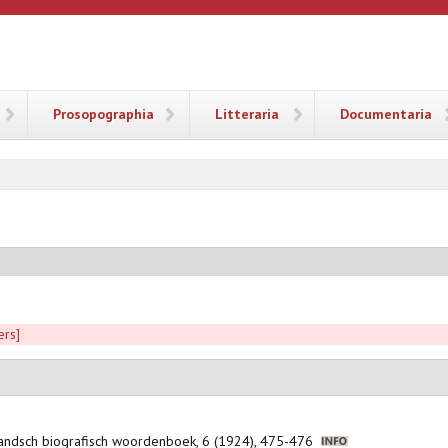
ANA
Prosopographia
Litteraria
Documentaria
ers]
landsch biografisch woordenboek, 6 (1924), 475-476