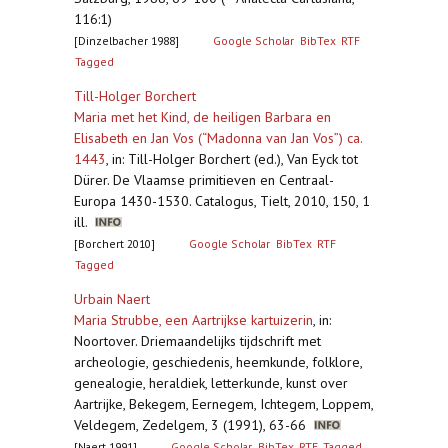
116:1)
[Dinzelbacher 1988]
Google Scholar
BibTex
RTF
Tagged
Till-Holger Borchert
Maria met het Kind, de heiligen Barbara en
Elisabeth en Jan Vos (“Madonna van Jan Vos”) ca.
1443
,
in: Till-Holger Borchert (ed.), Van Eyck tot
Dürer. De Vlaamse primitieven en Centraal-
Europa 1430-1530. Catalogus, Tielt, 2010, 150, 1
ill.
[Borchert 2010]
Google Scholar
BibTex
RTF
Tagged
Urbain Naert
Maria Strubbe, een Aartrijkse kartuizerin
,
in:
Noortover. Driemaandelijks tijdschrift met
archeologie, geschiedenis, heemkunde, folklore,
genealogie, heraldiek, letterkunde, kunst over
Aartrijke, Bekegem, Eernegem, Ichtegem, Loppem,
Veldegem, Zedelgem, 3 (1991), 63-66
[Naert 1991]
Google Scholar
BibTex
RTF
Tagged