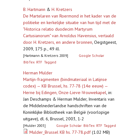
B. Hartmann
&
H. Kretzers
De Martelaren van Roermond in het kader van de
politieke en kerkelijke situatie van hun tijd met de
"Historica relatio duodecim Martyrum
Cartusianorum" van Arnoldus Havensius, vertaald
door H. Kretzers, en andere bronnen
,
Oegstgeest,
2009, 175 p., 49 ill.
[Hartmann & Kretzers 2009]
Google Scholar
BibTex
RTF
Tagged
Herman Mulder
Martijn-fragmenten (bindmateriaal in Latijnse
codex) — KB Brussel, hs. 77-78 (14e eeuw) —
Herne bij Edingen, Onze-Lieve-Vrouwekapel
,
in:
Jan Deschamps & Herman Mulder, Inventaris van
de Middelnederlandse handschriften van de
Koninklijke Bibliotheek van België (voorlopige
uitgave), dl. 6, Brussel, 2003, 1-2
[Mulder 2003]
Google Scholar
BibTex
RTF
Tagged
Mulder_Brussel KB hs. 77-78.pdf
(1.02 MB)