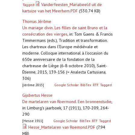
Vanderfeesten_Mariabeeld uit de
Tagged
kartuize van het Meerhem.PDF
(530.74 KB)
Thomas Jérôme
Un mariage divin. Les filles de saint Bruno et la
consécration des vierges
,
in: Tom Gaens & Francis
Timmermans (eds.), Tradition et transformation.
Les chartreux dans l'Europe médiévale et
moderne. Colloque international à l'occasion du
650e anniversaire de la fondation de la
chartreuse de Liège (6-8 octobre 2010), Saint-
Étienne, 2015, 139-156 (= Analecta Cartusiana,
306)
[Jérôme 2015]
Google Scholar
BibTex
RTF
Tagged
Gijsbertus Hesse
De martelaren van Roermond. Een bronnenstudie
,
in: Limburg's jaarboek, 17 (1911), 170-209, 264-
290
[Hesse 1911]
Google Scholar
BibTex
RTF
Tagged
Hesse_Martelaren van Roemond.PDF
(7.94
MB)