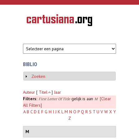
Overslaan en naar de inhoud gaan
CARTUSIANA
Geschiedenis
van de
kartuizerorde
in de
Nederlanden
BIBLIO
Zoeken
Weergeven
Auteur
[
Titel
]
Jaar
Filters:
gelijk is aan
[Clear
First Letter Of Title
M
All Filters]
A
B
C
D
E
F
G
H
I
J
K
L
M
N
O
P
Q
R
S
T
U
V
W
X
Y
Z
M