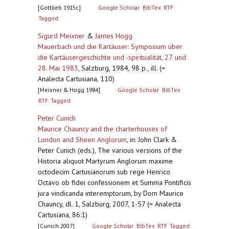
[Gottlieb 1915c]
Google Scholar
BibTex
RTF
Tagged
Sigurd Meixner
&
James Hogg
Mauerbach und die Kartäuser: Symposium über
die Kartäusergeschichte und -spiritualität, 27. und
28. Mai 1983
,
Salzburg, 1984, 98 p., ill. (=
Analecta Cartusiana, 110)
[Meixner & Hogg 1984]
Google Scholar
BibTex
RTF
Tagged
Peter Cunich
Maurice Chauncy and the charterhouses of
London and Sheen Anglorum
,
in: John Clark &
Peter Cunich (eds.), The various versions of the
Historia aliquot Martyrum Anglorum maxime
octodecim Cartusianorum sub rege Henrico
Octavo ob fidei confessionem et Summa Pontificis
jura vindicanda interemptorum, by Dom Maurice
Chauncy, dl. 1, Salzburg, 2007, 1-57 (= Analecta
Cartusiana, 86:1)
[Cunich 2007]
Google Scholar
BibTex
RTF
Tagged