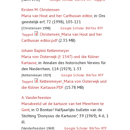
Kirsten M. Christensen
Maria van Hout and her Carthusian editor
,
in: Ons
geestelijk erf, 72 (1998), 105-121
[Christensen 1998]
Google Scholar
BibTex
RTF
Christensen_Maria van Hout and her
Tagged
Carthusian editor.pdf
(2.35 MB)
Johann Baptist Kettenmeyer
Maria von Oisterwijk († 1547) und die Kölner
Kartause
,
in: Annalen des historischen Vereins für
den Niederrhein, 114 (1929), 1-33
[Kettenmeyer 1929]
Google Scholar
BibTex
RTF
Kettenmeyer_Maria von Oisterwijk und
Tagged
die Kölner Kartause.PDF
(15.78 MB)
A. Vanderfeesten
Mariabeeld uit de kartuize van het Meerhem te
Gent
,
in: O Bonitas! Halfjaarlijks bulletin van de
Stichting "Dionysius de Kartuizer", 39 (1969), 4-6, 1
ill.
[Vanderfeesten 1969]
Google Scholar
BibTex
RTF