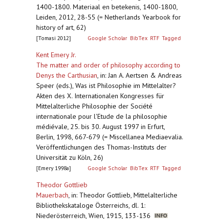
1400-1800. Materiaal en betekenis, 1400-1800,
Leiden, 2012, 28-55 (= Netherlands Yearbook for
history of art, 62)
[Tomasi 2012]
Google Scholar
BibTex
RTF
Tagged
Kent Emery Jr.
The matter and order of philosophy according to
Denys the Carthusian
,
in: Jan A. Aertsen & Andreas
Speer (eds.), Was ist Philosophie im Mittelalter?
Akten des X. Internationalen Kongresses für
Mittelalterliche Philosophie der Société
internationale pour l'Etude de la philosophie
médiévale, 25. bis 30. August 1997 in Erfurt,
Berlin, 1998, 667-679 (= Miscellanea Mediaevalia.
Veröffentlichungen des Thomas-Instituts der
Universität zu Köln, 26)
[Emery 1998a]
Google Scholar
BibTex
RTF
Tagged
Theodor Gottlieb
Mauerbach
,
in: Theodor Gottlieb, Mittelalterliche
Bibliothekskataloge Österreichs, dl. 1:
Niederösterreich, Wien, 1915, 133-136