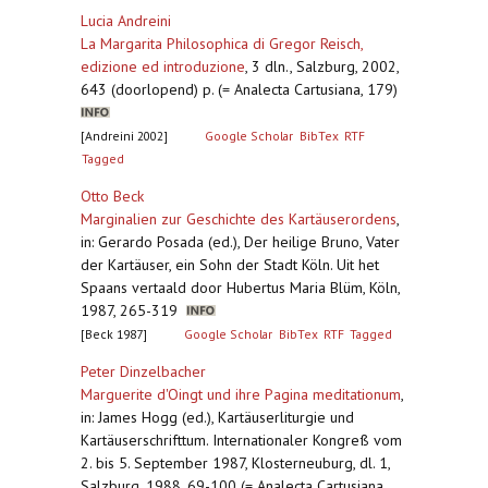
Lucia Andreini
La Margarita Philosophica di Gregor Reisch,
edizione ed introduzione
,
3 dln., Salzburg, 2002,
643 (doorlopend) p. (= Analecta Cartusiana, 179)
[Andreini 2002]
Google Scholar
BibTex
RTF
Tagged
Otto Beck
Marginalien zur Geschichte des Kartäuserordens
,
in: Gerardo Posada (ed.), Der heilige Bruno, Vater
der Kartäuser, ein Sohn der Stadt Köln. Uit het
Spaans vertaald door Hubertus Maria Blüm, Köln,
1987, 265-319
[Beck 1987]
Google Scholar
BibTex
RTF
Tagged
Peter Dinzelbacher
Marguerite d'Oingt und ihre Pagina meditationum
,
in: James Hogg (ed.), Kartäuserliturgie und
Kartäuserschrifttum. Internationaler Kongreß vom
2. bis 5. September 1987, Klosterneuburg, dl. 1,
Salzburg, 1988, 69-100 (= Analecta Cartusiana,