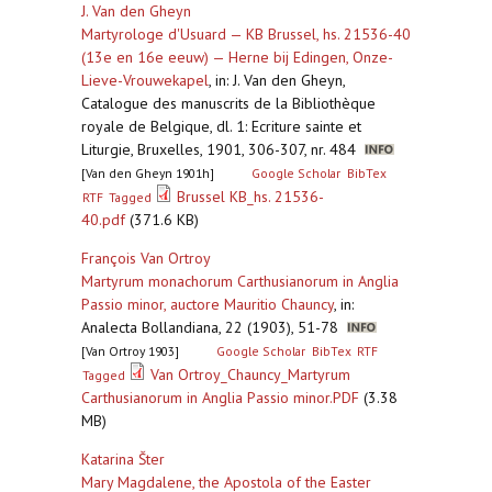
J. Van den Gheyn
Martyrologe d'Usuard — KB Brussel, hs. 21536-40
(13e en 16e eeuw) — Herne bij Edingen, Onze-
Lieve-Vrouwekapel
,
in: J. Van den Gheyn,
Catalogue des manuscrits de la Bibliothèque
royale de Belgique, dl. 1: Ecriture sainte et
Liturgie, Bruxelles, 1901, 306-307, nr. 484
[Van den Gheyn 1901h]
Google Scholar
BibTex
Brussel KB_hs. 21536-
RTF
Tagged
40.pdf
(371.6 KB)
François Van Ortroy
Martyrum monachorum Carthusianorum in Anglia
Passio minor, auctore Mauritio Chauncy
,
in:
Analecta Bollandiana, 22 (1903), 51-78
[Van Ortroy 1903]
Google Scholar
BibTex
RTF
Van Ortroy_Chauncy_Martyrum
Tagged
Carthusianorum in Anglia Passio minor.PDF
(3.38
MB)
Katarina Šter
Mary Magdalene, the Apostola of the Easter