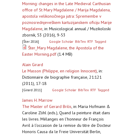
Morning: changes in the Late Medieval Carthusian
office of St Mary Magdalene / Marija Magdalena,
apostola velikonočnega jutra: Spremembe v
poznosrednjeveškem kartuzijanskem oficiju Marije
Magdalene
,
in: Musicological annual / Muzikoloski
zbornik, 53 (2016), 9-53
[Šter 2016]
Google Scholar
BibTex
RTF
Tagged
Šter_Mary Magdalene, the Apostola of the
Easter Morning.pdf
(1.4 MB)
Alain Girard
Le Masson (Philippe, en religion Innocent)
,
in:
Dictionnaire de biographie française, 21:121
(2011), 17-18
[Girard 2011]
Google Scholar
BibTex
RTF
Tagged
James H. Marrow
The Master of Gerard Brilis
,
in: Maria Hofmann &
Caroline Zöhl (eds.), Quand la peinture était dans
les livres. Mélanges en l'honneur de François
Avril à l'occasion de la remise du titre de Docteur
Honoris Causa da le Freie Universität Berlin,