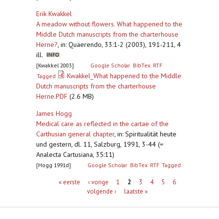
Erik Kwakkel
A meadow without flowers. What happened to the
Middle Dutch manuscripts from the charterhouse
Herne?
,
in: Quaerendo, 33:1-2 (2003), 191-211, 4
ill.
[Kwakkel 2003]
Google Scholar
BibTex
RTF
Kwakkel_What happened to the Middle
Tagged
Dutch manuscripts from the charterhouse
Herne.PDF
(2.6 MB)
James Hogg
Medical care as reflected in the cartae of the
Carthusian general chapter
,
in: Spiritualität heute
und gestern, dl. 11, Salzburg, 1991, 3-44 (=
Analecta Cartusiana, 35:11)
[Hogg 1991d]
Google Scholar
BibTex
RTF
Tagged
Pagina's
« eerste
‹ vorige
1
2
3
4
5
6
volgende ›
laatste »