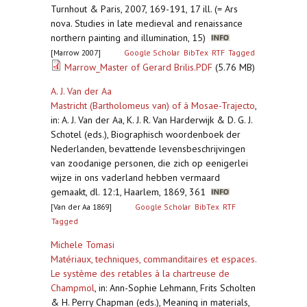
Turnhout & Paris, 2007, 169-191, 17 ill. (= Ars
nova. Studies in late medieval and renaissance
northern painting and illumination, 15)
[Marrow 2007]
Google Scholar
BibTex
RTF
Tagged
Marrow_Master of Gerard Brilis.PDF
(5.76 MB)
A. J. Van der Aa
Mastricht (Bartholomeus van) of à Mosae-Trajecto
,
in: A. J. Van der Aa, K. J. R. Van Harderwijk & D. G. J.
Schotel (eds.), Biographisch woordenboek der
Nederlanden, bevattende levensbeschrijvingen
van zoodanige personen, die zich op eenigerlei
wijze in ons vaderland hebben vermaard
gemaakt, dl. 12:1, Haarlem, 1869, 361
[Van der Aa 1869]
Google Scholar
BibTex
RTF
Tagged
Michele Tomasi
Matériaux, techniques, commanditaires et espaces.
Le système des retables à la chartreuse de
Champmol
,
in: Ann-Sophie Lehmann, Frits Scholten
& H. Perry Chapman (eds.), Meaning in materials,