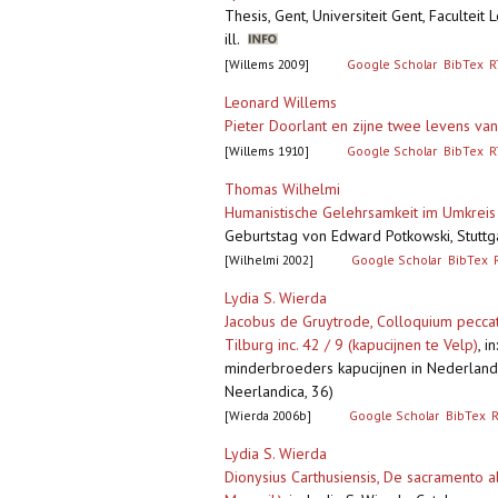
Thesis, Gent, Universiteit Gent, Faculteit
ill.
[Willems 2009]
Google Scholar
BibTex
R
Leonard Willems
Pieter Doorlant en zijne twee levens van
[Willems 1910]
Google Scholar
BibTex
R
Thomas Wilhelmi
Humanistische Gelehrsamkeit im Umkreis
Geburtstag von Edward Potkowski, Stuttga
[Wilhelmi 2002]
Google Scholar
BibTex
Lydia S. Wierda
Jacobus de Gruytrode, Colloquium peccato
Tilburg inc. 42 / 9 (kapucijnen te Velp)
,
in
minderbroeders kapucijnen in Nederland,
Neerlandica, 36)
[Wierda 2006b]
Google Scholar
BibTex
Lydia S. Wierda
Dionysius Carthusiensis, De sacramento al