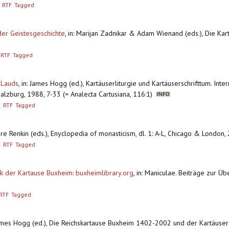
RTF
Tagged
 der Geistesgeschichte
,
in: Marijan Zadnikar & Adam Wienand (eds.), Die Ka
RTF
Tagged
 Lauds
,
in: James Hogg (ed.), Kartäuserliturgie und Kartäuserschrifttum. Inte
alzburg, 1988, 7-33 (= Analecta Cartusiana, 116:1)
x
RTF
Tagged
aire Renkin (eds.), Enyclopedia of monasticism, dl. 1: A-L, Chicago & Londo
x
RTF
Tagged
hek der Kartause Buxheim: buxheimlibrary.org
,
in: Maniculae. Beiträge zur Üb
RTF
Tagged
James Hogg (ed.), Die Reichskartause Buxheim 1402-2002 und der Kartäuser