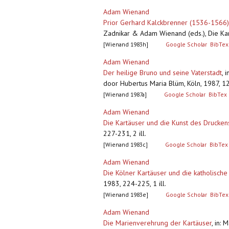
Adam Wienand
Prior Gerhard Kalckbrenner (1536-1566) 
Zadnikar & Adam Wienand (eds.), Die Ka
[Wienand 1983h]
Google Scholar
BibTex
Adam Wienand
Der heilige Bruno und seine Vaterstadt
,
i
door Hubertus Maria Blüm, Köln, 1987, 12-
[Wienand 1987a]
Google Scholar
BibTex
Adam Wienand
Die Kartäuser und die Kunst des Drucken
227-231, 2 ill.
[Wienand 1983c]
Google Scholar
BibTex
Adam Wienand
Die Kölner Kartäuser und die katholisch
1983, 224-225, 1 ill.
[Wienand 1983e]
Google Scholar
BibTex
Adam Wienand
Die Marienverehrung der Kartäuser
,
in: 