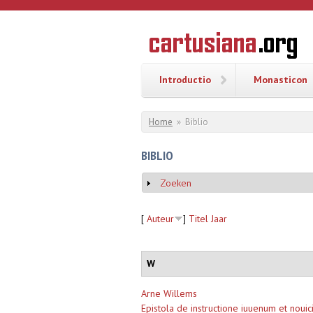
Overslaan en naar de inhoud gaan
CARTUSI
Geschiedenis
van de
kartuizerorde
in de
Nederlanden
Introductio
Monasticon
U bent hier
Home
»
Biblio
BIBLIO
Zoeken
Weergeven
[
Auteur
]
Titel
Jaar
W
Arne Willems
Epistola de instructione iuuenum et noui