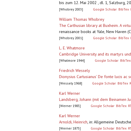
bis zum 12. Mai 2002 , dl. 1, Salzburg, 2
[Whobrey 2003]
Google Scholar
BibTex
William Thomas Whobrey
The Carthusian library at Buxheim. A virtu
renaissance books at Yale, New Haven (CT
[Whobrey 2001]
Google Scholar
BibTex
L. E. Whatmore
Cambridge University and its martyrs und
[Whatmore 1944]
Google Scholar
BibTex
Friedrich Wessely
Dionysius Cartusianus’ De fonte lucis ac s
[Wessely 1968]
Google Scholar
BibTex
Karl Werner
Landsberg, Johann (mit dem Beinamen Ju
[Werner 1983]
Google Scholar
BibTex
R
Karl Werner
Arnoldi, Heinrich
,
in: Allgemeine Deutsch
[Werner 1875]
Google Scholar
BibTex
R