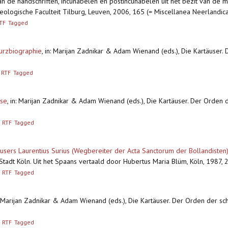
van de handschriften, incunabelen en postincunabelen uit het bezit van de
ologische Faculteit Tilburg, Leuven, 2006, 165 (= Miscellanea Neerlandica
TF
Tagged
Kurzbiographie
,
in: Marijan Zadnikar & Adam Wienand (eds.), Die Kartäuser
RTF
Tagged
use
,
in: Marijan Zadnikar & Adam Wienand (eds.), Die Kartäuser. Der Orden
RTF
Tagged
äusers Laurentius Surius (Wegbereiter der Acta Sanctorum der Bollandisten
Stadt Köln. Uit het Spaans vertaald door Hubertus Maria Blüm, Köln, 1987, 27
RTF
Tagged
: Marijan Zadnikar & Adam Wienand (eds.), Die Kartäuser. Der Orden der s
RTF
Tagged