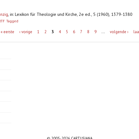
anzig
,
in: Lexikon für Theologie und Kirche, 2e ed., 5 (1960), 1379-1380
RTF
Tagged
« eerste
‹ vorige
1
2
3
4
5
6
7
8
9
…
volgende ›
laa
© 2005-2026 CARTUSIANA