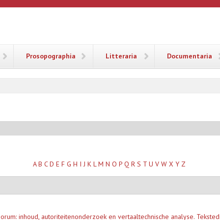
ANA
Prosopographia
Litteraria
Documentaria
A
B
C
D
E
F
G
H
I
J
K
L
M
N
O
P
Q
R
S
T
U
V
W
X
Y
Z
ciorum: inhoud, autoriteitenonderzoek en vertaaltechnische analyse. Tekste