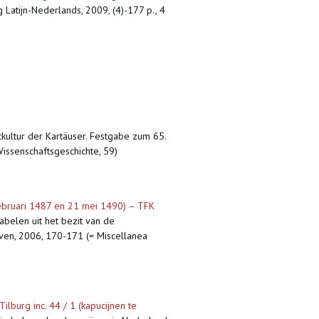
g Latijn-Nederlands, 2009, (4)-177 p., 4
ftkultur der Kartäuser. Festgabe zum 65.
Wissenschaftsgeschichte, 59)
 februari 1487 en 21 mei 1490) – TFK
abelen uit het bezit van de
uven, 2006, 170-171 (= Miscellanea
ilburg inc. 44 / 1 (kapucijnen te