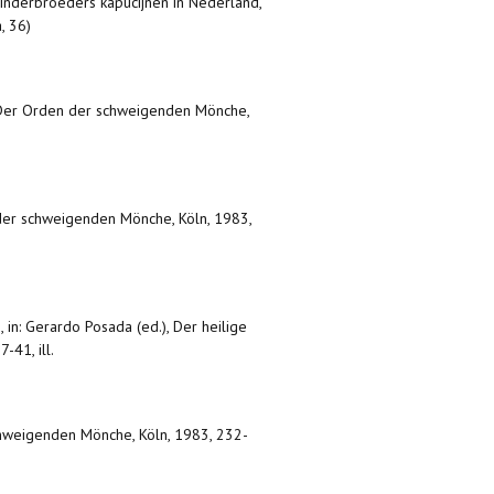
 minderbroeders kapucijnen in Nederland,
, 36)
. Der Orden der schweigenden Mönche,
 der schweigenden Mönche, Köln, 1983,
)
,
in: Gerardo Posada (ed.), Der heilige
-41, ill.
chweigenden Mönche, Köln, 1983, 232-