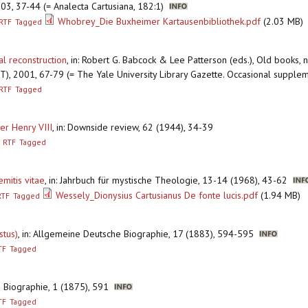
003, 37-44 (= Analecta Cartusiana, 182:1)
Whobrey_Die Buxheimer Kartausenbibliothek.pdf
(2.03 MB)
RTF
Tagged
al reconstruction
,
in: Robert G. Babcock & Lee Patterson (eds.), Old books,
), 2001, 67-79 (= The Yale University Library Gazette. Occasional supplem
RTF
Tagged
er Henry VIII
,
in: Downside review, 62 (1944), 34-39
RTF
Tagged
emitis vitae
,
in: Jahrbuch für mystische Theologie, 13-14 (1968), 43-62
Wessely_Dionysius Cartusianus De fonte lucis.pdf
(1.94 MB)
RTF
Tagged
stus)
,
in: Allgemeine Deutsche Biographie, 17 (1883), 594-595
TF
Tagged
e Biographie, 1 (1875), 591
TF
Tagged