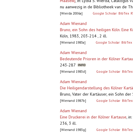
Maaseik)
,
in: Lydia S. Wierda, Catalogus 
nu aanwezig in de Bibliotheek van de The
[Wierda 2006a]
Google Scholar
BibTex
R
Adam Wienand
Bruno, ein Sohn des heiligen Köln. Eine 
Köln, 1983, 203-214 , 2 ill.
[Wienand 1983a]
Google Scholar
BibTex
Adam Wienand
Bedeutende Prioren in der Kölner Karta
243-287
[Wienand 1983d]
Google Scholar
BibTex
Adam Wienand
Die Heiligendarstellung des Kölner Kart
Bruno, Vater der Kartäuser, ein Sohn der 
[Wienand 1987b]
Google Scholar
BibTex
Adam Wienand
Eine Druckerei in der Kölner Kartause
,
in
236, 3 ill.
[Wienand 1983g]
Google Scholar
BibTex