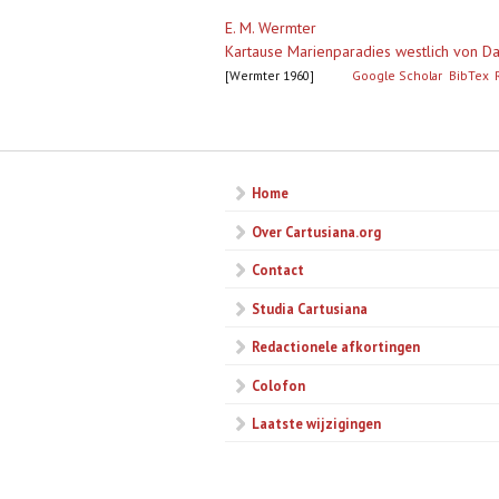
E. M. Wermter
Kartause Marienparadies westlich von D
[Wermter 1960]
Google Scholar
BibTex
Pagina's
Home
Over Cartusiana.org
Contact
Studia Cartusiana
Redactionele afkortingen
Colofon
Laatste wijzigingen