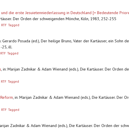
und die erste Jesuietenniederlassung in Deutschland [= Bedeutende Priore
rtäuser. Der Orden der schweigenden Mönche, Köln, 1983, 252-255
RTF
Tagged
n: Gerardo Posada (ed.), Der heilige Bruno, Vater der Kartäuser, ein Sohn de
25, ill.
RTF
Tagged
s
,
in: Marijan Zadnikar & Adam Wienand (eds.), Die Kartäuser. Der Orden d
RTF
Tagged
e Reform
,
in: Marijan Zadnikar & Adam Wienand (eds.), Die Kartäuser. Der 
RTF
Tagged
Marijan Zadnikar & Adam Wienand (eds.), Die Kartäuser. Der Orden der sc