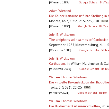
[Wienand 1983b]
Google Scholar
BibTex
Adam Wienand
Die Kölner Kartause unf ihre Stellung in
Mönche, Köln, 1983, 215-223, 6 ill.
[Wienand 1983f]
Google Scholar
BibTex
John B. Wickstrom
The antiphons 'ad psalmos' of Carthusian
September 1987, Klosterneuburg, dl. 1, S
[Wickstrom 1988]
Google Scholar
BibTe
John B. Wickstrom
Carthusians
,
in: William M. Johnston & Cl
[Wickstrom 2000]
Google Scholar
BibTe
William Thomas Whobrey
Die virtuelle Rekonstruktion der Bibliot
Texte, 2 (2021), 22-25
[Whobrey 2021]
Google Scholar
BibTex
William Thomas Whobrey
Die Buxheimer Kartausenbibliothek
,
in: 