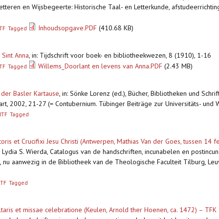
 Letteren en Wijsbegeerte: Historische Taal- en Letterkunde, afstudeerrichtin
Inhoudsopgave.PDF
(410.68 KB)
TF
Tagged
 Sint Anna
,
in: Tijdschrift voor boek- en bibliotheekwezen, 8 (1910), 1-16
Willems_Doorlant en levens van Anna.PDF
(2.43 MB)
TF
Tagged
 der Basler Kartause
,
in: Sönke Lorenz (ed.), Bücher, Bibliotheken und Schri
rt, 2002, 21-27 (= Contubernium. Tübinger Beiträge zur Universitäts- und 
RTF
Tagged
ris et Crucifixi Jesu Christi (Antwerpen, Mathias Van der Goes, tussen 14
: Lydia S. Wierda, Catalogus van de handschriften, incunabelen en postincun
 nu aanwezig in de Bibliotheek van de Theologische Faculteit Tilburg, Le
RTF
Tagged
taris et missae celebratione (Keulen, Arnold ther Hoenen, ca. 1472) – TFK T