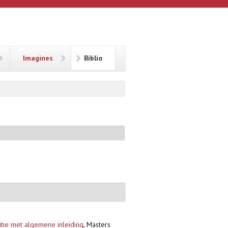
Imagines
Biblio
ditie met algemene inleiding
,
Masters