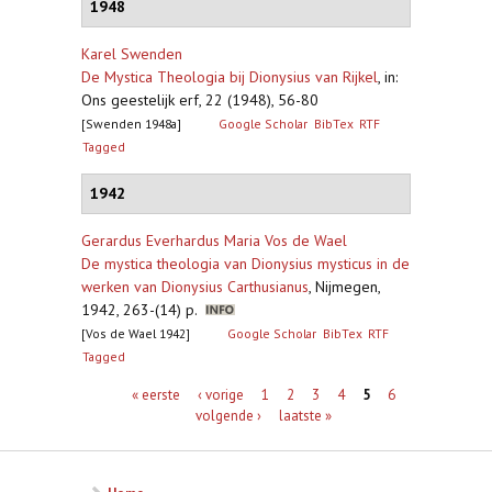
1948
Karel Swenden
De Mystica Theologia bij Dionysius van Rijkel
,
in:
Ons geestelijk erf, 22 (1948), 56-80
[Swenden 1948a]
Google Scholar
BibTex
RTF
Tagged
1942
Gerardus Everhardus Maria Vos de Wael
De mystica theologia van Dionysius mysticus in de
werken van Dionysius Carthusianus
,
Nijmegen,
1942, 263-(14) p.
[Vos de Wael 1942]
Google Scholar
BibTex
RTF
Tagged
Pagina's
« eerste
‹ vorige
1
2
3
4
5
6
volgende ›
laatste »