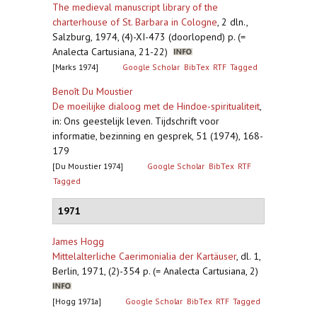
The medieval manuscript library of the
charterhouse of St. Barbara in Cologne
,
2 dln.,
Salzburg, 1974, (4)-XI-473 (doorlopend) p. (=
Analecta Cartusiana, 21-22)
[Marks 1974]
Google Scholar
BibTex
RTF
Tagged
Benoît Du Moustier
De moeilijke dialoog met de Hindoe-spiritualiteit
,
in: Ons geestelijk leven. Tijdschrift voor
informatie, bezinning en gesprek, 51 (1974), 168-
179
[Du Moustier 1974]
Google Scholar
BibTex
RTF
Tagged
1971
James Hogg
Mittelalterliche Caerimonialia der Kartäuser
,
dl. 1,
Berlin, 1971, (2)-354 p. (= Analecta Cartusiana, 2)
[Hogg 1971a]
Google Scholar
BibTex
RTF
Tagged