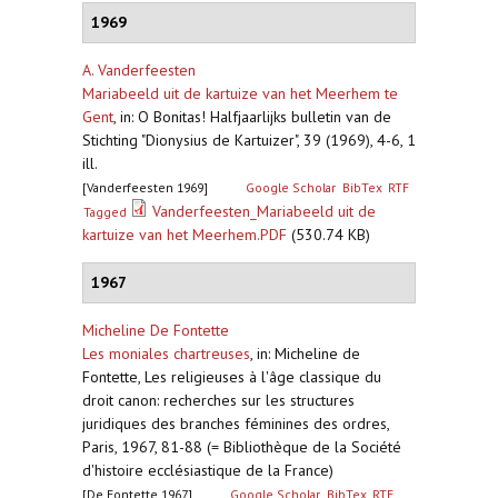
1969
A. Vanderfeesten
Mariabeeld uit de kartuize van het Meerhem te
Gent
,
in: O Bonitas! Halfjaarlijks bulletin van de
Stichting "Dionysius de Kartuizer", 39 (1969), 4-6, 1
ill.
[Vanderfeesten 1969]
Google Scholar
BibTex
RTF
Vanderfeesten_Mariabeeld uit de
Tagged
kartuize van het Meerhem.PDF
(530.74 KB)
1967
Micheline De Fontette
Les moniales chartreuses
,
in: Micheline de
Fontette, Les religieuses à l'âge classique du
droit canon: recherches sur les structures
juridiques des branches féminines des ordres,
Paris, 1967, 81-88 (= Bibliothèque de la Société
d'histoire ecclésiastique de la France)
[De Fontette 1967]
Google Scholar
BibTex
RTF