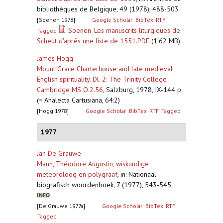
bibliothèques de Belgique, 49 (1978), 488-503
[Soenen 1978]
Google Scholar
BibTex
RTF
Soenen_Les manuscrits liturgiques de
Tagged
Scheut d'après une liste de 1551.PDF
(1.62 MB)
James Hogg
Mount Grace Charterhouse and late medieval
English spirituality. Dl. 2: The Trinity College
Cambridge MS O.2.56
,
Salzburg, 1978, IX-144 p.
(= Analecta Cartusiana, 64:2)
[Hogg 1978]
Google Scholar
BibTex
RTF
Tagged
1977
Jan De Grauwe
Mann, Théodore Augustin, wiskundige
meteoroloog en polygraaf
,
in: Nationaal
biografisch woordenboek, 7 (1977), 543-545
[De Grauwe 1977a]
Google Scholar
BibTex
RTF
Tagged