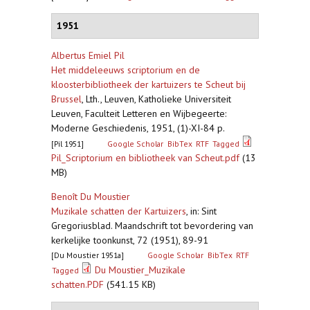
1951
Albertus Emiel Pil
Het middeleeuws scriptorium en de
kloosterbibliotheek der kartuizers te Scheut bij
Brussel
,
Lth., Leuven, Katholieke Universiteit
Leuven, Faculteit Letteren en Wijbegeerte:
Moderne Geschiedenis, 1951, (1)-XI-84 p.
[Pil 1951]
Google Scholar
BibTex
RTF
Tagged
Pil_Scriptorium en bibliotheek van Scheut.pdf
(13
MB)
Benoît Du Moustier
Muzikale schatten der Kartuizers
,
in: Sint
Gregoriusblad. Maandschrift tot bevordering van
kerkelijke toonkunst, 72 (1951), 89-91
[Du Moustier 1951a]
Google Scholar
BibTex
RTF
Du Moustier_Muzikale
Tagged
schatten.PDF
(541.15 KB)