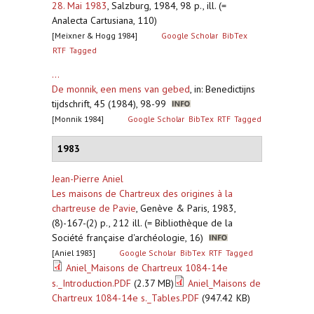
28. Mai 1983
,
Salzburg, 1984, 98 p., ill. (=
Analecta Cartusiana, 110)
[Meixner & Hogg 1984]
Google Scholar
BibTex
RTF
Tagged
...
De monnik, een mens van gebed
,
in: Benedictijns
tijdschrift, 45 (1984), 98-99
[Monnik 1984]
Google Scholar
BibTex
RTF
Tagged
1983
Jean-Pierre Aniel
Les maisons de Chartreux des origines à la
chartreuse de Pavie
,
Genève & Paris, 1983,
(8)-167-(2) p., 212 ill. (= Bibliothèque de la
Société française d'archéologie, 16)
[Aniel 1983]
Google Scholar
BibTex
RTF
Tagged
Aniel_Maisons de Chartreux 1084-14e
s._Introduction.PDF
(2.37 MB)
Aniel_Maisons de
Chartreux 1084-14e s._Tables.PDF
(947.42 KB)