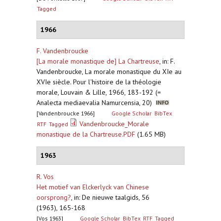
Tagged
1966
F. Vandenbroucke
[La morale monastique de] La Chartreuse
,
in: F.
Vandenbroucke, La morale monastique du XIe au
XVIe siècle. Pour l'histoire de la théologie
morale, Louvain & Lille, 1966, 183-192 (=
Analecta mediaevalia Namurcensia, 20)
[Vandenbroucke 1966]
Google Scholar
BibTex
Vandenbroucke_Morale
RTF
Tagged
monastique de la Chartreuse.PDF
(1.65 MB)
1963
R. Vos
Het motief van Elckerlyck van Chinese
oorsprong?
,
in: De nieuwe taalgids, 56
(1963), 165-168
[Vos 1963]
Google Scholar
BibTex
RTF
Tagged