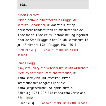
1981
Albert Derolez
Middeleeuwse bibliotheken in Brugge: de
kartuize Genadedal
,
in: Vlaamse kunst op
perkament: handschriften en minaturen van de
12de tot de 16de eeuw. Tentoonstelling ingericht
door de Stad Brugge in het Gruuthusemuseum 18
juli-18 oktober 1981, Brugge, 1981, 50-51
[Derolez 1981]
Google Scholar
BibTex
RTF
Tagged
James Hogg
A mystical diary: the Refectorium salutis of Richard
Methley of Mount Grace charterhouse
,
in:
Kartäusermystik und -mystiker. Dritter
internationaler Kongress über die
Kartäusergeschichte und -spiritualität, dl. 1,
Salzburg, 1981, 208-238 (= Analecta Cartusiana,
55:1)
[Hogg 1981a]
Google Scholar
BibTex
RTF
Tagged