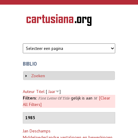
Overslaan en naar de inhoud gaan
CARTUSIANA
Geschiedenis
van de
kartuizerorde
in de
Nederlanden
BIBLIO
Zoeken
Weergeven
Auteur
Titel
[
Jaar
]
Filters:
gelijk is aan
[Clear
First Letter Of Title
M
All Filters]
1985
Jan Deschamps
Middelnederlandse vertalingen en bewerkingen