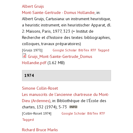
Albert Gruijs
Mont-Sainte-Gertrude - Domus Hollandie
,
in:
Albert Gruijs, Cartusiana: un instrument heuristique,
a heuristic instrument, ein heuristischer Apparat, dl.
2: Maisons, Paris, 1977, 323 (= Institut de
Recherche et d'histoire des textes: bibliographies,
colloques, travaux préparatoires)
[Gruijs 1977j]
Google Scholar
BibTex
RTF
Tagged
Gruijs_Mont-Sainte-Gertrude_Domus
Hollandie.pdf
(1.62 MB)
1974
Simone Collin-Roset
Les manuscrits de l'ancienne chartreuse du Mont-
Dieu (Ardennes)
,
in: Bibliothèque de l'École des
chartes, 132 (1974), 5-73
[Collin-Roset 1974]
Google Scholar
BibTex
RTF
Tagged
Richard Bruce Marks