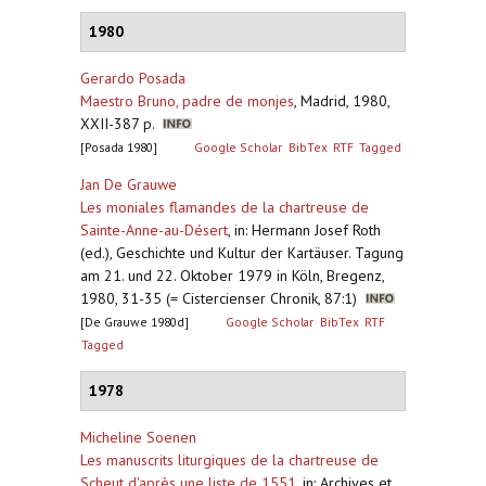
1980
Gerardo Posada
Maestro Bruno, padre de monjes
,
Madrid, 1980,
XXII-387 p.
[Posada 1980]
Google Scholar
BibTex
RTF
Tagged
Jan De Grauwe
Les moniales flamandes de la chartreuse de
Sainte-Anne-au-Désert
,
in: Hermann Josef Roth
(ed.), Geschichte und Kultur der Kartäuser. Tagung
am 21. und 22. Oktober 1979 in Köln, Bregenz,
1980, 31-35 (= Cistercienser Chronik, 87:1)
[De Grauwe 1980d]
Google Scholar
BibTex
RTF
Tagged
1978
Micheline Soenen
Les manuscrits liturgiques de la chartreuse de
Scheut d'après une liste de 1551
,
in: Archives et