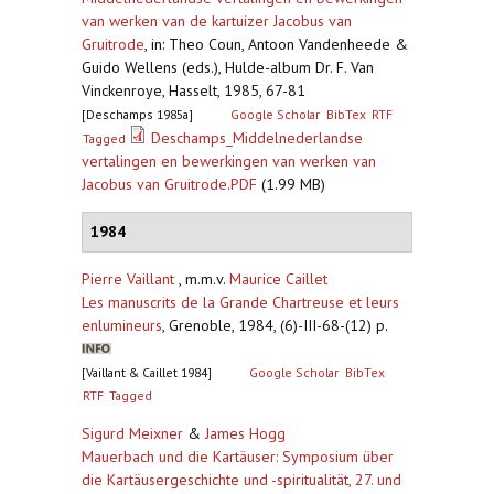
van werken van de kartuizer Jacobus van
Gruitrode
,
in: Theo Coun, Antoon Vandenheede &
Guido Wellens (eds.), Hulde-album Dr. F. Van
Vinckenroye, Hasselt, 1985, 67-81
[Deschamps 1985a]
Google Scholar
BibTex
RTF
Deschamps_Middelnederlandse
Tagged
vertalingen en bewerkingen van werken van
Jacobus van Gruitrode.PDF
(1.99 MB)
1984
Pierre Vaillant
, m.m.v.
Maurice Caillet
Les manuscrits de la Grande Chartreuse et leurs
enlumineurs
,
Grenoble, 1984, (6)-III-68-(12) p.
[Vaillant & Caillet 1984]
Google Scholar
BibTex
RTF
Tagged
Sigurd Meixner
&
James Hogg
Mauerbach und die Kartäuser: Symposium über
die Kartäusergeschichte und -spiritualität, 27. und