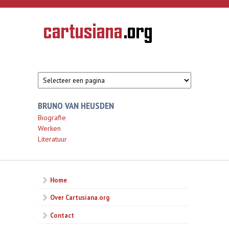
Overslaan en naar de inhoud gaan
CARTUSIANA
Geschiedenis
van de
kartuizerorde
in de
Nederlanden
BRUNO VAN HEUSDEN
Biografie
Werken
Literatuur
Home
Over Cartusiana.org
Contact