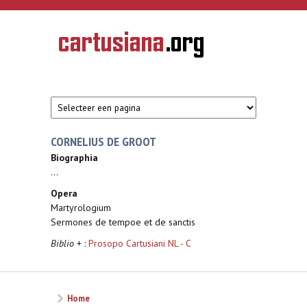
Overslaan en naar de inhoud gaan
CARTUSIANA
Geschiedenis
van de
kartuizerorde
in de
Nederlanden
CORNELIUS DE GROOT
Biographia
...
Opera
Martyrologium
Sermones de tempoe et de sanctis
Biblio
+ :
Prosopo Cartusiani NL - C
Home