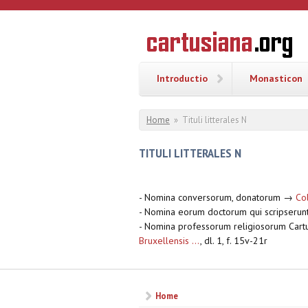
Overslaan en naar de inhoud gaan
CARTUSI
Geschiedenis
van de
kartuizerorde
in de
Nederlanden
Introductio
Monasticon
U bent hier
Home
»
Tituli litterales N
TITULI LITTERALES N
- Nomina conversorum, donatorum →
Co
- Nomina eorum doctorum qui scripserunt
- Nomina professorum religiosorum Cart
Bruxellensis ...
, dl. 1, f. 15v-21r
Home