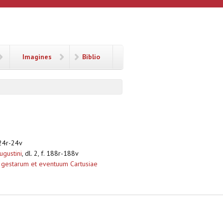
Imagines
Biblio
. 24r-24v
ugustini
, dl. 2, f. 188r-188v
 gestarum et eventuum Cartusiae