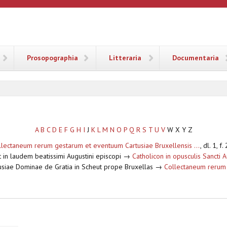
ANA
Prosopographia
Litteraria
Documentaria
A
B
C
D
E
F
G
H
I
J
K
L
M
N
O
P
Q
R
S
T
U
V
W X Y Z
llectaneum rerum gestarum et eventuum Cartusiae Bruxellensis ...
, dl. 1, f
 in laudem beatissimi Augustini episcopi →
Catholicon in opusculis Sancti A
usiae Dominae de Gratia in Scheut prope Bruxellas →
Collectaneum rerum