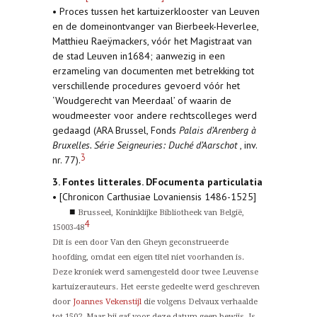
• Proces tussen het kartuizerklooster van Leuven
en de domeinontvanger van Bierbeek-Heverlee,
Matthieu Raeÿmackers, vóór het Magistraat van
de stad Leuven in1684; aanwezig in een
erzameling van documenten met betrekking tot
verschillende procedures gevoerd vóór het
‘Woudgerecht van Meerdaal’ of waarin de
woudmeester voor andere rechtscolleges werd
gedaagd (ARA Brussel, Fonds
Palais d’Arenberg à
Bruxelles. Série Seigneuries: Duché d’Aarschot
, inv.
3
nr. 77).
3. Fontes litterales. DFocumenta particulatia
• [Chronicon Carthusiae Lovaniensis 1486-1525]
■
Brusseel, Koninklijke Bibliotheek van België,
4
15003-48
Dit is een door Van den Gheyn geconstrueerde
hoofding, omdat een eigen titel niet voorhanden is.
Deze kroniek werd samengesteld door twee Leuvense
kartuizerauteurs. Het eerste gedeelte werd geschreven
door
Joannes Vekenstijl
die volgens Delvaux verhaalde
tot 1502. Maar hij gaf voor deze datum geen bewijs. Is