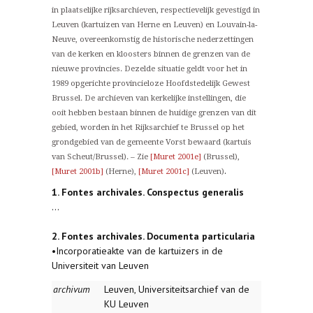
in plaatselijke rijksarchieven, respectievelijk gevestigd in
Leuven (kartuizen van Herne en Leuven) en Louvain-la-
Neuve, overeenkomstig de historische nederzettingen
van de kerken en kloosters binnen de grenzen van de
nieuwe provincies. Dezelde situatie geldt voor het in
1989 opgerichte provincieloze Hoofdstedelijk Gewest
Brussel. De archieven van kerkelijke instellingen, die
ooit hebben bestaan binnen de huidige grenzen van dit
gebied, worden in het Rijksarchief te Brussel op het
grondgebied van de gemeente Vorst bewaard (kartuis
van Scheut/Brussel). – Zie
[Muret 2001e]
(Brussel),
.
[Muret 2001b]
(Herne),
[Muret 2001c]
(Leuven)
1. Fontes archivales. Conspectus generalis
...
2. Fontes archivales. Documenta particularia
•Incorporatieakte van de kartuizers in de
Universiteit van Leuven
archivum
Leuven, Universiteitsarchief van de
KU Leuven