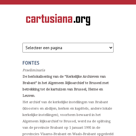
Overslaan en naar de inhoud gaan
CARTUSIANA
Geschiedenis
van de
kartuizerorde
in de
Nederlanden
FONTES
Praeliminaria
De herlokalisering van de “Kerkelijke Archieven van
Brabant” in het Algemeen Rijksarchief te Bruseel met
betrekking tot de kartuizen van Brussel, Herne en
Leuven
.
Het archief van de kerkelijke instellingen van Brabant
(kloosters en abdijen, kerken en kapittels, andere lokale
kerkelijke instellingen), voorheen bewaard in het
Algemeen Rijksarchief te Brussel, werd na de splitsing
van de provincie Brabant op 1 januari 1995 in de
provincies Vlaams-Brabant en Waals-Brabant opgedeeld