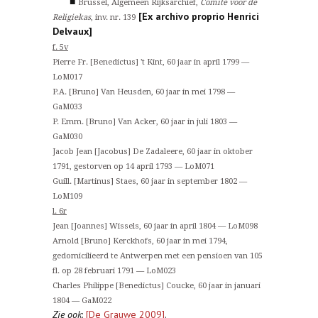
■
Brussel, Algemeen Rijksarchief,
Comité voor de
[Ex archivo proprio Henrici
Religiekas
, inv. nr. 139
Delvaux]
f. 5v
Pierre Fr. [Benedictus] 't Kint, 60 jaar in april 1799 —
LoM017
P.A. [Bruno] Van Heusden, 60 jaar in mei 1798 —
GaM033
P. Emm. [Bruno] Van Acker, 60 jaar in juli 1803 —
GaM030
Jacob Jean [Jacobus] De Zadaleere, 60 jaar in oktober
1791, gestorven op 14 april 1793 — LoM071
Guill. [Martinus] Staes, 60 jaar in september 1802 —
LoM109
l. 6r
Jean [Joannes] Wissels, 60 jaar in april 1804 — LoM098
Arnold [Bruno] Kerckhofs, 60 jaar in mei 1794,
gedomicilieerd te Antwerpen met een pensioen van 105
fl. op 28 februari 1791 — LoM023
Charles Philippe [Benedictus] Coucke, 60 jaar in januari
1804 — GaM022
Zie ook
:
[De Grauwe 2009]
.