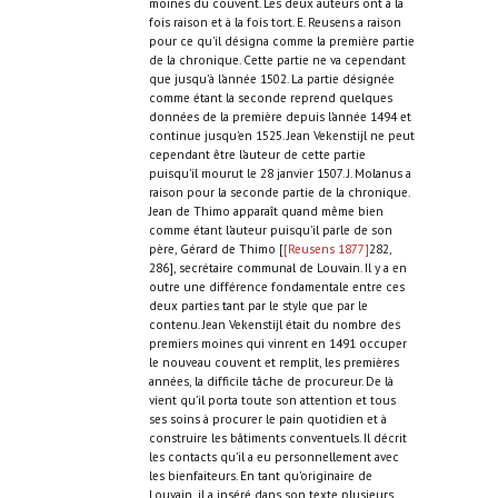
moines du couvent. Les deux auteurs ont à la
fois raison et à la fois tort. E. Reusens a raison
pour ce qu'il désigna comme la première partie
de la chronique. Cette partie ne va cependant
que jusqu’à l’année 1502. La partie désignée
comme étant la seconde reprend quelques
données de la première depuis l’année 1494 et
continue jusqu'en 1525. Jean Vekenstijl ne peut
cependant être l’auteur de cette partie
puisqu’il mourut le 28 janvier 1507. J. Molanus a
raison pour la seconde partie de la chronique.
Jean de Thimo apparaît quand même bien
comme étant l’auteur puisqu'il parle de son
père, Gérard de Thimo [
[Reusens 1877]
282,
286], secrétaire communal de Louvain. Il y a en
outre une différence fondamentale entre ces
deux parties tant par le style que par le
contenu. Jean Vekenstijl était du nombre des
premiers moines qui vinrent en 1491 occuper
le nouveau couvent et remplit, les premières
années, la difficile tâche de procureur. De là
vient qu’il porta toute son attention et tous
ses soins à procurer le pain quotidien et à
construire les bâtiments conventuels. Il décrit
les contacts qu’il a eu personnellement avec
les bienfaiteurs. En tant qu’originaire de
Louvain, il a inséré dans son texte plusieurs