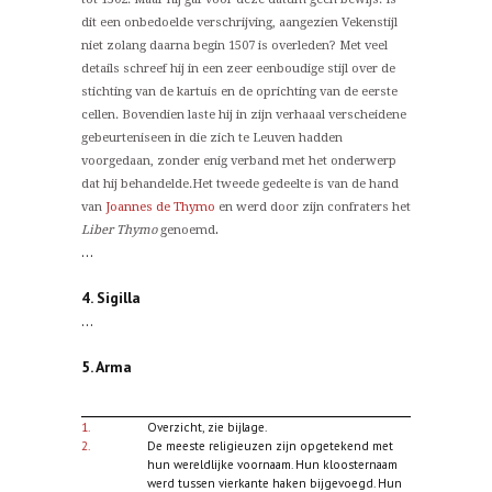
dit een onbedoelde verschrijving, aangezien Vekenstijl
niet zolang daarna begin 1507 is overleden? Met veel
details schreef hij in een zeer eenboudige stijl over de
stichting van de kartuis en de oprichting van de eerste
cellen. Bovendien laste hij in zijn verhaaal verscheidene
gebeurteniseen in die zich te Leuven hadden
voorgedaan, zonder enig verband met het onderwerp
dat hij behandelde.Het tweede gedeelte is van de hand
van
Joannes de Thymo
en werd door zijn confraters het
.
Liber Thymo
genoemd
...
4. Sigilla
...
5. Arma
1.
Overzicht, zie bijlage.
2.
De meeste religieuzen zijn opgetekend met
hun wereldlijke voornaam. Hun kloosternaam
werd tussen vierkante haken bijgevoegd. Hun