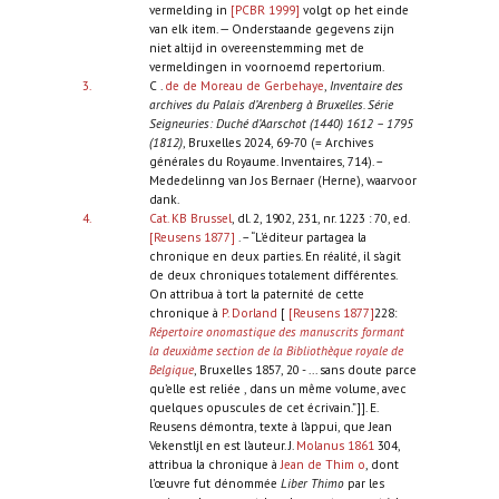
vermelding in
[PCBR 1999]
volgt op het einde
van elk item. — Onderstaande gegevens zijn
niet altijd in overeenstemming met de
vermeldingen in voornoemd repertorium.
3.
C .
de de Moreau de Gerbehaye
,
Inventaire des
archives du Palais d’Arenberg à Bruxelles. Série
Seigneuries: Duché d’Aarschot (1440) 1612 – 1795
(1812)
, Bruxelles 2024, 69-70 (= Archives
générales du Royaume. Inventaires, 714). –
Mededelinng van Jos Bernaer (Herne), waarvoor
dank.
4.
Cat. KB Brussel
, dl. 2, 1902, 231, nr. 1223 : 70, ed.
[Reusens 1877]
. – “L'éditeur partagea la
chronique en deux parties. En réalité, il s'agit
de deux chroniques totalement différentes.
On attribua à tort la paternité de cette
chronique à
P. Dorland
[
[Reusens 1877]
228:
Répertoire onomastique des manuscrits formant
la deuxiàme section de la Bibliothèque royale de
Belgique
, Bruxelles 1857, 20 - ... sans doute parce
qu’elle est reliée , dans un même volume, avec
quelques opuscules de cet écrivain.”]]. E.
Reusens démontra, texte à l'appui, que Jean
Vekenstljl en est l'auteur. J.
Molanus 1861
304,
attribua la chronique à
Jean de Thim o
, dont
l'œuvre fut dénommée
Liber Thimo
par les