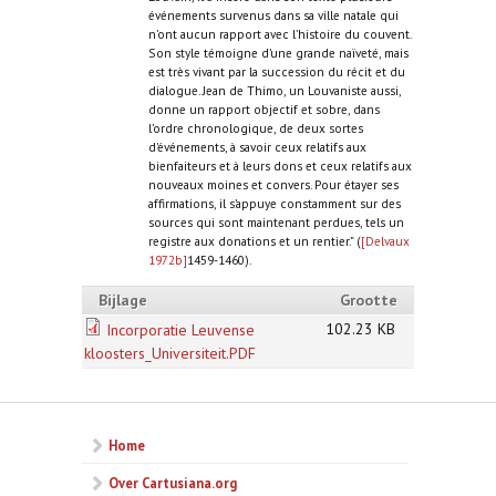
événements survenus dans sa ville natale qui
n’ont aucun rapport avec l’histoire du couvent.
Son style témoigne d’une grande naïveté, mais
est très vivant par la succession du récit et du
dialogue. Jean de Thimo, un Louvaniste aussi,
donne un rapport objectif et sobre, dans
l’ordre chronologique, de deux sortes
d'événements, à savoir ceux relatifs aux
bienfaiteurs et à leurs dons et ceux relatifs aux
nouveaux moines et convers. Pour étayer ses
affirmations, il s’appuye constamment sur des
sources qui sont maintenant perdues, tels un
registre aux donations et un rentier.” (
[Delvaux
1972b]
1459-1460).
Bijlage
Grootte
102.23 KB
Incorporatie Leuvense
kloosters_Universiteit.PDF
Home
Over Cartusiana.org