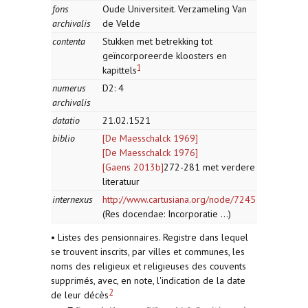
fons
Oude Universiteit. Verzameling Van
archivalis
de Velde
contenta
Stukken met betrekking tot
geïncorporeerde kloosters en
1
kapittels
numerus
D2: 4
archivalis
datatio
21.02.1521
biblio
[De Maesschalck 1969]
[De Maesschalck 1976]
[Gaens 2013b]
272-281 met verdere
literatuur
internexus
http://www.cartusiana.org/node/7245
(Res docendae: Incorporatie ...)
• Listes des pensionnaires. Registre dans lequel
se trouvent inscrits, par villes et communes, les
noms des religieux et religieuses des couvents
supprimés, avec, en note, l'indication de la date
2
de leur décès