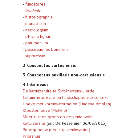
-
fundatores
-
Graduale
-
historiographia
-
monasticon
-
necrologium
-
officina lignaria
-
patrimonium
-
possessiones bonorum
-
suppressio
2. Conspectus cartusiensis
3. Conspectus auxiliaris non-cartusiensis
4. Internexus
De kartuizersite te Sint-Martens-Lierde.
Cultuurhistorische en landschappelijke context
Hoeve met korenwatermolen (Lindeveldmolen)
Kloosterhoeve "Melkhof"
Meer rust en groen op de venieuwde
kartuizersite
(Eric De Pessemier, 06/08/2013)
Poortgebouw (deels gastenkwartier)
Priorshuis