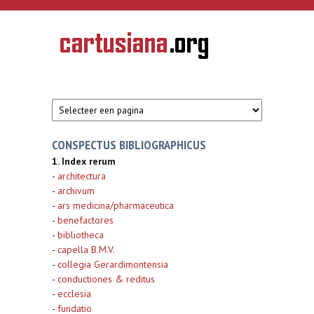
Overslaan en naar de inhoud gaan
CARTUSIANA
Geschiedenis
van de
kartuizerorde
in de
Nederlanden
CONSPECTUS BIBLIOGRAPHICUS
1. Index rerum
-
architectura
-
archivum
-
ars medicina/pharmaceutica
-
benefactores
-
bibliotheca
-
capella B.M.V.
-
collegia Gerardimontensia
-
conductiones & reditus
-
ecclesia
-
fundatio