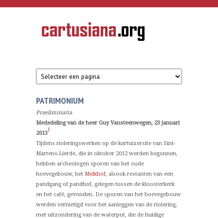
Overslaan en naar de inhoud gaan
CARTUSIANA
Geschiedenis
van de
kartuizerorde
in de
Nederlanden
PATRIMONIUM
Praeliminaria
Mededeling van de heer Guy Vansteenwegen, 23 januari
1
2013
Tijdens rioleringswerken op de kartuizersite van Sint-
Martens-Lierde, die in oktober 2012 werden begonnen,
hebben archeologen sporen van het oude
hoevegebouw, het
Melkhof
, alsook restanten van een
pandgang of pandhof, gelegen tussen de kloosterkerk
en het café, gevonden. De sporen van het hoevegebouw
werden vernietigd voor het aanleggen van de riolering,
met uitzondering van de waterput, die de huidige