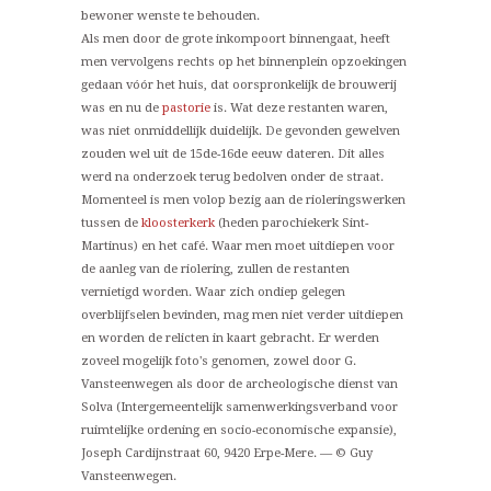
bewoner wenste te behouden.
Als men door de grote inkompoort binnengaat, heeft
men vervolgens rechts op het binnenplein opzoekingen
gedaan vóór het huis, dat oorspronkelijk de brouwerij
was en nu de
pastorie
is. Wat deze restanten waren,
was niet onmiddellijk duidelijk. De gevonden gewelven
zouden wel uit de 15de-16de eeuw dateren. Dit alles
werd na onderzoek terug bedolven onder de straat.
Momenteel is men volop bezig aan de rioleringswerken
tussen de
kloosterkerk
(heden parochiekerk Sint-
Martinus) en het café. Waar men moet uitdiepen voor
de aanleg van de riolering, zullen de restanten
vernietigd worden. Waar zich ondiep gelegen
overblijfselen bevinden, mag men niet verder uitdiepen
en worden de relicten in kaart gebracht. Er werden
zoveel mogelijk foto's genomen, zowel door G.
Vansteenwegen als door de archeologische dienst van
Solva (Intergemeentelijk samenwerkingsverband voor
ruimtelijke ordening en socio-economische expansie),
Joseph Cardijnstraat 60, 9420 Erpe-Mere. — © Guy
Vansteenwegen.