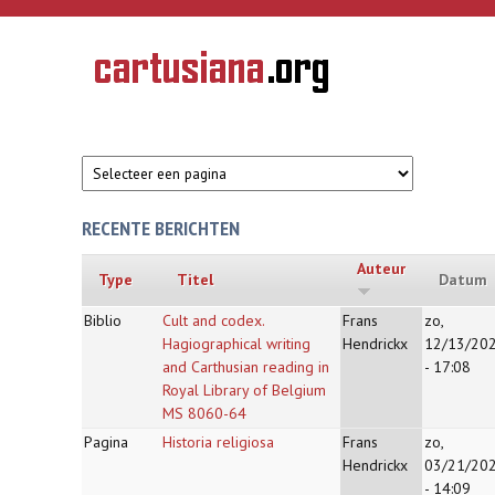
Overslaan en naar de inhoud gaan
CARTUSIANA
Geschiedenis
van de
kartuizerorde
in de
Nederlanden
RECENTE BERICHTEN
Auteur
Type
Titel
Datum
Biblio
Cult and codex.
Frans
zo,
Hagiographical writing
Hendrickx
12/13/20
and Carthusian reading in
- 17:08
Royal Library of Belgium
MS 8060-64
Pagina
Historia religiosa
Frans
zo,
Hendrickx
03/21/20
- 14:09