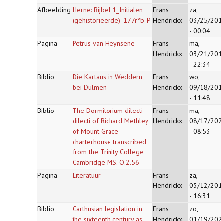
Afbeelding
Herne: Bijbel 1_Initialen
Frans
za,
(gehistorieerde)_177r°b_P
Hendrickx
03/25/20
- 00:04
Pagina
Petrus van Heynsene
Frans
ma,
Hendrickx
03/21/20
- 22:34
Biblio
Die Kartaus in Weddern
Frans
wo,
bei Dülmen
Hendrickx
09/18/20
- 11:48
Biblio
The Dormitorium dilecti
Frans
ma,
dilecti of Richard Methley
Hendrickx
08/17/20
of Mount Grace
- 08:53
charterhouse transcribed
from the Trinity College
Cambridge MS. O.2.56
Pagina
Literatuur
Frans
za,
Hendrickx
03/12/20
- 16:31
Biblio
Carthusian legislation in
Frans
zo,
the sixteenth century as
Hendrickx
01/19/20