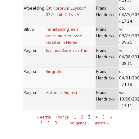
- 11:37
Afbeelding
Cat. librorum Luyckx f.
Frans
do,
027r tituli C 15-25
Hendrickx
08/29/20
- 17:24
Biblio
Ter inleiding: een
Frans
vr,
veertiende-eeuwse
Hendrickx
09/25/20
vertaler in Herne
- 09:21
Pagina
Joannes Rode van Trier
Frans
vr,
Hendrickx
04/08/20
- 08:31
Pagina
Biografie
Frans
di,
Hendrickx
04/01/20
- 21:38
Pagina
Historia religiosa
Frans
wo,
Hendrickx
10/28/20
- 12:11
Pagina's
« eerste
‹ vorige
1
2
3
4
5
6
7
8
9
…
volgende ›
laatste »