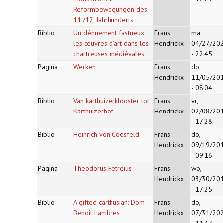
Reformbewegungen des
11./12. Jahrhunderts
Biblio
Un dénuement fastueux:
Frans
ma,
les œuvres d’art dans les
Hendrickx
04/27/20
chartreuses médiévales
- 22:45
Pagina
Werken
Frans
do,
Hendrickx
11/05/20
- 08:04
Biblio
Van karthuizerklooster tot
Frans
vr,
Karthuizerhof
Hendrickx
02/08/20
- 17:28
Biblio
Heinrich von Coesfeld
Frans
do,
Hendrickx
09/19/20
- 09:16
Pagina
Theodorus Petreius
Frans
wo,
Hendrickx
03/30/20
- 17:25
Biblio
A gifted carthusian: Dom
Frans
do,
Benoît Lambres
Hendrickx
07/31/20