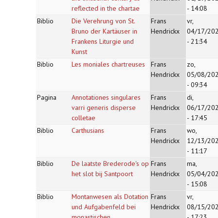
reflected in the chartae
- 14:08
Biblio
Die Verehrung von St.
Frans
vr,
Bruno der Kartäuser in
Hendrickx
04/17/20
Frankens Liturgie und
- 21:34
Kunst
Biblio
Les moniales chartreuses
Frans
zo,
Hendrickx
05/08/20
- 09:34
Pagina
Annotationes singulares
Frans
di,
varri generis disperse
Hendrickx
06/17/20
colletae
- 17:45
Biblio
Carthusians
Frans
wo,
Hendrickx
12/13/20
- 11:17
Biblio
De laatste Brederode's op
Frans
ma,
het slot bij Santpoort
Hendrickx
05/04/20
- 15:08
Biblio
Montanwesen als Dotation
Frans
vr,
und Aufgabenfeld bei
Hendrickx
08/15/20
monastischen
- 17:23