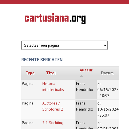
Overslaan en naar de inhoud gaan
CARTUSIANA
Geschiedenis
van de
kartuizerorde
in de
Nederlanden
RECENTE BERICHTEN
Auteur
Type
Titel
Datum
Pagina
Historia
Frans
zo,
intellectualis
Hendrickx
06/15/2025
- 10:37
Pagina
Auctores /
Frans
di,
Scriptores Z
Hendrickx
10/15/2024
- 23:07
Pagina
2.1 Stichting
Frans
zo,
Hendrickx
07/08/2007