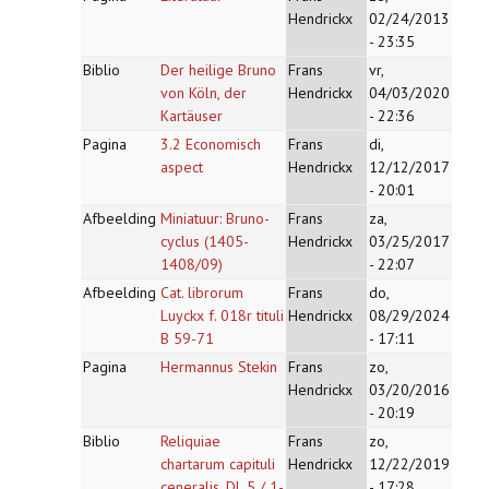
Hendrickx
02/24/2013
- 23:35
Biblio
Der heilige Bruno
Frans
vr,
von Köln, der
Hendrickx
04/03/2020
Kartäuser
- 22:36
Pagina
3.2 Economisch
Frans
di,
aspect
Hendrickx
12/12/2017
- 20:01
Afbeelding
Miniatuur: Bruno-
Frans
za,
cyclus (1405-
Hendrickx
03/25/2017
1408/09)
- 22:07
Afbeelding
Cat. librorum
Frans
do,
Luyckx f. 018r tituli
Hendrickx
08/29/2024
B 59-71
- 17:11
Pagina
Hermannus Stekin
Frans
zo,
Hendrickx
03/20/2016
- 20:19
Biblio
Reliquiae
Frans
zo,
chartarum capituli
Hendrickx
12/22/2019
ceneralis. Dl. 5 / 1-
- 17:28