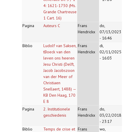
4: 1621-1730 (Ms.
Grande Chartreuse
1 Cart. 16)
Pagina
Auteurs C
Frans
do,
Hendrickx
07/13/2023
- 16:46
Biblio
Ludolf van Saksen,
Frans
di,
tBoeck van den
Hendrickx
02/11/2025
leven ons heeren
- 16:03
Jesu Christi (Delft,
Jacob Jacobszoon
van der Meer of
Christiaen
Snellaert, 1488) —
KB Den Haag, 170
E 8
Pagina
2. Institutionele
Frans
do,
geschiedenis
Hendrickx
03/22/2018
- 23:17
Biblio
Temps de crise et
Frans
wo,