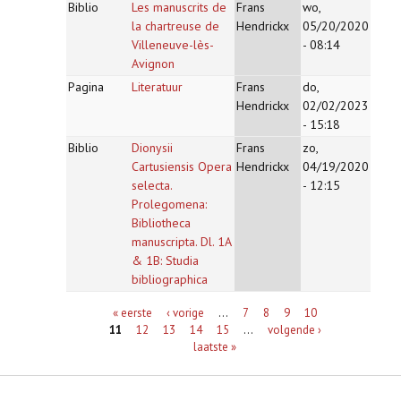
Biblio
Les manuscrits de
Frans
wo,
la chartreuse de
Hendrickx
05/20/2020
Villeneuve-lès-
- 08:14
Avignon
Pagina
Literatuur
Frans
do,
Hendrickx
02/02/2023
- 15:18
Biblio
Dionysii
Frans
zo,
Cartusiensis Opera
Hendrickx
04/19/2020
selecta.
- 12:15
Prolegomena:
Bibliotheca
manuscripta. Dl. 1A
& 1B: Studia
bibliographica
Pagina's
« eerste
‹ vorige
…
7
8
9
10
11
12
13
14
15
…
volgende ›
laatste »