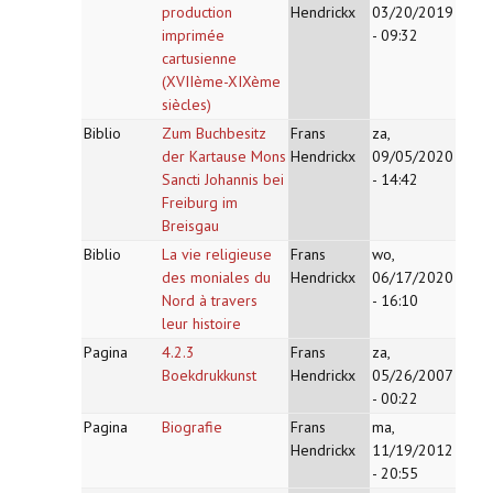
production
Hendrickx
03/20/2019
imprimée
- 09:32
cartusienne
(XVIIème-XIXème
siècles)
Biblio
Zum Buchbesitz
Frans
za,
der Kartause Mons
Hendrickx
09/05/2020
Sancti Johannis bei
- 14:42
Freiburg im
Breisgau
Biblio
La vie religieuse
Frans
wo,
des moniales du
Hendrickx
06/17/2020
Nord à travers
- 16:10
leur histoire
Pagina
4.2.3
Frans
za,
Boekdrukkunst
Hendrickx
05/26/2007
- 00:22
Pagina
Biografie
Frans
ma,
Hendrickx
11/19/2012
- 20:55