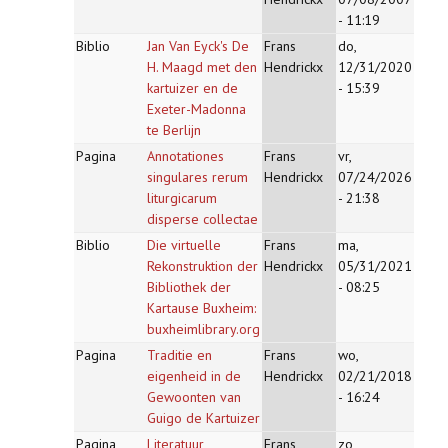
- 11:19
Biblio
Jan Van Eyck's De
Frans
do,
H. Maagd met den
Hendrickx
12/31/2020
kartuizer en de
- 15:39
Exeter-Madonna
te Berlijn
Pagina
Annotationes
Frans
vr,
singulares rerum
Hendrickx
07/24/2026
liturgicarum
- 21:38
disperse collectae
Biblio
Die virtuelle
Frans
ma,
Rekonstruktion der
Hendrickx
05/31/2021
Bibliothek der
- 08:25
Kartause Buxheim:
buxheimlibrary.org
Pagina
Traditie en
Frans
wo,
eigenheid in de
Hendrickx
02/21/2018
Gewoonten van
- 16:24
Guigo de Kartuizer
Pagina
Literatuur
Frans
zo,