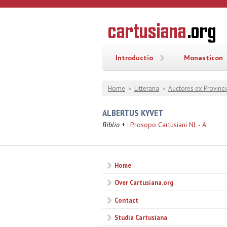
Overslaan en naar de inhoud gaan
CARTUSI
Geschiedenis
van de
kartuizerorde
in de
Nederlanden
Introductio
Monasticon
U bent hier
Home
»
Litteraria
»
Auctores ex Provinci
ALBERTUS KYVET
Biblio
+ :
Prosopo Cartusiani NL - A
Home
Over Cartusiana.org
Contact
Studia Cartusiana