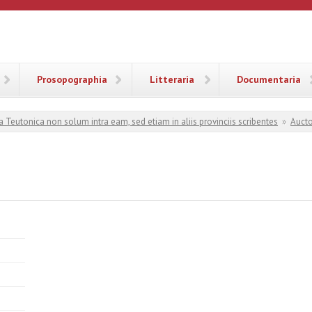
ANA
Prosopographia
Litteraria
Documentaria
a Teutonica non solum intra eam, sed etiam in aliis provinciis scribentes
»
Aucto