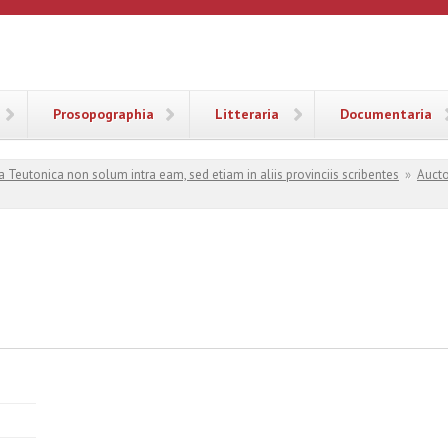
ANA
Prosopographia
Litteraria
Documentaria
a Teutonica non solum intra eam, sed etiam in aliis provinciis scribentes
»
Aucto