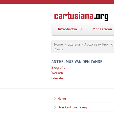
Overslaan en naar de inhoud gaan
CARTUSI
Geschiedenis
van de
kartuizerorde
in de
Nederlanden
Introductio
Monasticon
U bent hier
Home
»
Litteraria
»
Auctores ex Provinci
Zande
ANTHELMUS VAN DEN ZANDE
Biografie
Werken
Literatuur
Home
Over Cartusiana.org