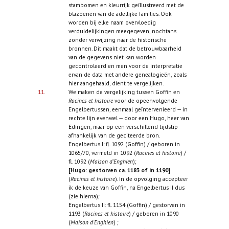
stambomen en kleurrijk geïllustreerd met de
blazoenen van de adellijke families. Ook
worden bij elke naam overvloedig
verduidelijkingen meegegeven, nochtans
zonder verwijzing naar de historische
bronnen. Dit maakt dat de betrouwbaarheid
van de gegevens niet kan worden
gecontroleerd en men voor de interpretatie
ervan de data met andere genealogieën, zoals
hier aangehaald, dient te vergelijken.
11.
We maken de vergelijking tussen Goffin en
Racines et histoire
voor de opeenvolgende
Engelbertussen, eenmaal geïntervenieerd — in
rechte lijn evenwel — door een Hugo, heer van
Edingen, maar op een verschillend tijdstip
afhankelijk van de geciteerde bron.
Engelbertus I: fl. 1092 (Goffin) / geboren in
1065/70, vermeld in 1092 (
Racines et histoire
) /
fl. 1092 (
Maison d'Enghien
);
[Hugo: gestorven ca. 1183 of in 1190]
(
Racines et histoire
). In de opvolging accepteer
ik de keuze van Goffin, na Engelbertus II dus
(zie hierna);
Engelbertus II: fl. 1154 (Goffin) / gestorven in
1193 (
Racines et histoire
) / geboren in 1090
(
Maison d'Enghien
) ;