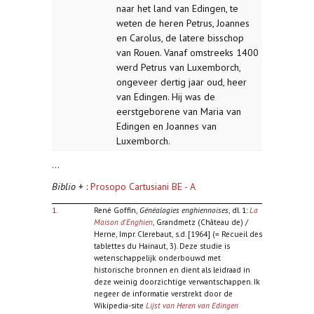
naar het land van Edingen, te
weten de heren Petrus, Joannes
en Carolus, de latere bisschop
van Rouen. Vanaf omstreeks 1400
werd Petrus van Luxemborch,
ongeveer dertig jaar oud, heer
van Edingen. Hij was de
eerstgeborene van Maria van
Edingen en Joannes van
Luxemborch.
...
Biblio
+ :
Prosopo Cartusiani BE - A
1.
René Goffin,
Généalogies enghiennoises
, dl. 1:
La
Maison d'Enghien
, Grandmetz (Château de) /
Herne, Impr. Clerebaut, s.d. [1964] (= Recueil des
tablettes du Hainaut, 3). Deze studie is
wetenschappelijk onderbouwd met
historische bronnen en dient als leidraad in
deze weinig doorzichtige verwantschappen. Ik
negeer de informatie verstrekt door de
Wikipedia-site
Lijst van Heren van Edingen