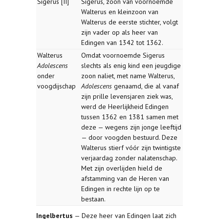
Sigerus [II]
Sigerus, zoon van voornoemde
Walterus en kleinzoon van
Walterus de eerste stichter, volgt
zijn vader op als heer van
Edingen van 1342 tot 1362.
Walterus
Omdat voornoemde Sigerus
Adolescens
slechts als enig kind een jeugdige
onder
zoon naliet, met name Walterus,
voogdijschap
Adolescens
genaamd, die al vanaf
zijn prille levensjaren ziek was,
werd de Heerlijkheid Edingen
tussen 1362 en 1381 samen met
deze — wegens zijn jonge leeftijd
— door voogden bestuurd. Deze
Walterus stierf vóór zijn twintigste
verjaardag zonder nalatenschap.
Met zijn overlijden hield de
afstamming van de Heren van
Edingen in rechte lijn op te
bestaan.
Ingelbertus
— Deze heer van Edingen laat zich