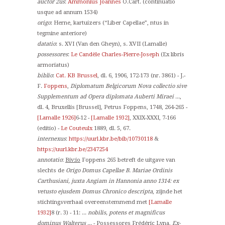
auctor 2us
:
Ammonius Joannes
O.Cart. (continuatio
usque ad annum 1534)
origo
: Herne, kartuizers (“Liber Capellae”, ntus in
tegmine anteriore)
datatio
: s. XVI (Van den Gheyn), s. XVII (Lamalle)
possessores
:
Le Candèle Charles-Pierre-Joseph
(Ex libris
armoriatus)
biblio
:
Cat. KB Brussel
, dl. 6, 1906, 172-173 (nr. 3861) - J.-
F.
Foppens
,
Diplomatum Belgicorum Nova collectio sive
Supplementum ad Opera diplomata Auberti Miraei
...,
dl. 4, Bruxellis [Brussel], Petrus Foppens, 1748, 264-265 -
[Lamalle 1926]
6-12 -
[Lamalle 1932]
, XXIX-XXXI, 7-166
(editio) -
Le Couteulx
1889, dl. 5, 67.
internexus
:
https://uurl.kbr.be/bib/10730118
&
https://uurl.kbr.be/2347254
annotatio
:
Biv:io
Foppens 265 betreft de uitgave van
slechts de
Origo Domus Capellae B. Mariae Ordinis
Carthusiani, juxta Angiam in Hannonia anno 1314: ex
vetusto ejusdem Domus Chronico descripta
, zijnde het
stichtingsverhaal overeenstemmend met
[Lamalle
1932]
8 (r. 3) - 11: ...
nobilis, potens et magnificus
dominus Walterus
... -
Possessores
Frédéric Lyna,
Ex-