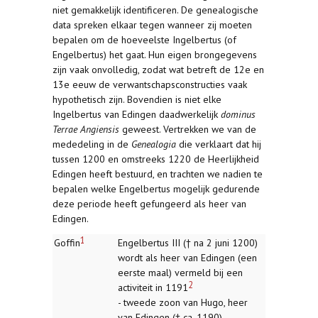
niet gemakkelijk identificeren. De genealogische
data spreken elkaar tegen wanneer zij moeten
bepalen om de hoeveelste Ingelbertus (of
Engelbertus) het gaat. Hun eigen brongegevens
zijn vaak onvolledig, zodat wat betreft de 12e en
13e eeuw de verwantschapsconstructies vaak
hypothetisch zijn. Bovendien is niet elke
Ingelbertus van Edingen daadwerkelijk
dominus
Terrae Angiensis
geweest. Vertrekken we van de
mededeling in de
Genealogia
die verklaart dat hij
tussen 1200 en omstreeks 1220 de Heerlijkheid
Edingen heeft bestuurd, en trachten we nadien te
bepalen welke Engelbertus mogelijk gedurende
deze periode heeft gefungeerd als heer van
Edingen.
1
Goffin
Engelbertus III († na 2 juni 1200)
wordt als heer van Edingen (een
eerste maal) vermeld bij een
2
activiteit in 1191
- tweede zoon van Hugo, heer
van Edingen († ca. 1190)