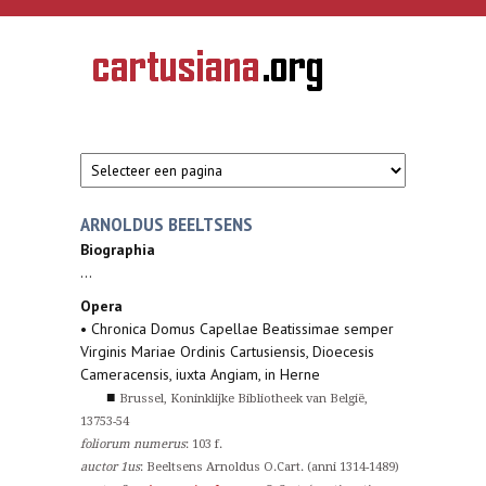
Overslaan en naar de inhoud gaan
CARTUSIANA
Geschiedenis
van de
kartuizerorde
in de
Nederlanden
ARNOLDUS BEELTSENS
Biographia
...
Opera
• Chronica Domus Capellae Beatissimae semper
Virginis Mariae Ordinis Cartusiensis, Dioecesis
Cameracensis, iuxta Angiam, in Herne
■
Brussel, Koninklijke Bibliotheek van België,
13753-54
foliorum numerus
: 103 f.
auctor 1us
: Beeltsens Arnoldus O.Cart. (anni 1314-1489)