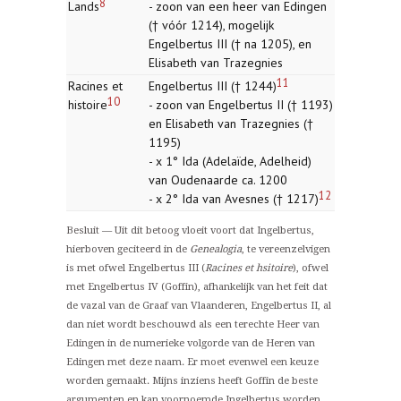
8
Lands
- zoon van een heer van Edingen
(† vóór 1214), mogelijk
Engelbertus III († na 1205), en
Elisabeth van Trazegnies
11
Racines et
Engelbertus III († 1244)
10
histoire
- zoon van Engelbertus II († 1193)
en Elisabeth van Trazegnies (†
1195)
- x 1° Ida (Adelaïde, Adelheid)
van Oudenaarde ca. 1200
12
- x 2° Ida van Avesnes († 1217)
Besluit — Uit dit betoog vloeit voort dat Ingelbertus,
hierboven geciteerd in de
Genealogia
, te vereenzelvigen
is met ofwel Engelbertus III (
Racines et hsitoire
), ofwel
met Engelbertus IV (Goffin), afhankelijk van het feit dat
de vazal van de Graaf van Vlaanderen, Engelbertus II, al
dan niet wordt beschouwd als een terechte Heer van
Edingen in de numerieke volgorde van de Heren van
Edingen met deze naam. Er moet evenwel een keuze
worden gemaakt. Mijns inziens heeft Goffin de beste
argumenten en kan voornoemde Ingelbertus worden