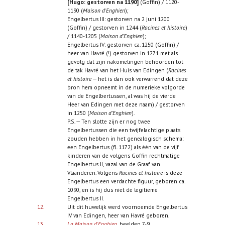
[Hugo: gestorven na 1190]
(Goffin) / 1120-
1190 (
Maison d'Enghien
);
Engelbertus III: gestorven na 2 juni 1200
(Goffin) / gestorven in 1244 (
Racines et histoire
)
/ 1140-1205 (
Maison d'Enghien
);
Engelbertus IV: gestorven ca. 1250 (Goffin) /
heer van Havré (!) gestorven in 1271 met als
gevolg dat zijn nakomelingen behoorden tot
de tak Havré van het Huis van Edingen (
Racines
et histoire
— het is dan ook verwarrend dat deze
bron hem opneemt in de numerieke volgorde
van de Engelbertussen, al was hij de vierde
Heer van Edingen met deze naam) / gestorven
in 1250 (
Maison d'Enghien
).
P.S. — Ten slotte zijn er nog twee
Engelbertussen die een twijfelachtige plaats
zouden hebben in het genealogisch schema:
een Engelbertus (fl. 1172) als één van de vijf
kinderen van de volgens Goffin rechtmatige
Engelbertus II, vazal van de Graaf van
Vlaanderen. Volgens
Racines et histoire
is deze
Engelbertus een verdachte figuur, geboren ca.
1090, en is hij dus niet de legitieme
Engelbertus II.
12.
Uit dit huwelijk werd voornoemde Engelbertus
IV van Edingen, heer van Havré geboren.
13.
La Maison d'Enghien
, beelden 7-9.