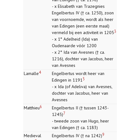
- x Elisabeth van Trazegnies
Engelbertus IV († ca. 1250), zoon
van voornoemde, wordt als heer
van Edingen (een eerste maal)
3
vermeld bij een activiteit in 1205
- x 1° Adelheid (Ida) van
Oudenaarde vóór 1200
- x 2° Ida van Avesnes († ca.
1216), dochter van Jacobus, heer
van Avesnes
4
Lamalle
Engelbertus wordt heer van
5
Edingen in 1191
- x Ida (of Adeliva) van Avesnes,
dochter van Jacobus, heer van
Avesnes
6
Matthieu
Engelbertus II († tussen 1243-
7
1245)
- tweede zoon van Hugo, heer
van Edingen († ca. 1183)
9
Medieval
Engelbertus IV († na 1242)