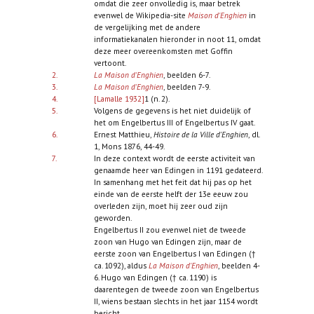
omdat die zeer onvolledig is, maar betrek
evenwel de Wikipedia-site
Maison d'Enghien
in
de vergelijking met de andere
informatiekanalen hieronder in noot 11, omdat
deze meer overeenkomsten met Goffin
vertoont.
2.
La Maison d'Enghien
, beelden 6-7.
3.
La Maison d'Enghien
, beelden 7-9.
4.
[Lamalle 1932]
1 (n. 2).
5.
Volgens de gegevens is het niet duidelijk of
het om Engelbertus III of Engelbertus IV gaat.
6.
Ernest Matthieu,
Histoire de la Ville d'Enghien
, dl.
1, Mons 1876, 44-49.
7.
In deze context wordt de eerste activiteit van
genaamde heer van Edingen in 1191 gedateerd.
In samenhang met het feit dat hij pas op het
einde van de eerste helft der 13e eeuw zou
overleden zijn, moet hij zeer oud zijn
geworden.
Engelbertus II zou evenwel niet de tweede
zoon van Hugo van Edingen zijn, maar de
eerste zoon van Engelbertus I van Edingen (†
ca. 1092), aldus
La Maison d'Enghien
, beelden 4-
6. Hugo van Edingen († ca. 1190) is
daarentegen de tweede zoon van Engelbertus
II, wiens bestaan slechts in het jaar 1154 wordt
bericht.