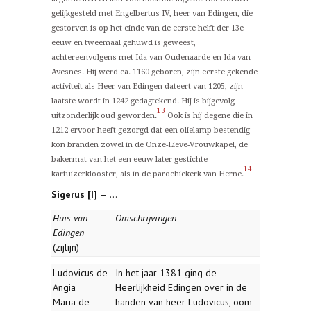
gelijkgesteld met Engelbertus IV, heer van Edingen, die
gestorven is op het einde van de eerste helft der 13e
eeuw en tweemaal gehuwd is geweest,
achtereenvolgens met Ida van Oudenaarde en Ida van
Avesnes. Hij werd ca. 1160 geboren, zijn eerste gekende
activiteit als Heer van Edingen dateert van 1205, zijn
laatste wordt in 1242 gedagtekend. Hij is bijgevolg
13
uitzonderlijk oud geworden.
Ook is hij degene die in
1212 ervoor heeft gezorgd dat een olielamp bestendig
kon branden zowel in de Onze-Lieve-Vrouwkapel, de
bakermat van het een eeuw later gestichte
14
kartuizerklooster, als in de parochiekerk van Herne.
Sigerus [I]
— ...
Huis van
Omschrijvingen
Edingen
(zijlijn)
Ludovicus de
In het jaar 1381 ging de
Angia
Heerlijkheid Edingen over in de
Maria de
handen van heer Ludovicus, oom