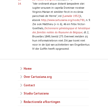
14.
"Iste ordinavit atque dotavit lampadem olei
iugiter arsuram in capella Dominae nostrae
Virginis Mariae et similiter fecit in ecclesia
parochiali de Herne", ed.
[Lamalle 1932]
1,
alsook
http://www.cartusiana.org/node/781
, n. 9.
Zie ook Matthieu (= n. 6), 46 en Félix Victor-
Goethals,
Dictionnaire généalogique et héraldique
des familles nobles du Royaume de Belgique
, dl. 2,
Bruxelles 1849, beeld 275. Evenwel melden zij
hun informatriebron niet. Dit jaar komt niet
voor in de lijst van activiteiten van Engelbertus
IV die Goffin heeft opgesomd.
Home
Over Cartusiana.org
Contact
Studia Cartusiana
Redactionele afkortingen