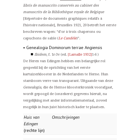
libris de manuscrits conservés au cabinet des
manuscrits de la Bibliothèque royale de Belgique
[Répertoire de documents graphiques relatifs à
l'histoire nationale], Bruxelles 1921, 20 betreft het eerste
beschreven wapen: “d’or à trois chaperons ou
.
capuchons de sable (
Le Candèle
)”
• Genealogia Dominorum terrae Angiensis
■
Ibidem
, f. 1r-3v (ed.
[Lamalle 1932]
1-6 )
De Heren van Edingen hebben een belangrijke rol
gespeeld bij de oprichting van het eerste
kartuizerklooster in de Nederlanden te Herne. Hun
stamboom verre van transparant. Uitgaande van deze
Genealogia
, die de Hernse kloosterkroniek voorafgaat,
wordt gepoogd de (onzekere) gegevens hieruit, na
vergelijking met ander informatiemateriaal, zoveel
mogelijk in hun juist historisch kader te plaatsen.
Huis van
Omschrijvingen
Edingen
(rechte lijn)