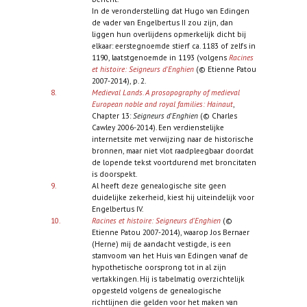
In de veronderstelling dat Hugo van Edingen
de vader van Engelbertus II zou zijn, dan
liggen hun overlijdens opmerkelijk dicht bij
elkaar: eerstegnoemde stierf ca. 1183 of zelfs in
1190, laatstgenoemde in 1193 (volgens
Racines
et histoire: Seigneurs d'Enghien
(© Etienne Patou
2007-2014), p. 2.
8.
Medieval Lands. A prosopography of medieval
European noble and royal families:
Hainaut
,
Chapter 13:
Seigneurs d'Enghien
(© Charles
Cawley 2006-2014).
Een verdienstelijke
internetsite met verwijzing naar de historische
bronnen, maar niet vlot raadpleegbaar doordat
de lopende tekst voortdurend met broncitaten
is doorspekt.
9.
Al heeft deze genealogische site geen
duidelijke zekerheid, kiest hij uiteindelijk voor
Engelbertus IV.
10.
Racines et histoire: Seigneurs d'Enghien
(©
Etienne Patou 2007-2014), waarop Jos Bernaer
(Herne) mij de aandacht vestigde, is een
stamvoom van het Huis van Edingen vanaf de
hypothetische oorsprong tot in al zijn
vertakkingen. Hij is tabelmatig overzichtelijk
opgesteld volgens de genealogische
richtlijnen die gelden voor het maken van