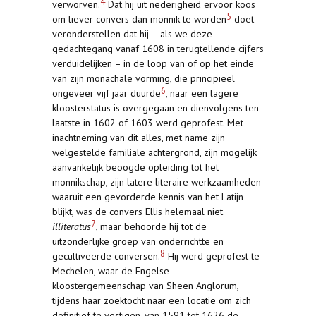
4
verworven.
Dat hij uit nederigheid ervoor koos
5
om liever convers dan monnik te worden
doet
veronderstellen dat hij – als we deze
gedachtegang vanaf 1608 in terugtellende cijfers
verduidelijken – in de loop van of op het einde
van zijn monachale vorming, die principieel
6
ongeveer vijf jaar duurde
, naar een lagere
kloosterstatus is overgegaan en dienvolgens ten
laatste in 1602 of 1603 werd geprofest. Met
inachtneming van dit alles, met name zijn
welgestelde familiale achtergrond, zijn mogelijk
aanvankelijk beoogde opleiding tot het
monnikschap, zijn latere literaire werkzaamheden
waaruit een gevorderde kennis van het Latijn
blijkt, was de convers Ellis helemaal niet
7
illiteratus
, maar behoorde hij tot de
uitzonderlijke groep van onderrichtte en
8
gecultiveerde conversen.
Hij werd geprofest te
Mechelen, waar de Engelse
kloostergemeenschap van Sheen Anglorum,
tijdens haar zoektocht naar een locatie om zich
definitief te vestigen, van 1591 tot 1626 de