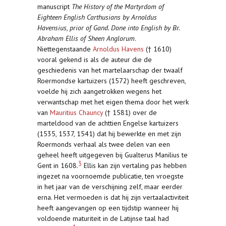
manuscript
The History of the Martyrdom of
Eighteen English Carthusians by Arnoldus
Havensius, prior of Gand. Done into English by Br.
Abraham Ellis of Sheen Anglorum
.
Niettegenstaande
Arnoldus Havens
(† 1610)
vooral gekend is als de auteur die de
geschiedenis van het martelaarschap der twaalf
Roermondse kartuizers (1572) heeft geschreven,
voelde hij zich aangetrokken wegens het
verwantschap met het eigen thema door het werk
van
Mauritius Chauncy
(† 1581) over de
marteldood van de achttien Engelse kartuizers
(1535, 1537, 1541) dat hij bewerkte en met zijn
Roermonds verhaal als twee delen van een
geheel heeft uitgegeven bij Gualterus Manilius te
3
Gent in 1608.
Ellis kan zijn vertaling pas hebben
ingezet na voornoemde publicatie, ten vroegste
in het jaar van de verschijning zelf, maar eerder
erna. Het vermoeden is dat hij zijn vertaalactiviteit
heeft aangevangen op een tijdstip wanneer hij
voldoende maturiteit in de Latijnse taal had