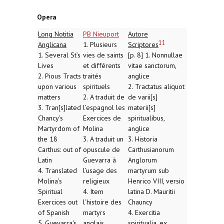
Opera
Long Notitia
PB Nieuport
Autore
11
Anglicana
1. Plusieurs
Scriptores
1. Several St’s
vies de saints
[p. 8] 1. Nonnullae
Lives
et différents
vitae sanctorum,
2. Pious Tracts
traités
anglice
upon various
spirituels
2. Tractatus aliquot
matters
2. A traduit de
de varii[s]
3. Tran[s]lated
l’espagnol les
materii[s]
Chancy’s
Exercices de
spiritualibus,
Martyrdom of
Molina
anglice
the 18
3. A traduit un
3. Historia
Carthus: out of
opuscule de
Carthusianorum
Latin
Guevarra à
Anglorum
4. Translated
l’usage des
martyrum sub
Molina’s
religieux
Henrico VIII, versio
Spiritual
4. Item
latina D. Mauritii
Exercices out
l’histoire des
Chauncy
of Spanish
martyrs
4. Exercitia
5. Guevarra's
anglais
spiritualia, ex