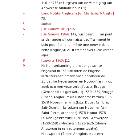
116, nr. 252 (= Uitgaven van de Vereniging van
Antwerpse bibliofielen, n.r. 1).
4.
Long Notitia Anglicana [Gr. Chartr. ms. 6 Angl 7]
73.
5.
Ibidem
.
6.
[De Grauwe 2012]
206.
7.
[De Grauwe 1984a]
143, nuanceert: “ ... on peut
se demander s’il connaissait suffisamment le
latin pour écrire lui-même une oeuvre dans
cette langue, vu qu’il était convers”. Zie verder
infra
.
8.
[Laporte 1960c]
11.
9.
Na hun verbanning uit het anglicaanse
Engeland in 1559 maakten de Engelse
kartuizers een omzwerving doorheen de
Zuidelijke Nederlanden en Noord-Franrijk op
zoek naar een vaste verblijfplaats: Brugge
(Genadedal als gastkartuis) 1559-1569, Brugge
(Sheen Anglorum als autonome kartuis) 1569-
1578, Noord-Frankrijk.(Lille, Douai, Cambrai,
Sait-Quentin, kartuizen van Noyon en Val-
Saint-Pierre, Ardennes) 1578, Namur 1578,
Leuven (gastkartuis) 1578-1590, Antwerpen
(1590-1591), Mechelen 1591-1626 (Sheen
Anglorum in een autonome locatie),
Nieuwpoort (Sheen Anhglorum als een