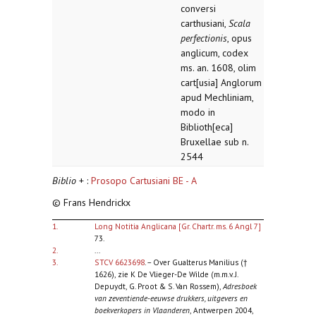
conversi
carthusiani,
Scala
perfectionis
, opus
anglicum, codex
ms. an. 1608, olim
cart[usia] Anglorum
apud Mechliniam,
modo in
Biblioth[eca]
Bruxellae sub n.
2544
Biblio
+ :
Prosopo Cartusiani BE - A
© Frans Hendrickx
1.
Long Notitia Anglicana [Gr. Chartr. ms. 6 Angl 7]
73.
2.
...
3.
STCV 6623698
. – Over Gualterus Manilius (†
1626), zie K De Vlieger-De Wilde (m.m.v. J.
Depuydt, G. Proot & S. Van Rossem),
Adresboek
van zeventiende-eeuwse drukkers, uitgevers en
boekverkopers in Vlaanderen
, Antwerpen 2004,