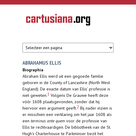
Overslaan en naar de inhoud gaan
CARTUSIANA
Geschiedenis
van de
kartuizerorde
in de
Nederlanden
ABRAHAMUS ELLIS
Biographia
Abraham Ellis werd uit een gegoede familie
geboren in de County of Lancashire (North West
England). De exacte datum van Ellis’ professie is
1
niet geweten.
Volgens De Grauwe heeft deze
vóór 1608 plaatsgevonden, zonder dat hij
2
hiervoor een argument geeft.
Bij nader inzien is
er misschien een verklaring om het jaar 1608 als
een
terminus ante quem
voor de professie van
Ellis te rechtvaardigen. De bibliotheek van de St.
Hugh's Charterhouse te Parkminser bezit het