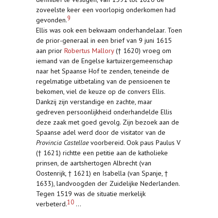
zoveelste keer een voorlopig onderkomen had
9
gevonden.
Ellis was ook een bekwaam onderhandelaar. Toen
de prior-generaal in een brief van 9 juni 1615
aan prior
Robertus Mallory
(† 1620) vroeg om
iemand van de Engelse kartuizergemeenschap
naar het Spaanse Hof te zenden, teneinde de
regelmatige uitbetaling van de pensioenen te
bekomen, viel de keuze op de convers Ellis.
Dankzij zijn verstandige en zachte, maar
gedreven persoonlijkheid onderhandelde Ellis
deze zaak met goed gevolg. Zijn bezoek aan de
Spaanse adel werd door de visitator van de
Provincia Castellae
voorbereid. Ook paus Paulus V
(† 1621) richtte een petitie aan de katholieke
prinsen, de aartshertogen Albrecht (van
Oostenrijk, † 1621) en Isabella (van Spanje, †
1633), landvoogden der Zuidelijke Nederlanden.
Tegen 1519 was de situatie merkelijk
10
verbeterd.
...