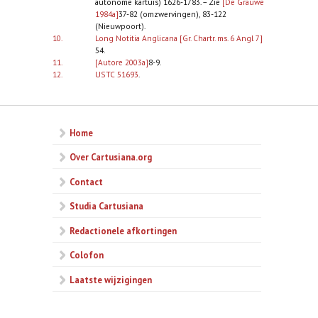
autonome kartuis) 1626-1783. – Zie
[De Grauwe
1984a]
37-82 (omzwervingen), 83-122
(Nieuwpoort).
10.
Long Notitia Anglicana [Gr. Chartr. ms. 6 Angl 7]
54.
11.
[Autore 2003a]
8-9.
12.
USTC 51693
.
Home
Over Cartusiana.org
Contact
Studia Cartusiana
Redactionele afkortingen
Colofon
Laatste wijzigingen