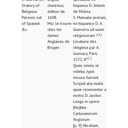
Oratory of
chartreux,
hispanco D. Antonii
Religious
édition de
de Molina
Persons out
1608
5. Manuale precum,
of Spanish.
Msc se trouve
ex hispanico D. A
&c.
chez les
Guevarra ad usum
dames
religiosorum ???
Anglaises de
L’oratoire des
Bruges
religieux par A.
Guevara, Paris
12
1572, 8°
Quae omnia, ut
videtur, typis
excusa fuerunt.
Scripsit alia multa
quae recensentur a
nostro D. Jacobo
Longo in opere
[No]titia
Cartusianorum
Anglorum
[p. 9] Abraham,