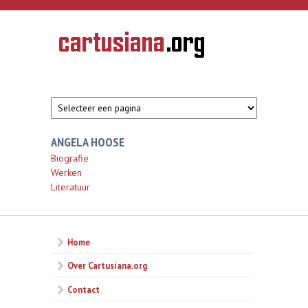
Overslaan en naar de inhoud gaan
CARTUSIANA
Geschiedenis
van de
kartuizerorde
in de
Nederlanden
ANGELA HOOSE
Biografie
Werken
Literatuur
Home
Over Cartusiana.org
Contact