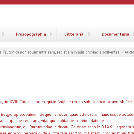
ANA
Prosopographia
Litteraria
Documentaria
a Teutonica non solum intra eam, sed etiam in aliis provinciis scribentes
»
Aucto
yrio XVIII Cartusianorum, qui in Angliae regno sub Henrico octavo ob Eccle
Belgio episcopatuum deque iis rebus, quae ad nostram hanc usque aetate
a disciplinae regularis, vitaeque solitariae commendatione
artusianorum, qui Ruremundae in ducatu Geldriae anno M.D.LXXII. agonem 
mae Apostoli pervigilio, de auctoritate sanctorum Patrum in dogmatibus fide