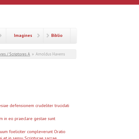
Imagines
Biblio
res / Scriptores A
»
Arnoldus Havens
siae defensionem crudeliter trucidati
m in eo praeclare gestae sunt
suum foeliciter compleverunt
Oratio
i et in sensu Scripturae sacrae