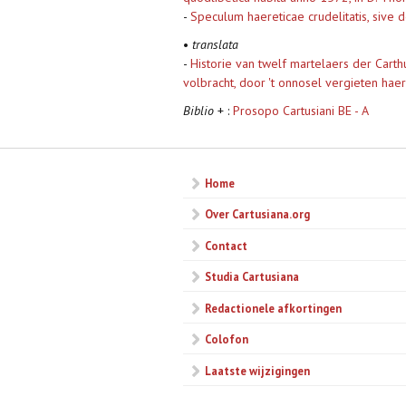
-
Speculum haereticae crudelitatis, sive
•
translata
-
Historie van twelf martelaers der Carth
volbracht, door 't onnosel vergieten hae
Biblio
+ :
Prosopo Cartusiani BE - A
Home
Over Cartusiana.org
Contact
Studia Cartusiana
Redactionele afkortingen
Colofon
Laatste wijzigingen