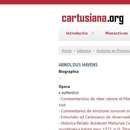
Overslaan en naar de inhoud gaan
CARTUSI
Geschiedenis
van de
kartuizerorde
in de
Nederlanden
Introductio
Monasticon
U bent hier
Home
»
Litteraria
»
Auctores ex Provinci
ARNOLDUS HAVENS
Biographia
...
Opera
•
authentica
-
Commentariolus de vitae ratione et Mart
sunt
-
Commentarius de erectione novorum in 
-
Exhortatio ad Cartusianos de observanti
-
Historica Relatio duodecim Martyrum C
quodlibetica habita anno 1572, in D. Tho