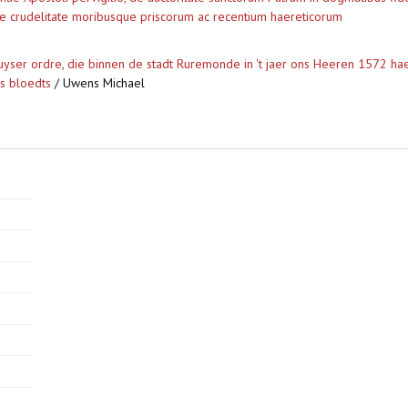
 de crudelitate moribusque priscorum ac recentium haereticorum
uyser ordre, die binnen de stadt Ruremonde in 't jaer ons Heeren 1572 hae
rs bloedts
/ Uwens Michael