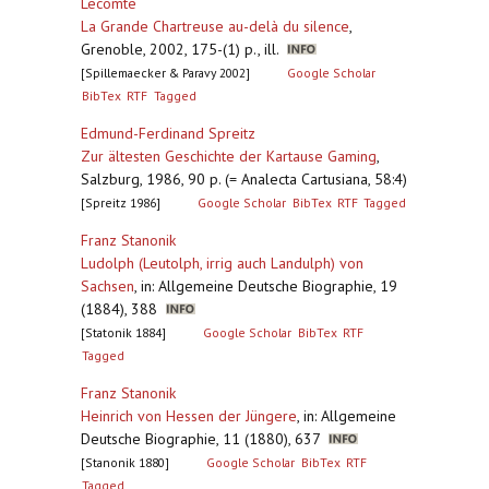
Lecomte
La Grande Chartreuse au-delà du silence
,
Grenoble, 2002, 175-(1) p., ill.
[Spillemaecker & Paravy 2002]
Google Scholar
BibTex
RTF
Tagged
Edmund-Ferdinand Spreitz
Zur ältesten Geschichte der Kartause Gaming
,
Salzburg, 1986, 90 p. (= Analecta Cartusiana, 58:4)
[Spreitz 1986]
Google Scholar
BibTex
RTF
Tagged
Franz Stanonik
Ludolph (Leutolph, irrig auch Landulph) von
Sachsen
,
in: Allgemeine Deutsche Biographie, 19
(1884), 388
[Statonik 1884]
Google Scholar
BibTex
RTF
Tagged
Franz Stanonik
Heinrich von Hessen der Jüngere
,
in: Allgemeine
Deutsche Biographie, 11 (1880), 637
[Stanonik 1880]
Google Scholar
BibTex
RTF
Tagged