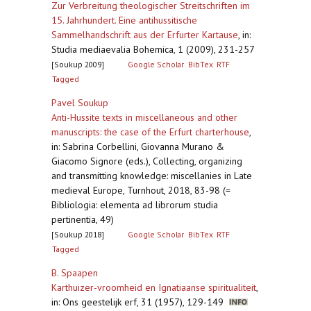
Zur Verbreitung theologischer Streitschriften im
15. Jahrhundert. Eine antihussitische
Sammelhandschrift aus der Erfurter Kartause
,
in:
Studia mediaevalia Bohemica, 1 (2009), 231-257
[Soukup 2009]
Google Scholar
BibTex
RTF
Tagged
Pavel Soukup
Anti-Hussite texts in miscellaneous and other
manuscripts: the case of the Erfurt charterhouse
,
in: Sabrina Corbellini, Giovanna Murano &
Giacomo Signore (eds.), Collecting, organizing
and transmitting knowledge: miscellanies in Late
medieval Europe, Turnhout, 2018, 83-98 (=
Bibliologia: elementa ad librorum studia
pertinentia, 49)
[Soukup 2018]
Google Scholar
BibTex
RTF
Tagged
B. Spaapen
Karthuizer-vroomheid en Ignatiaanse spiritualiteit
,
in: Ons geestelijk erf, 31 (1957), 129-149