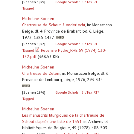
[Soenen 1979]
Google Scholar
BibTex
RTF
Tagged
Micheline Soenen
Chartreuse de Scheut, à Anderlecht
,
in: Monasticon
Belge, dl. 4: Province de Brabant, bd. 6, Liège,
1972, 1385-1427
[Soenen 1972]
Google Scholar
BibTex
RTF
Recensie Pycke_RHE 69 (1974) 130-
Tagged
132.pdf
(368.53 KB)
Micheline Soenen
Chartreuse de Zelem
,
in: Monasticon Belge, dl. 6:
Province de Limbourg, Liège, 1976, 293-334
[Soenen 1976]
Google Scholar
BibTex
RTF
Tagged
Micheline Soenen
Les manuscrits liturgiques de la chartreuse de
Scheut d'après une liste de 1551
,
in: Archives et
bibliothèques de Belgique, 49 (1978), 488-503