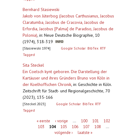
Bernhard Stasiewski
Jakob von Jüterbog (Jacobus Carthusianus, Jacobus
Claratumba, Jacobus de Cracovia, Jacobus de
Erfordia, Jacobus [Palma] de Paradiso, Jacobus de
Polonia)
,
in: Neue Deutsche Biographie, 10
(1974), 318-319
[Stasiewski 1974]
Google Scholar
BibTex
RTF
Tagged
Sita Steckel
Ein Coelsch kynt geboren. Die Darstellung der
Kartäuser und ihres Gründers Bruno von Köln in
der Koelhoffschen Chronik
,
in: Geschichte in Köln.
Zeitschrift für Stadt- und Regionalgeschichte, 70
(2023), 135-166
[Steckel 2023]
Google Scholar
BibTex
RTF
Tagged
Pagina's
« eerste
‹ vorige
…
100
101
102
103
104
105
106
107
108
…
volgende ›
laatste »