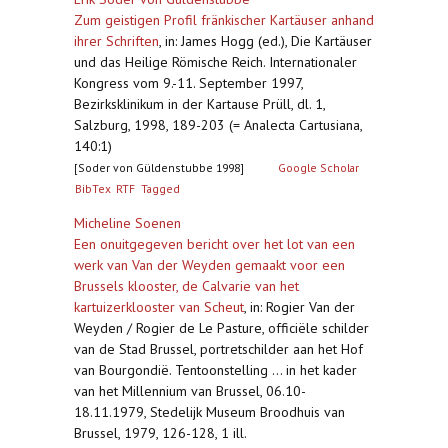
Zum geistigen Profil fränkischer Kartäuser anhand
ihrer Schriften
,
in: James Hogg (ed.), Die Kartäuser
und das Heilige Römische Reich. Internationaler
Kongress vom 9.-11. September 1997,
Bezirksklinikum in der Kartause Prüll, dl. 1,
Salzburg, 1998, 189-203 (= Analecta Cartusiana,
140:1)
[Soder von Güldenstubbe 1998]
Google Scholar
BibTex
RTF
Tagged
Micheline Soenen
Een onuitgegeven bericht over het lot van een
werk van Van der Weyden gemaakt voor een
Brussels klooster, de Calvarie van het
kartuizerklooster van Scheut
,
in: Rogier Van der
Weyden / Rogier de Le Pasture, officiële schilder
van de Stad Brussel, portretschilder aan het Hof
van Bourgondië. Tentoonstelling ... in het kader
van het Millennium van Brussel, 06.10-
18.11.1979, Stedelijk Museum Broodhuis van
Brussel, 1979, 126-128, 1 ill.