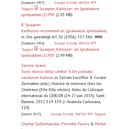
[Spaapen 1957]
Google Scholar
BibTex
RTF
Spaapen_Kartuizer- en Ignatiaanse
Tagged
spiritualiteit (2).PDF
(2.03 MB)
B. Spaapen
Karthuizer-vroomheid en Ignatiaanse spiritualiteit
,
in: Ons geestelijk erf, 30 (1956), 337-366
[Spaapen 1956]
Google Scholar
BibTex
RTF
Spaapen_Kartuizer- en Ignatiaanse
Tagged
spiritualiteit (1).PDF
(2.99 MB)
Serena Spanò
Surio, storico della santita? Il De probatis
sanctorum historiis
,
in: Sylvain Excoffon & Coralie
Zermatten (eds.), Histoire et mémoire chez les
Chartreux (XIIe-XXe siècles). Actes du Colloque
international du CERCOR (24-27 juin 2015), Saint-
Étienne, 2017, 319-339 (= Analecta Cartusiana,
319)
[Spanò 2017]
Google Scholar
BibTex
RTF
Tagged
Chantal Spillemaecker
,
Pierrette Paravy
&
Michel