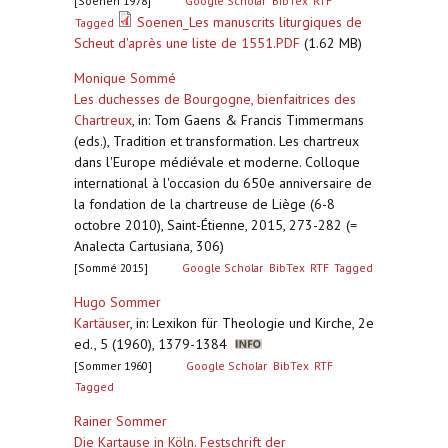
[Soenen 1978]
Google Scholar
BibTex
RTF
Soenen_Les manuscrits liturgiques de
Tagged
Scheut d'après une liste de 1551.PDF
(1.62 MB)
Monique Sommé
Les duchesses de Bourgogne, bienfaitrices des
Chartreux
,
in: Tom Gaens & Francis Timmermans
(eds.), Tradition et transformation. Les chartreux
dans l'Europe médiévale et moderne. Colloque
international à l'occasion du 650e anniversaire de
la fondation de la chartreuse de Liège (6-8
octobre 2010), Saint-Étienne, 2015, 273-282 (=
Analecta Cartusiana, 306)
[Sommé 2015]
Google Scholar
BibTex
RTF
Tagged
Hugo Sommer
Kartäuser
,
in: Lexikon für Theologie und Kirche, 2e
ed., 5 (1960), 1379-1384
[Sommer 1960]
Google Scholar
BibTex
RTF
Tagged
Rainer Sommer
Die Kartause in Köln. Festschrift der