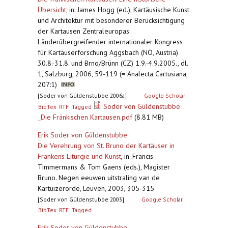
Übersicht
,
in: James Hogg (ed.), Kartäusische Kunst
und Architektur mit besonderer Berücksichtigung
der Kartausen Zentraleuropas.
Länderübergreifender internationaler Kongress
für Kartäuserforschung Aggsbach (NÖ, Austria)
30.8.-31.8. und Brno/Brünn (CZ) 1.9.-4.9.2005., dl.
1, Salzburg, 2006, 59-119 (= Analecta Cartusiana,
207:1)
[Soder von Güldenstubbe 2006a]
Google Scholar
Soder von Güldenstubbe
BibTex
RTF
Tagged
_Die Fränkischen Kartausen.pdf
(8.81 MB)
Erik Soder von Güldenstubbe
Die Verehrung von St. Bruno der Kartäuser in
Frankens Liturgie und Kunst
,
in: Francis
Timmermans & Tom Gaens (eds.), Magister
Bruno. Negen eeuwen uitstraling van de
Kartuizerorde, Leuven, 2003, 305-315
[Soder von Güldenstubbe 2003]
Google Scholar
BibTex
RTF
Tagged
Erik Soder von Güldenstubbe