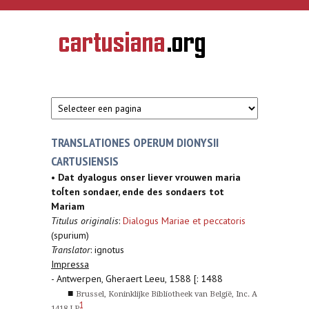
Overslaan en naar de inhoud gaan
CARTUSIANA
Geschiedenis
van de
kartuizerorde
in de
Nederlanden
TRANSLATIONES OPERUM DIONYSII
CARTUSIENSIS
•
Dat dyalogus onser liever vrouwen maria
toÍten sondaer, ende des sondaers tot
Mariam
Titulus originalis
:
Dialogus Mariae et peccatoris
(spurium)
Translator
: ignotus
Impressa
- Antwerpen, Gheraert Leeu, 1588 [: 1488
■
Brussel, Koninklijke Bibliotheek van België, Inc. A
1
1418 LP