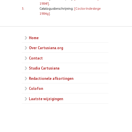
1984f]
.
3.
Catalogusbeschrijving:
[Cockx-Indestege
1984g]
.
Home
Over Cartusiana.org
Contact
Studia Cartusiana
Redactionele afkortingen
Colofon
Laatste wijzigingen