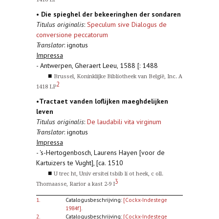
•
Die spieghel der bekeeringhen der sondaren
Titulus originalis
:
Speculum sive Dialogus de
conversione peccatorum
Translator
: ignotus
Impressa
- Antwerpen, Gheraert Leeu, 1588 [: 1488
■
Brussel, Koninklijke Bibliotheek van België, Inc. A
2
1418 LP
•
Tractaet vanden loflijken maeghdelijken
leven
Titulus originalis
:
De laudabili vita virginum
Translator
: ignotus
Impressa
- 's-Hertogenbosch, Laurens Hayen [voor de
Kartuizers te Vught], [ca. 1510
■
U trec ht, Univ ersitei tsbib li ot heek, c oll.
3
Thomaasse, Rarior a kast 2-9 I
1.
Catalogusbeschrijving:
[Cockx-Indestege
1984f]
.
2.
Catalogusbeschrijving:
[Cockx-Indestege