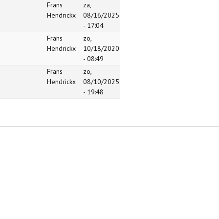
Frans
za,
Hendrickx
08/16/2025
- 17:04
Frans
zo,
Hendrickx
10/18/2020
- 08:49
Frans
zo,
Hendrickx
08/10/2025
- 19:48