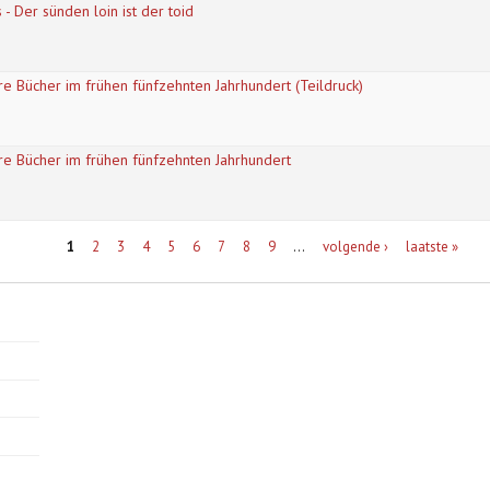
 - Der sünden loin ist der toid
re Bücher im frühen fünfzehnten Jahrhundert (Teildruck)
hre Bücher im frühen fünfzehnten Jahrhundert
1
2
3
4
5
6
7
8
9
…
volgende ›
laatste »