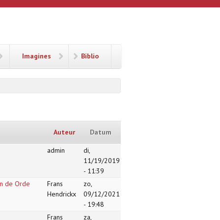
Imagines
Biblio
Auteur
Datum
admin
di,
11/19/2019
- 11:39
an de Orde
Frans
zo,
Hendrickx
09/12/2021
- 19:48
Frans
za,