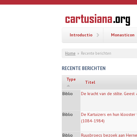
Overslaan en naar de inhoud gaan
CARTUSI
Geschiedenis
van de
kartuizerorde
in de
Nederlanden
Introductio
Monasticon
U bent hier
Home
»
Recente berichten
RECENTE BERICHTEN
Type
Titel
Biblio
De kracht van de stilte. Gees
Biblio
De Kartuizers en hun klooste
(1084-1984)
Biblio
Ruusbroecs bezoek aan Herne 