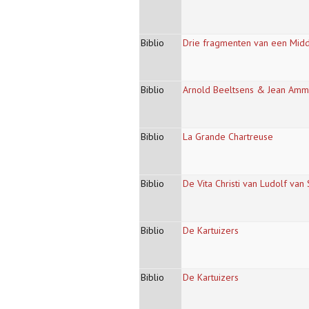
Biblio
Drie fragmenten van een Midde
Biblio
Arnold Beeltsens & Jean Ammo
Biblio
La Grande Chartreuse
Biblio
De Vita Christi van Ludolf va
Biblio
De Kartuizers
Biblio
De Kartuizers