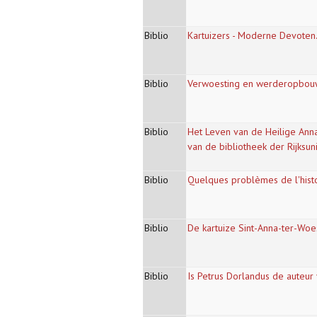
Biblio
Kartuizers - Moderne Devoten.
Biblio
Verwoesting en werderopbouw 
Biblio
Het Leven van de Heilige Anna
van de bibliotheek der Rijksuni
Biblio
Quelques problèmes de l'histo
Biblio
De kartuize Sint-Anna-ter-Woe
Biblio
Is Petrus Dorlandus de auteur 