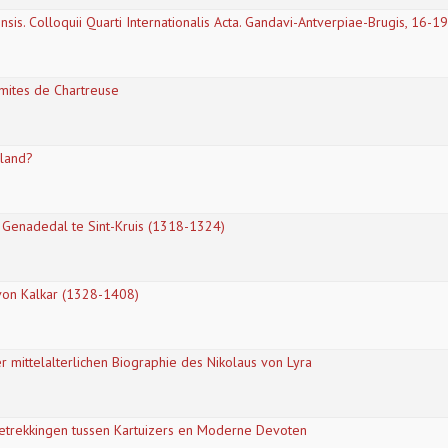
siensis. Colloquii Quarti Internationalis Acta. Gandavi-Antverpiae-Brugis, 16-
rmites de Chartreuse
rland?
s Genadedal te Sint-Kruis (1318-1324)
 von Kalkar (1328-1408)
r mittelalterlichen Biographie des Nikolaus von Lyra
trekkingen tussen Kartuizers en Moderne Devoten