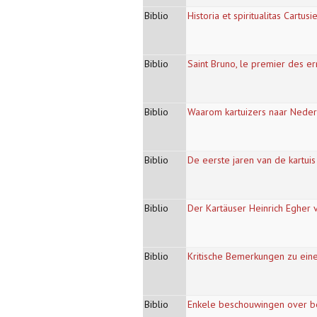
Biblio
Historia et spiritualitas Cartu
Biblio
Saint Bruno, le premier des e
Biblio
Waarom kartuizers naar Nede
Biblio
De eerste jaren van de kartui
Biblio
Der Kartäuser Heinrich Egher
Biblio
Kritische Bemerkungen zu eine
Biblio
Enkele beschouwingen over be