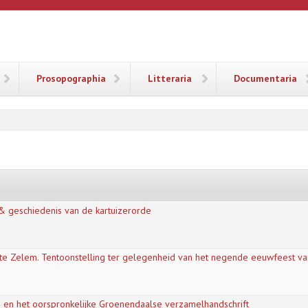
ANA
Prosopographia
Litteraria
Documentaria
t & geschiedenis van de kartuizerorde
r te Zelem. Tentoonstelling ter gelegenheid van het negende eeuwfeest v
en het oorspronkelijke Groenendaalse verzamelhandschrift