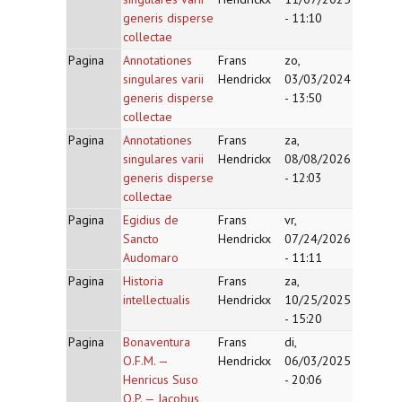
generis disperse
- 11:10
collectae
Pagina
Annotationes
Frans
zo,
singulares varii
Hendrickx
03/03/2024
generis disperse
- 13:50
collectae
Pagina
Annotationes
Frans
za,
singulares varii
Hendrickx
08/08/2026
generis disperse
- 12:03
collectae
Pagina
Egidius de
Frans
vr,
Sancto
Hendrickx
07/24/2026
Audomaro
- 11:11
Pagina
Historia
Frans
za,
intellectualis
Hendrickx
10/25/2025
- 15:20
Pagina
Bonaventura
Frans
di,
O.F.M. —
Hendrickx
06/03/2025
Henricus Suso
- 20:06
O.P. — Jacobus