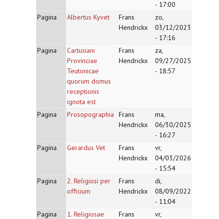
- 17:00
Pagina
Albertus Kyvet
Frans
zo,
Hendrickx
03/12/2023
- 17:16
Pagina
Cartusiani
Frans
za,
Provinciae
Hendrickx
09/27/2025
Teutonicae
- 18:57
quorum domus
receptionis
ignota est
Pagina
Prosopographia
Frans
ma,
Hendrickx
06/30/2025
- 16:27
Pagina
Gerardus Vet
Frans
vr,
Hendrickx
04/03/2026
- 15:54
Pagina
2. Religiosi per
Frans
di,
officium
Hendrickx
08/09/2022
- 11:04
Pagina
1. Religiosae
Frans
vr,