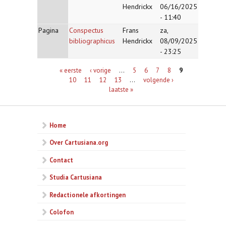
Hendrickx
06/16/2025
- 11:40
Pagina
Conspectus
Frans
za,
bibliographicus
Hendrickx
08/09/2025
- 23:25
Pagina's
« eerste
‹ vorige
…
5
6
7
8
9
10
11
12
13
…
volgende ›
laatste »
Home
Over Cartusiana.org
Contact
Studia Cartusiana
Redactionele afkortingen
Colofon