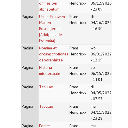
omnes per
Hendrickx
06/12/2026
alphabetum
- 23:09
Pagina
Unser Frauwen
Frans
di,
Marien
Hendrickx
04/26/2022
Rosengertlin
- 16:30
[Adolphus de
Essendia]
Pagina
Nomina et
Frans
wo,
circumscriptiones
Hendrickx
06/01/2022
geographicae
- 12:19
Pagina
Historia
Frans
zo,
intellectualis
Hendrickx
06/15/2025
- 11:01
Pagina
Tabulae
Frans
di,
Hendrickx
04/05/2022
- 07:57
Pagina
Tabulae
Frans
ma,
Hendrickx
04/11/2022
- 23:28
Pagina
Fontes
Frans
ma,