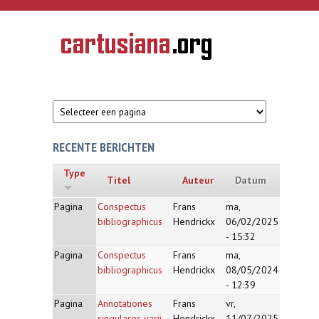
Overslaan en naar de inhoud gaan
CARTUSIANA
Geschiedenis
van de
kartuizerorde
in de
Nederlanden
RECENTE BERICHTEN
Type
Titel
Auteur
Datum
Pagina
Conspectus
Frans
ma,
bibliographicus
Hendrickx
06/02/2025
- 15:32
Pagina
Conspectus
Frans
ma,
bibliographicus
Hendrickx
08/05/2024
- 12:39
Pagina
Annotationes
Frans
vr,
singulares varii
Hendrickx
11/07/2025