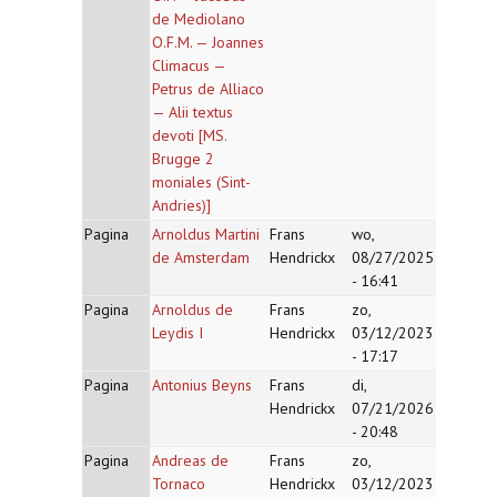
de Mediolano
O.F.M. — Joannes
Climacus —
Petrus de Alliaco
— Alii textus
devoti [MS.
Brugge 2
moniales (Sint-
Andries)]
Pagina
Arnoldus Martini
Frans
wo,
de Amsterdam
Hendrickx
08/27/2025
- 16:41
Pagina
Arnoldus de
Frans
zo,
Leydis I
Hendrickx
03/12/2023
- 17:17
Pagina
Antonius Beyns
Frans
di,
Hendrickx
07/21/2026
- 20:48
Pagina
Andreas de
Frans
zo,
Tornaco
Hendrickx
03/12/2023